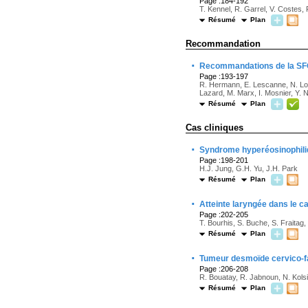
Page :184-192
T. Kennel, R. Garrel, V. Costes, 
Résumé
Plan
Recommandation
·
Recommandations de la SFORL
Page :193-197
R. Hermann, E. Lescanne, N. Loun
Lazard, M. Marx, I. Mosnier, Y. 
Résumé
Plan
Cas cliniques
·
Syndrome hyperéosinophiliq
Page :198-201
H.J. Jung, G.H. Yu, J.H. Park
Résumé
Plan
·
Atteinte laryngée dans le c
Page :202-205
T. Bourhis, S. Buche, S. Fraitag
Résumé
Plan
·
Tumeur desmoïde cervico-fa
Page :206-208
R. Bouatay, R. Jabnoun, N. Kols
Résumé
Plan