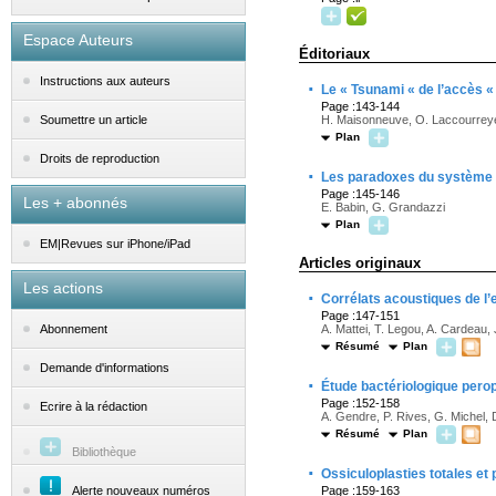
Espace Auteurs
Éditoriaux
Instructions aux auteurs
·
Le « Tsunami « de l’accès «
Page :143-144
H. Maisonneuve, O. Laccourrey
Soumettre un article
Plan
Droits de reproduction
·
Les paradoxes du système 
Page :145-146
Les + abonnés
E. Babin, G. Grandazzi
Plan
EM|Revues sur iPhone/iPad
Articles originaux
Les actions
·
Corrélats acoustiques de l’e
Page :147-151
A. Mattei, T. Legou, A. Cardeau, 
Abonnement
Résumé
Plan
Demande d'informations
·
Étude bactériologique perop
Page :152-158
Ecrire à la rédaction
A. Gendre, P. Rives, G. Michel, D.
Résumé
Plan
Bibliothèque
·
Ossiculoplasties totales et p
Alerte nouveaux numéros
Page :159-163