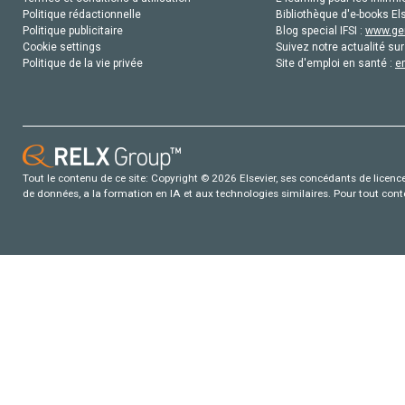
Politique rédactionnelle
Bibliothèque d'e-books Els
Politique publicitaire
Blog special IFSI :
www.gen
Cookie settings
Suivez notre actualité sur
Politique de la vie privée
Site d'emploi en santé :
e
Tout le contenu de ce site: Copyright © 2026 Elsevier, ses concédants de licence e
de données, a la formation en IA et aux technologies similaires. Pour tout con