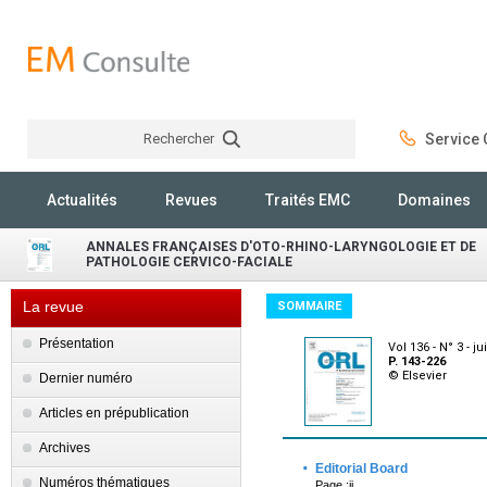
Rechercher
Service C
Rechercher
Actualités
Revues
Traités EMC
Domaines
ANNALES FRANÇAISES D'OTO-RHINO-LARYNGOLOGIE ET DE
PATHOLOGIE CERVICO-FACIALE
La revue
SOMMAIRE
Présentation
Vol 136 - N° 3 - j
P. 143-226
© Elsevier
Dernier numéro
Articles en prépublication
Archives
·
Editorial Board
Numéros thématiques
Page :ii