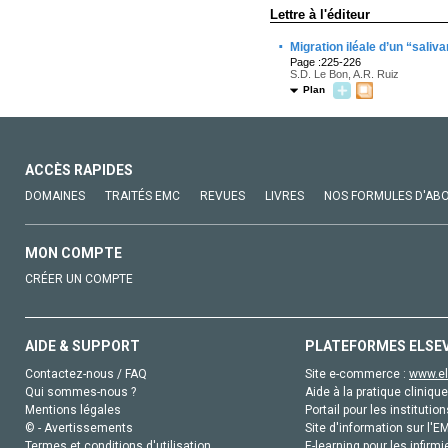
Lettre à l'éditeur
·
Migration iléale d’un “saliv
Page :225-226
S.D. Le Bon, A.R. Ruiz
Plan
ACCÈS RAPIDES
DOMAINES
TRAITÉS EMC
REVUES
LIVRES
NOS FORMULES D'AB
MON COMPTE
CRÉER UN COMPTE
AIDE & SUPPORT
PLATEFORMES ELSE
Contactez-nous / FAQ
Site e-commerce :
www.el
Qui sommes-nous ?
Aide à la pratique clinique
Mentions légales
Portail pour les institution
© - Avertissements
Site d'information sur l'E
Termes et conditions d'utilisation
E-learning pour les infirmi