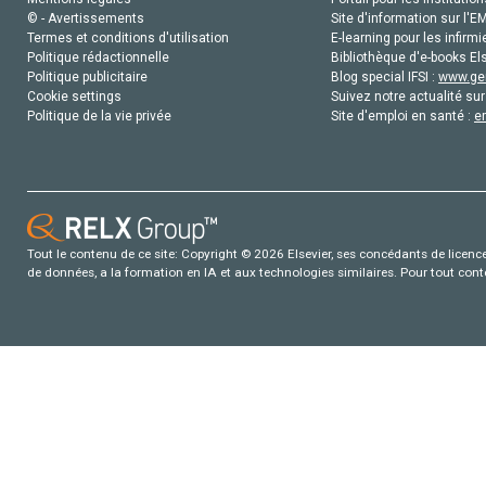
© - Avertissements
Site d'information sur l'E
Termes et conditions d'utilisation
E-learning pour les infirmi
Politique rédactionnelle
Bibliothèque d'e-books Els
Politique publicitaire
Blog special IFSI :
www.gen
Cookie settings
Suivez notre actualité sur
Politique de la vie privée
Site d'emploi en santé :
e
Tout le contenu de ce site: Copyright © 2026 Elsevier, ses concédants de licence e
de données, a la formation en IA et aux technologies similaires. Pour tout con