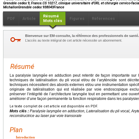
Grenoble cedex 9, France.CS 10217, clinique universitaire d’ORL et chirurgie cervico-faci
MichallonGrenoble cedex 938043France
Résumé
PDF
Article
Figures
Références
Mots clés
Bienvenue sur EM-consulte, la référence des professionnels de santé.
L’accès au texte intégral de cet article nécessite un abonnement.
Résumé
La paralysie laryngée en adduction peut retentir de façon importante sur 
techniques de latéralisation du pli vocal et/ou de l’aryténoïde sont décrite
techniques nécessitent des abords externes et/ou une instrumentation spéci
originale de latéralisation qui est réalisée par voie endoscopique excl
préserver l’intégrité de l’architecture laryngée tout en permettant une ouvert
améliorer d’une façon permanente la fonction respiratoire dans les paralysie
Le texte complet de cet article est disponible en PDF.
Mots clés :
Paralysie laryngée en adduction, Lateralisation du pli vocal, Ary
reconstructrice au laser par voie transorale
Plan
Introduction