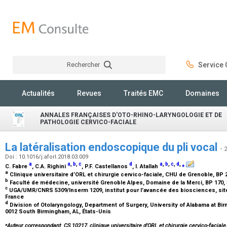
Rechercher
Service C
Rechercher
Actualités
Revues
Traités EMC
Domaines
ANNALES FRANÇAISES D'OTO-RHINO-LARYNGOLOGIE ET DE
PATHOLOGIE CERVICO-FACIALE
La latéralisation endoscopique du pli vocal
- 
Doi : 10.1016/j.aforl.2018.03.009
a
a
,
b
,
c
d
a
,
b
,
c
,
d
,
⁎
C. Fabre
, C.A. Righini
, P.F. Castellanos
, I. Atallah
a
Clinique universitaire d’ORL et chirurgie cervico-faciale, CHU de Grenoble, BP
b
Faculté de médecine, université Grenoble Alpes, Domaine de la Merci, BP 170,
c
UGA/UMR/CNRS 5309/Inserm 1209, institut pour l’avancée des biosciences, site
France
d
Division of Otolaryngology, Department of Surgery, University of Alabama at B
0012 South Birmingham, AL, États-Unis
⁎
Auteur correspondant. CS 10217, clinique universitaire d’ORL et chirurgie cervico-facial