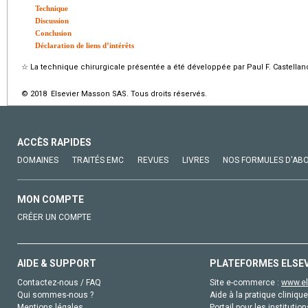
Technique
Discussion
Conclusion
Déclaration de liens d’intérêts
☆
La technique chirurgicale présentée a été développée par Paul F. Castellan
© 2018 Elsevier Masson SAS. Tous droits réservés.
ACCÈS RAPIDES
DOMAINES
TRAITÉS EMC
REVUES
LIVRES
NOS FORMULES D'AB
MON COMPTE
CRÉER UN COMPTE
AIDE & SUPPORT
PLATEFORMES ELSE
Contactez-nous / FAQ
Site e-commerce :
www.el
Qui sommes-nous ?
Aide à la pratique clinique
Mentions légales
Portail pour les institution