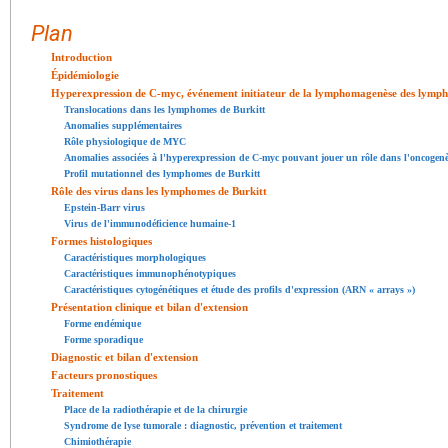
Plan
Introduction
Épidémiologie
Hyperexpression de C-myc, événement initiateur de la lymphomagenèse des lymph
Translocations dans les lymphomes de Burkitt
Anomalies supplémentaires
Rôle physiologique de MYC
Anomalies associées à l'hyperexpression de C-myc pouvant jouer un rôle dans l'oncogen
Profil mutationnel des lymphomes de Burkitt
Rôle des virus dans les lymphomes de Burkitt
Epstein-Barr virus
Virus de l'immunodéficience humaine-1
Formes histologiques
Caractéristiques morphologiques
Caractéristiques immunophénotypiques
Caractéristiques cytogénétiques et étude des profils d'expression (ARN « arrays »)
Présentation clinique et bilan d'extension
Forme endémique
Forme sporadique
Diagnostic et bilan d'extension
Facteurs pronostiques
Traitement
Place de la radiothérapie et de la chirurgie
Syndrome de lyse tumorale : diagnostic, prévention et traitement
Chimiothérapie