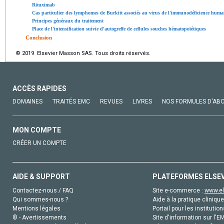
Rituximab
Cas particulier des lymphomes de Burkitt associés au virus de l'immunodéficience huma
Principes généraux du traitement
Place de l'intensification suivie d'autogreffe de cellules souches hématopoïétiques
Conclusion
© 2019 Elsevier Masson SAS. Tous droits réservés.
ACCÈS RAPIDES
DOMAINES
TRAITÉS EMC
REVUES
LIVRES
NOS FORMULES D'AB
MON COMPTE
CRÉER UN COMPTE
AIDE & SUPPORT
PLATEFORMES ELSE
Contactez-nous / FAQ
Site e-commerce :
www.el
Qui sommes-nous ?
Aide à la pratique clinique
Mentions légales
Portail pour les institution
© - Avertissements
Site d'information sur l'E