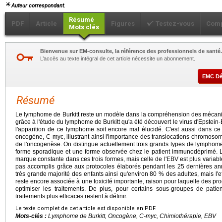
Auteur correspondant.
Résumé
PDF
Article
Figures
Testez-vous
Comp
Mots clés
Bienvenue sur EM-consulte, la référence des professionnels de santé.
L’accès au texte intégral de cet article nécessite un abonnement.
EMC D
Résumé
Le lymphome de Burkitt reste un modèle dans la compréhension des mécanis
grâce à l'étude du lymphome de Burkitt qu'a été découvert le virus d'Epstein
l'apparition de ce lymphome soit encore mal élucidé. C'est aussi dans ce
oncogène, C-myc, illustrant ainsi l'importance des translocations chromosomi
de l'oncogenèse. On distingue actuellement trois grands types de lymphom
forme sporadique et une forme observée chez le patient immunodéprimé. L'
marque constante dans ces trois formes, mais celle de l'EBV est plus variable
pas accomplis grâce aux protocoles élaborés pendant les 25 dernières an
très grande majorité des enfants ainsi qu'environ 80 % des adultes, mais l'
reste encore associée à une toxicité importante, raison pour laquelle des pr
optimiser les traitements. De plus, pour certains sous-groupes de patie
traitements plus efficaces restent à définir.
Le texte complet de cet article est disponible en PDF.
Mots-clés :
Lymphome de Burkitt, Oncogène, C-myc, Chimiothérapie, EBV