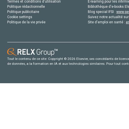
Termes et conditions d'utilisation
E-learning pour les infirmi
Politique rédactionnelle
Bibliothèque d'e-books Els
Politique publicitaire
Blog special IFSI :
www.gen
Cookie settings
Suivez notre actualité sur
Politique de la vie privée
Site d'emploi en santé :
e
Tout le contenu de ce site: Copyright © 2026 Elsevier, ses concédants de licence e
de données, a la formation en IA et aux technologies similaires. Pour tout con