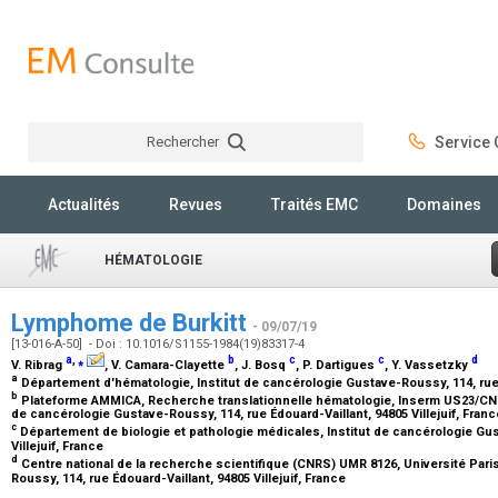
Rechercher
Service C
Rechercher
Actualités
Revues
Traités EMC
Domaines
HÉMATOLOGIE
Lymphome de Burkitt
- 09/07/19
[13-016-A-50] - Doi : 10.1016/S1155-1984(19)83317-4
a
,
⁎
b
c
c
d
V. Ribrag
, V. Camara-Clayette
, J. Bosq
, P. Dartigues
, Y. Vassetzky
a
Département d'hématologie, Institut de cancérologie Gustave-Roussy, 114, rue É
b
Plateforme AMMICA, Recherche translationnelle hématologie, Inserm US23/CNRS
de cancérologie Gustave-Roussy, 114, rue Édouard-Vaillant, 94805 Villejuif, Fran
c
Département de biologie et pathologie médicales, Institut de cancérologie Gus
Villejuif, France
d
Centre national de la recherche scientifique (CNRS) UMR 8126, Université Pari
Roussy, 114, rue Édouard-Vaillant, 94805 Villejuif, France