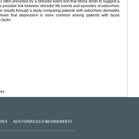
is often preceded by a stressful event and that stress tends to suggest a
 a possible link between stressful life events and episodes of seborrheic
ese results through a study comparing patients with seborrheic dermatitis
 shows that depression is more common among patients with facial
factor.
vés.
VRES
NOS FORMULES D'ABONNEMENTS