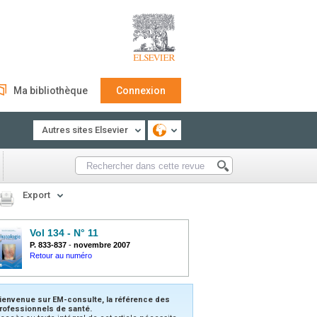
Ma bibliothèque
Connexion
Autres sites Elsevier
Export
Vol 134 - N° 11
P. 833-837
-
novembre 2007
Retour au numéro
ienvenue sur EM-consulte, la référence des
rofessionnels de santé.