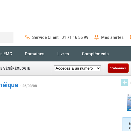
Service Client : 01 71 16 55 99
Mes alertes
Rechercher
és EMC
Domaines
Livres
Compléments
DE VÉNÉRÉOLOGIE
S'abonner
rhéique
- 26/03/08
6
B
p