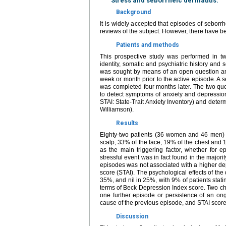
Stress and seborrheic dermatitis.
Background
It is widely accepted that episodes of seborrh
reviews of the subject. However, there have be
Patients and methods
This prospective study was performed in two
identity, somatic and psychiatric history and 
was sought by means of an open question and
week or month prior to the active episode. A 
was completed four months later. The two qu
to detect symptoms of anxiety and depressio
STAI: State-Trait Anxiety Inventory) and dete
Williamson).
Results
Eighty-two patients (36 women and 46 men) w
scalp, 33% of the face, 19% of the chest and 13
as the main triggering factor, whether for ep
stressful event was in fact found in the majorit
episodes was not associated with a higher de
score (STAI). The psychological effects of th
35%, and nil in 25%, with 9% of patients stat
terms of Beck Depression Index score. Two char
one further episode or persistence of an ong
cause of the previous episode, and STAI score
Discussion