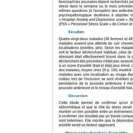
favorisant les poussées étaient recherchés pa
stress dans la semaine ou le mois précédent
mêmes questions (à l'exception des antécéde
psychopathologique destinées à dépister 
«
Hospital Anxiety and Depression scale
», B
(PSS «
Perceived Stress Scale
» de Cohen et 
Résultats
Quatre-vingt-deux malades (36 femmes et 46 
malades avaient une atteinte du cuir chevelu
localisations (oreilles, plis). Selon les mala
soit le facteur déclenchant habituel, celui 
stressant était effectivement trouvé dans la
déclenchant des poussées n'était pas associé
à un score d'anxiété (trait et état) plus élevé
des malades, moyen chez 20 p. 100, modéré ch
malades avec une localisation au visage éta
notées lors de l'inclusion se sont révélées
persistance de la poussée antérieure 4 mois 
poussée antérieure et le niveau d'anxiété trait.
Discussion
Cette étude permet de confirmer qu'un é
séborrhéique et que le rôle du stress serait
montrer un lien possible entre un événement 
à confirmer ces résultats par un travail compa
sont indemnes. Elle montre que la dépression e
anxiété serait un facteur aggravant.