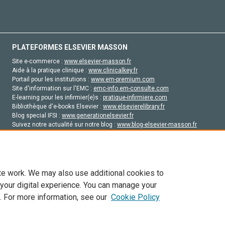
PLATEFORMES ELSEVIER MASSON
Site e-commerce :
www.elsevier-masson.fr
Aide à la pratique clinique :
www.clinicalkey.fr
Portail pour les institutions :
www.em-premium.com
Site d'information sur l'EMC :
emc-info.em-consulte.com
E-learning pour les infirmier(e)s :
pratique-infirmiere.com
Bibliothèque d'e-books Elsevier :
www.elsevierelibrary.fr
Blog special IFSI :
www.generationelsevier.fr
Suivez notre actualité sur notre blog :
www.blog-elsevier-masson.fr
Site d'emploi en santé :
emploisante.com
te work. We may also use additional cookies to
 your digital experience. You can manage your
. For more information, see our
Cookie Policy
vier, ses concédants de licence et ses contributeurs. Tout les droits sont réservés, y 
ogies similaires. Pour tout contenu en libre accès, les conditions de licence Creati