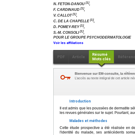
[1]
N. FETON-DANOU
,
[1]
F. CARDINAUD
,
[1]
V. CALLOT
,
[1]
C. DE LA CHAPELLE
,
[1]
D. POMEY-REY
,
[1]
S.-M. CONSOLI
,
POUR LE GROUPE PSYCHODERMATOLOGIE
Voir les affiliations
Résumé
PDF
Article
Référen
Mots clés
Bienvenue sur EM-consulte, la référen
L’accès au texte intégral de cet article 
Introduction
Il est admis que les poussées de dermatite séb
les revues générales sur le sujet. Pourtant, a
Malades et méthodes
Cette étude prospective a été réalisée en de
l'identité du malade, ses antécédents soma