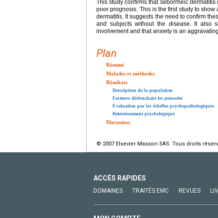
This study confirms that seborrheic dermatitis 
poor prognosis. This is the first study to show
dermatitis. It suggests the need to confirm th
and subjects without the disease. It also
involvement and that anxiety is an aggravating 
Plan
Résumé
Malades et méthodes
Résultats
Description de la population
Facteurs déclenchant les poussées
Évaluation par les échelles psychopathologiques
Retentissement psychologique
Discussion
© 2007 Elsevier Masson SAS. Tous droits réser
ACCÈS RAPIDES
DOMAINES
TRAITÉS EMC
REVUES
LI