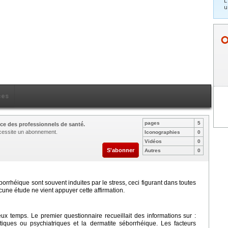
L
u
ces
pages
5
ce des professionnels de santé.
nécessite un abonnement.
Iconographies
0
Vidéos
0
S'abonner
Autres
0
orrhéique sont souvent induites par le stress, ceci figurant dans toutes
ucune étude ne vient appuyer cette affirmation.
ux temps. Le premier questionnaire recueillait des informations sur :
tiques ou psychiatriques et la dermatite séborrhéique. Les facteurs