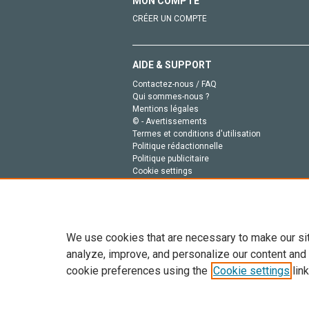
MON COMPTE
CRÉER UN COMPTE
AIDE & SUPPORT
Contactez-nous / FAQ
Qui sommes-nous ?
Mentions légales
© - Avertissements
Termes et conditions d'utilisation
Politique rédactionnelle
Politique publicitaire
Cookie settings
Politique de la vie privée
We use cookies that are necessary to make our si
analyze, improve, and personalize our content and
cookie preferences using the
Cookie settings
link
Tout le contenu de ce site: Copyright © 2026 Else
de données, a la formation en IA et aux technol