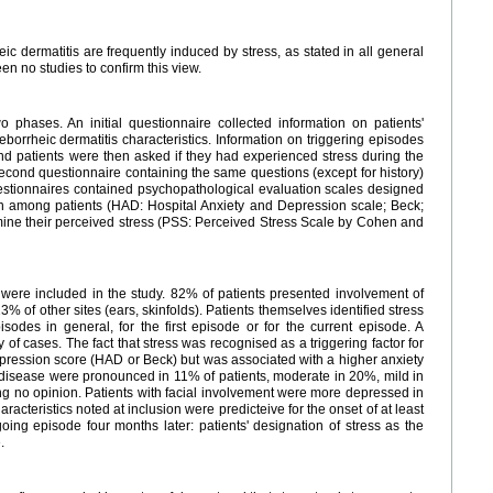
eic dermatitis are frequently induced by stress, as stated in all general
en no studies to confirm this view.
 phases. An initial questionnaire collected information on patients'
seborrheic dermatitis characteristics. Information on triggering episodes
 patients were then asked if they had experienced stress during the
second questionnaire containing the same questions (except for history)
estionnaires contained psychopathological evaluation scales designed
n among patients (HAD: Hospital Anxiety and Depression scale; Beck;
rmine their perceived stress (PSS: Perceived Stress Scale by Cohen and
ere included in the study. 82% of patients presented involvement of
% of other sites (ears, skinfolds). Patients themselves identified stress
isodes in general, for the first episode or for the current episode. A
y of cases. The fact that stress was recognised as a triggering factor for
pression score (HAD or Beck) but was associated with a higher anxiety
e disease were pronounced in 11% of patients, moderate in 20%, mild in
ing no opinion. Patients with facial involvement were more depressed in
acteristics noted at inclusion were predicteive for the onset of at least
oing episode four months later: patients' designation of stress as the
.