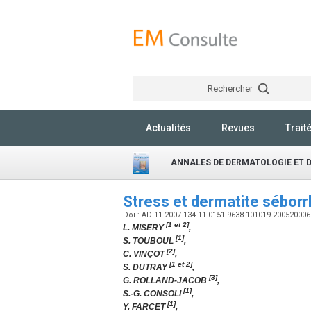
Rechercher
Actualités
Revues
Trait
ANNALES DE DERMATOLOGIE ET 
Stress et dermatite sébor
Doi : AD-11-2007-134-11-0151-9638-101019-20052000
[1 et 2]
L. MISERY
,
[1]
S. TOUBOUL
,
[2]
C. VINÇOT
,
[1 et 2]
S. DUTRAY
,
[3]
G. ROLLAND-JACOB
,
[1]
S.-G. CONSOLI
,
[1]
Y. FARCET
,