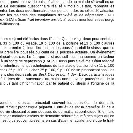
r une question ouverte puis il était demandé au malade s'il avait eu un
. Le deuxième questionnaire réalisé 4 mois plus tard, reprenait les
nts). Les deux questionnaires comportaient des échelles d'évaluation
chez les malades des symptômes d'anxiété et de dépression (HAD
eck, STAI «
State Trait Inventory anxiety
») et à estimer leur stress perçu
Williamson).
hommes) ont été inclus dans l'étude. Quatre-vingt-deux pour cent des
, 33 p. 100 du visage, 19 p. 100 de la poitrine et 13 p. 100 d'autres
des, le premier facteur déclenchant les poussées était le stress, que ce
de la première poussée ou celui de la poussée actuelle. Un événement
 plupart des cas. Le fait que le stress soit reconnu comme un facteur
 à un score de dépression (HAD ou Beck) plus élevé mais était associé
. Le retentissement psychologique de la maladie était fort chez 11 p. 100
ez 35 p. 100, nul chez 25 p. 100, 9 p. 100 ne se prononçant pas. Les
ient plus dépressifs au
Beck Depression Index
. Deux caractéristiques
 prédictives de la survenue d'au moins une nouvelle poussée ou de la
plus tard : l'incrimination par le patient du stress à l'origine de la
vénement stressant précédait souvent les poussées de dermatite
 un facteur pronostique péjoratif. Cette étude est la première étude à
de vie stressant et une poussée de dermatite séborrhéique. Elle incite
rant les malades atteints de dermatite séborrhéique à des sujets qui en
st plus souvent présente en cas d'atteinte faciale, alors que le trait-