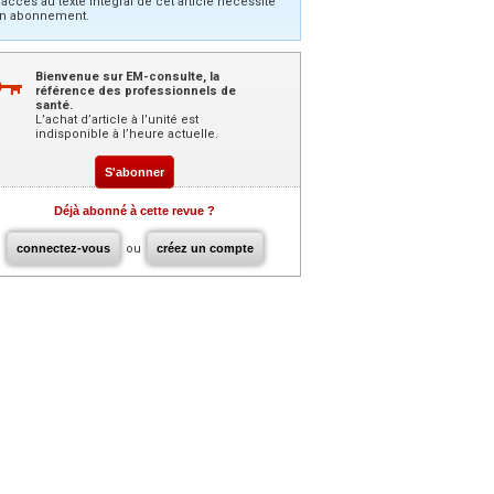
’accès au texte intégral de cet article nécessite
n abonnement.
Bienvenue sur EM-consulte, la
référence des professionnels de
santé.
L’achat d’article à l’unité est
indisponible à l’heure actuelle.
S'abonner
Déjà abonné à cette revue ?
connectez-vous
ou
créez un compte