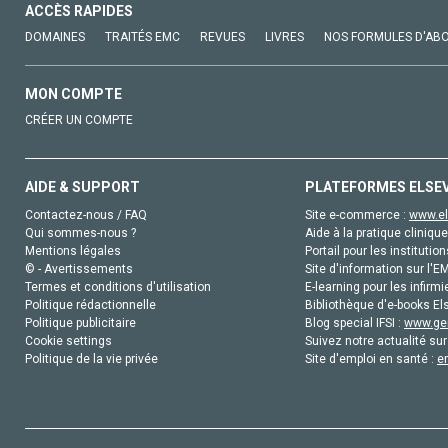
ACCÈS RAPIDES
DOMAINES
TRAITÉS EMC
REVUES
LIVRES
NOS FORMULES D'AB
MON COMPTE
CRÉER UN COMPTE
AIDE & SUPPORT
PLATEFORMES ELSE
Contactez-nous / FAQ
Site e-commerce :
www.el
Qui sommes-nous ?
Aide à la pratique clinique
Mentions légales
Portail pour les institution
© - Avertissements
Site d'information sur l'E
Termes et conditions d'utilisation
E-learning pour les infirmi
Politique rédactionnelle
Bibliothèque d'e-books Els
Politique publicitaire
Blog special IFSI :
www.gen
Cookie settings
Suivez notre actualité sur
Politique de la vie privée
Site d'emploi en santé :
e