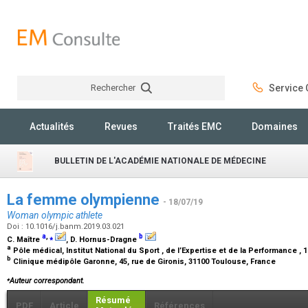
Rechercher
Service C
Rechercher
Actualités
Revues
Traités EMC
Domaines
BULLETIN DE L'ACADÉMIE NATIONALE DE MÉDECINE
La femme olympienne
- 18/07/19
Woman olympic athlete
Doi : 10.1016/j.banm.2019.03.021
a
,
⁎
b
C. Maître
, D. Hornus-Dragne
a
Pôle médical, Institut National du Sport , de l’Expertise et de la Performance ,
b
Clinique médipôle Garonne, 45, rue de Gironis, 31100 Toulouse, France
⁎
Auteur correspondant.
Résumé
PDF
Article
Références