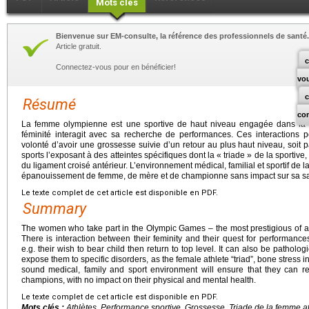
Mots clés
Bienvenue sur EM-consulte, la référence des professionnels de santé.
Article gratuit.
c
Connectez-vous pour en bénéficier!
vo
Résumé
co
La femme olympienne est une sportive de haut niveau engagée dans la p
féminité interagit avec sa recherche de performances. Ces interactions p
volonté d’avoir une grossesse suivie d’un retour au plus haut niveau, soit 
sports l’exposant à des atteintes spécifiques dont la « triade » de la sportive, 
du ligament croisé antérieur. L’environnement médical, familial et sportif de
épanouissement de femme, de mère et de championne sans impact sur sa sa
Le texte complet de cet article est disponible en PDF.
Summary
The women who take part in the Olympic Games – the most prestigious of all
There is interaction between their feminity and their quest for performances
e.g. their wish to bear child then return to top level. It can also be patholo
expose them to specific disorders, as the female athlete “triad”, bone stress in
sound medical, family and sport environment will ensure that they can 
champions, with no impact on their physical and mental health.
Le texte complet de cet article est disponible en PDF.
Mots clés :
Athlètes, Performance sportive, Grossesse, Triade de la femme a