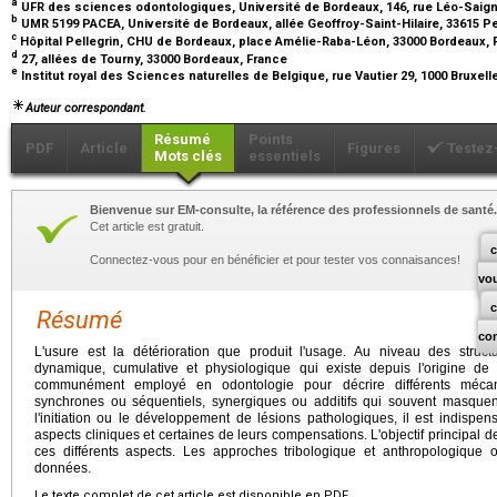
a
UFR des sciences odontologiques, Université de Bordeaux, 146, rue Léo-Saign
b
UMR 5199 PACEA, Université de Bordeaux, allée Geoffroy-Saint-Hilaire, 33615 
c
Hôpital Pellegrin, CHU de Bordeaux, place Amélie-Raba-Léon, 33000 Bordeaux,
d
27, allées de Tourny, 33000 Bordeaux, France
e
Institut royal des Sciences naturelles de Belgique, rue Vautier 29, 1000 Bruxel
Auteur correspondant.
Résumé
Points
PDF
Article
Figures
Testez
Mots clés
essentiels
Bienvenue sur EM-consulte, la référence des professionnels de santé.
Cet article est gratuit.
c
Connectez-vous pour en bénéficier et pour tester vos connaisances!
vo
Résumé
co
L'usure est la détérioration que produit l'usage. Au niveau des struct
dynamique, cumulative et physiologique qui existe depuis l'origine de
communément employé en odontologie pour décrire différents mécan
synchrones ou séquentiels, synergiques ou additifs qui souvent masquent 
l'initiation ou le développement de lésions pathologiques, il est indispen
aspects cliniques et certaines de leurs compensations. L'objectif principal de
ces différents aspects. Les approches tribologique et anthropologique 
données.
Le texte complet de cet article est disponible en PDF.