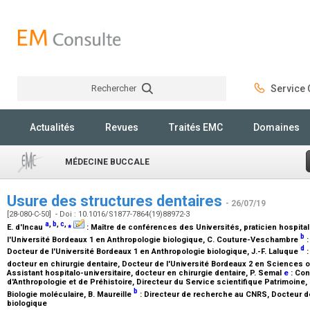
Rechercher
Service C
Rechercher
Actualités
Revues
Traités EMC
Domaines
MÉDECINE BUCCALE
Usure des structures dentaires
- 26/07/19
[28-080-C-50] - Doi : 10.1016/S1877-7864(19)88972-3
a
,
b
,
c
,
⁎
E. d'Incau
:
Maître de conférences des Universités, praticien hospitali
b
l'Université Bordeaux 1 en Anthropologie biologique
, C. Couture-Veschambre
d
Docteur de l'Université Bordeaux 1 en Anthropologie biologique
, J.-F. Laluque
docteur en chirurgie dentaire, Docteur de l'Université Bordeaux 2 en Sciences
Assistant hospitalo-universitaire, docteur en chirurgie dentaire
, P. Semal
e
:
Con
d'Anthropologie et de Préhistoire, Directeur du Service scientifique Patrimoine, 
b
Biologie moléculaire
, B. Maureille
:
Directeur de recherche au CNRS, Docteur de
biologique