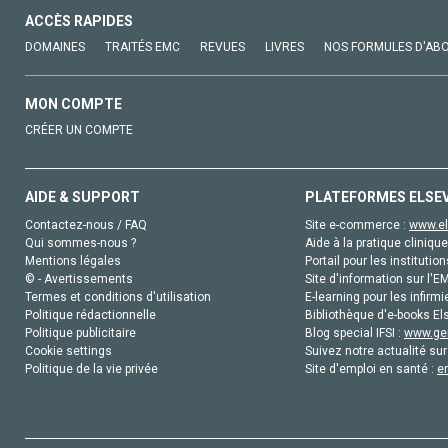
ACCÈS RAPIDES
DOMAINES
TRAITÉS EMC
REVUES
LIVRES
NOS FORMULES D'AB
MON COMPTE
CRÉER UN COMPTE
AIDE & SUPPORT
PLATEFORMES ELSE
Contactez-nous / FAQ
Site e-commerce :
www.el
Qui sommes-nous ?
Aide à la pratique clinique
Mentions légales
Portail pour les institution
© - Avertissements
Site d'information sur l'E
Termes et conditions d'utilisation
E-learning pour les infirmi
Politique rédactionnelle
Bibliothèque d'e-books Els
Politique publicitaire
Blog special IFSI :
www.gen
Cookie settings
Suivez notre actualité sur
Politique de la vie privée
Site d'emploi en santé :
e