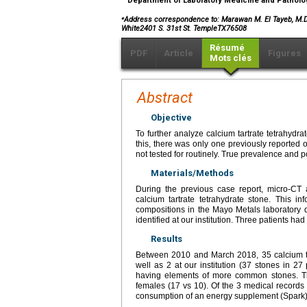
Department of Laboratory Medicine and Patholo
⁎
Address correspondence to: Marawan M. El Tayeb, M.D., 
White2401 S. 31st St. TempleTX76508
Résumé
PDF
Article
Figures
Mots clés
Abstract
Objective
To further analyze calcium tartrate tetrahydra
this, there was only one previously reported 
not tested for routinely. True prevalence and 
Materials/Methods
During the previous case report, micro-CT 
calcium tartrate tetrahydrate stone. This in
compositions in the Mayo Metals laboratory
identified at our institution. Three patients ha
Results
Between 2010 and March 2018, 35 calcium tar
well as 2 at our institution (37 stones in 27
having elements of more common stones. The
females (17 vs 10). Of the 3 medical records
consumption of an energy supplement (Spark) 