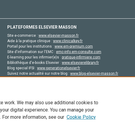
PLATEFORMES ELSEVIER MASSON
Site e-commerce :
www.elsevier-masson.fr
Aide à la pratique clinique :
www.clinicalkey.fr
Portail pour les institutions :
www.em-premium.com
Site d'information sur l'EMC :
emc-info.em-consulte.com
E-learning pour les infirmier(e)s :
pratique-infirmiere.com
Bibliothèque d'e-books Elsevier :
www.elsevierelibrary.fr
Blog special IFSI :
www.generationelsevier.fr
Suivez notre actualité sur notre blog :
www.blog-elsevier-masson.fr
Site d'emploi en santé :
emploisante.com
te work. We may also use additional cookies to
 your digital experience. You can manage your
. For more information, see our
Cookie Policy
vier, ses concédants de licence et ses contributeurs. Tout les droits sont réservés, y 
ogies similaires. Pour tout contenu en libre accès, les conditions de licence Creati