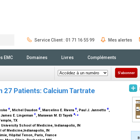
Service Client : 01 71 16 55 99
Mes alertes
Rechercher
és EMC
Domaines
Livres
Compléments
S'abonner
n 27 Patients: Calcium Tartrate
e
d
e
e
ieske
, Michel Daudon
, Marcelino E. Rivera
, Paul J. Jannetto
,
c
a
,
⁎
, James E. Lingeman
, Marawan M. El Tayeb
hTemple, TX
 University School of Medicine, Indianapolis, IN
l of Medicine,Indianapolis, IN
mie, Hôpital Tenon, Paris, France
B