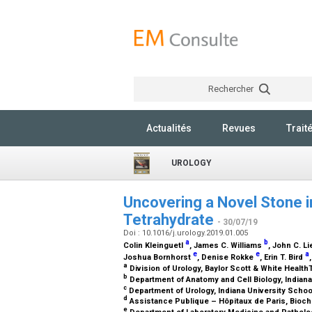
Rechercher
Actualités
Revues
Trait
UROLOGY
Uncovering a Novel Stone i
Tetrahydrate
- 30/07/19
Doi : 10.1016/j.urology.2019.01.005
a
b
Colin Kleinguetl
, James C. Williams
, John C. L
e
e
a
Joshua Bornhorst
, Denise Rokke
, Erin T. Bird
a
Division of Urology, Baylor Scott & White Healt
b
Department of Anatomy and Cell Biology, Indiana
c
Department of Urology, Indiana University Schoo
d
Assistance Publique – Hôpitaux de Paris, Biochi
e