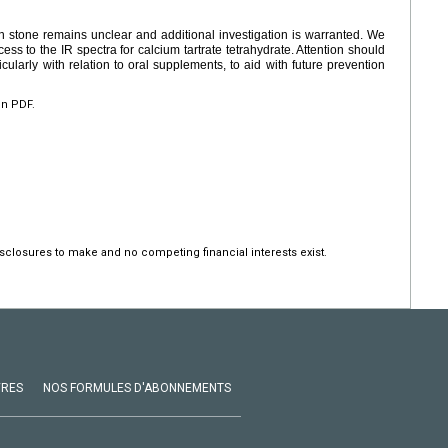
wn stone remains unclear and additional investigation is warranted. We
ess to the IR spectra for calcium tartrate tetrahydrate. Attention should
icularly with relation to oral supplements, to aid with future prevention
en PDF.
sclosures to make and no competing financial interests exist.
VRES
NOS FORMULES D'ABONNEMENTS