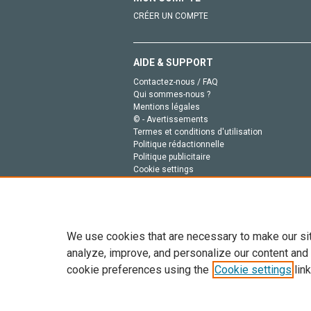
CRÉER UN COMPTE
AIDE & SUPPORT
Contactez-nous / FAQ
Qui sommes-nous ?
Mentions légales
© - Avertissements
Termes et conditions d'utilisation
Politique rédactionnelle
Politique publicitaire
Cookie settings
Politique de la vie privée
We use cookies that are necessary to make our si
analyze, improve, and personalize our content and
cookie preferences using the
Cookie settings
link
Tout le contenu de ce site: Copyright © 2026 Else
de données, a la formation en IA et aux technol