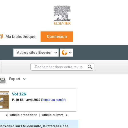
Ma bibliothèque
Connexion
Autres sites Elsevier
Export
Vol 126
P. 49-53
-
avril 2019
Retour au numéro
Article précédent
|
Article suivant
ienvenue sur EM-consulte, la référence des