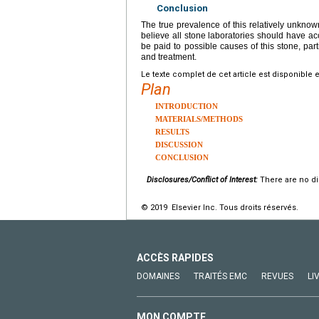
Conclusion
The true prevalence of this relatively unkno
believe all stone laboratories should have acc
be paid to possible causes of this stone, part
and treatment.
Le texte complet de cet article est disponible 
Plan
INTRODUCTION
MATERIALS/METHODS
RESULTS
DISCUSSION
CONCLUSION
Disclosures/Conflict of Interest:
There are no di
© 2019 Elsevier Inc. Tous droits réservés.
ACCÈS RAPIDES
DOMAINES
TRAITÉS EMC
REVUES
LI
MON COMPTE