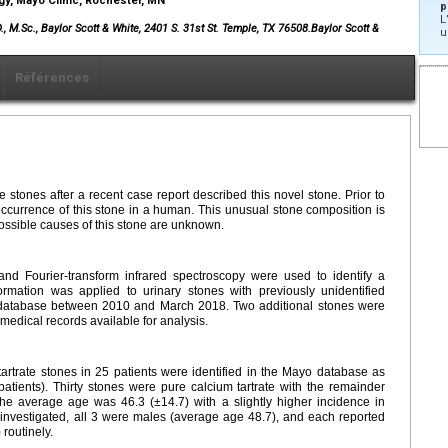
gy, Mayo Clinic, Rochester, MN
p
L
M.Sc., Baylor Scott & White, 2401 S. 31st St. Temple, TX 76508.Baylor Scott &
u
Références
te stones after a recent case report described this novel stone. Prior to
occurrence of this stone in a human. This unusual stone composition is
possible causes of this stone are unknown.
and Fourier-transform infrared spectroscopy were used to identify a
formation was applied to urinary stones with previously unidentified
 database between 2010 and March 2018. Two additional stones were
d medical records available for analysis.
trate stones in 25 patients were identified in the Mayo database as
 patients). Thirty stones were pure calcium tartrate with the remainder
 average age was 46.3 (±14.7) with a slightly higher incidence in
 investigated, all 3 were males (average age 48.7), and each reported
routinely.