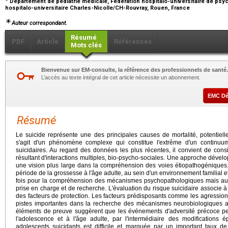
Département de pédiatrie médicale, Fédération hospitalo-universitaire de psych
hospitalo-universitaire Charles-Nicolle/CH-Rouvray, Rouen, France
Auteur correspondant.
Résumé
PDF
Article
Références
Mots clés
Bienvenue sur EM-consulte, la référence des professionnels de santé.
L’accès au texte intégral de cet article nécessite un abonnement.
EMC D
Résumé
Le suicide représente une des principales causes de mortalité, potentielle
s'agit d'un phénomène complexe qui constitue l'extrême d'un contin
suicidaires. Au regard des données les plus récentes, il convient de con
résultant d'interactions multiples, bio-psycho-sociales. Une approche dévelo
une vision plus large dans la compréhension des voies étiopathogéniques. 
période de la grossesse à l'âge adulte, au sein d'un environnement familial et 
fois pour la compréhension des mécanismes psychopathologiques mais auss
prise en charge et de recherche. L'évaluation du risque suicidaire associe à 
des facteurs de protection. Les facteurs prédisposants comme les agression
pistes importantes dans la recherche des mécanismes neurobiologiques a
éléments de preuve suggèrent que les événements d'adversité précoce pe
l'adolescence et à l'âge adulte, par l'intermédiaire des modifications
adolescents suicidants est difficile et marquée par un important taux de 