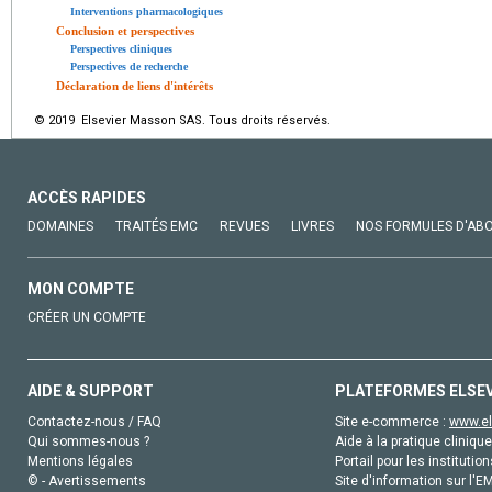
Interventions pharmacologiques
Conclusion et perspectives
Perspectives cliniques
Perspectives de recherche
Déclaration de liens d'intérêts
© 2019 Elsevier Masson SAS. Tous droits réservés.
ACCÈS RAPIDES
DOMAINES
TRAITÉS EMC
REVUES
LIVRES
NOS FORMULES D'AB
MON COMPTE
CRÉER UN COMPTE
AIDE & SUPPORT
PLATEFORMES ELSE
Contactez-nous / FAQ
Site e-commerce :
www.el
Qui sommes-nous ?
Aide à la pratique clinique
Mentions légales
Portail pour les institution
© - Avertissements
Site d'information sur l'E