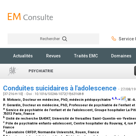
Rechercher
Service C
Rechercher
Actualités
Revues
Traités EMC
Domaines
PSYCHIATRIE
Conduites suicidaires à l'adolescence
- 27/08/19
[37-216-H-10] - Doi : 10.1016/S0246-1072(19)63168-8
a
,
b
,
⁎
B. Mirkovic,
Docteur en médecine, PhD, médecin pédopsychiatre
, M.-A
P. Gerardin,
Docteur en médecine, PhD, Professeur de psychiatrie de l'enfant et
a
Service de psychiatrie de l'enfant et de l'adolescent, Groupe hospitalier La Piti
75013 Paris, France
b
Unité de recherche EA4047, Université de Versailles Saint-Quentin-en-Yveline
c
Pôle de psychiatrie enfants-adolescent, Centre hospitalier du Rouvray, 4, rue P
France
d
Laboratoire CRFDP, Normandie Université, Rouen, France
e