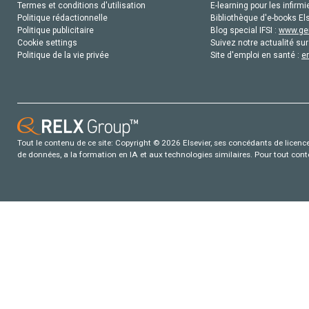
Termes et conditions d'utilisation
E-learning pour les infirmi
Politique rédactionnelle
Bibliothèque d'e-books Els
Politique publicitaire
Blog special IFSI :
www.gen
Cookie settings
Suivez notre actualité sur
Politique de la vie privée
Site d'emploi en santé :
e
Tout le contenu de ce site: Copyright © 2026 Elsevier, ses concédants de licence e
de données, a la formation en IA et aux technologies similaires. Pour tout con