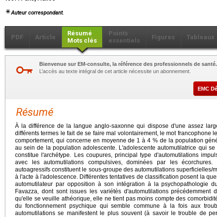
Auteur correspondant.
Résumé
Points
PDF
Article
Figures
Tableaux
Mots clés
essentiels
Bienvenue sur EM-consulte, la référence des professionnels de santé.
L’accès au texte intégral de cet article nécessite un abonnement.
EMC D
Résumé
À la différence de la langue anglo-saxonne qui dispose d'une assez larg
différents termes le fait de se faire mal volontairement, le mot francophone le
comportement, qui concerne en moyenne de 1 à 4 % de la population généra
au sein de la population adolescente. L'adolescente automutilatrice qui se
constitue l'archétype. Les coupures, principal type d'automutilations impu
avec les automutilations compulsives, dominées par les écorchures
autoagressifs constituent le sous-groupe des automutilations superficielles
à l'acte à l'adolescence. Différentes tentatives de classification posent la
automutilateur par opposition à son intégration à la psychopathologie du 
Favazza, dont sont issues les variétés d'automutilations précédemment d
qu'elle se veuille athéorique, elle ne tient pas moins compte des comorbidités
du fonctionnement psychique qui semble commune à la fois aux troub
automutilations se manifestent le plus souvent (à savoir le trouble de per