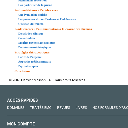
Populations concernées
Cas particulier de la prison
Automutilations à l'adolescence
Une évaluation difficile
Les prémisses durant l'enfance et l'adolescence
Question du trauma
L'adolescence : l'automutilation à la croisée des chemins
Description clinique
Comorbidités
Modèles psychopathologiques
Données neurobiologiques
Stratégies thérapeutiques
Cadre de l'urgence
Approche médicamenteuse
Psychothérapies
Conclusion
© 2007 Elsevier Masson SAS. Tous droits réservés.
ACCÈS RAPIDES
DOMAINES
TRAITÉS EMC
REVUES
LIVRES
NOS FORMULES D'AB
MON COMPTE