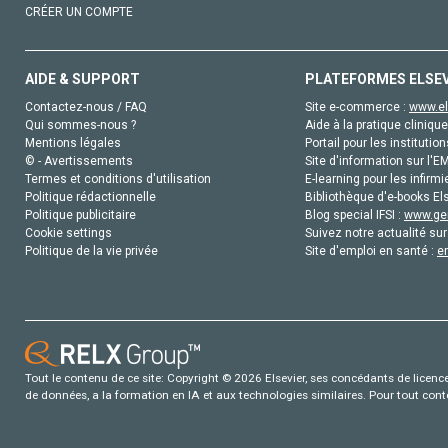
CRÉER UN COMPTE
AIDE & SUPPORT
PLATEFORMES ELSE
Contactez-nous / FAQ
Site e-commerce :
www.el
Qui sommes-nous ?
Aide à la pratique clinique
Mentions légales
Portail pour les institution
© - Avertissements
Site d'information sur l'E
Termes et conditions d'utilisation
E-learning pour les infirmi
Politique rédactionnelle
Bibliothèque d'e-books Els
Politique publicitaire
Blog special IFSI :
www.gen
Cookie settings
Suivez notre actualité sur
Politique de la vie privée
Site d'emploi en santé :
e
Tout le contenu de ce site: Copyright © 2026 Elsevier, ses concédants de licence e
de données, a la formation en IA et aux technologies similaires. Pour tout con