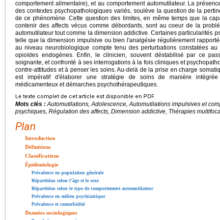
comportement alimentaire), et au comportement automutilateur. La présenc
des contextes psychopathologiques variés, soulève la question de la pert
de ce phénomène. Cette question des limites, en même temps que la capac
contenir des affects vécus comme débordants, sont au coeur de la probl
automutilateur tout comme la dimension addictive. Certaines particularités 
telle que la dimension impulsive ou bien l'analgésie régulièrement rapporté
au niveau neurobiologique compte tenu des perturbations constatées au 
opioïdes endogènes. Enfin, le clinicien, souvent déstabilisé par ce pa
soignante, et confronté à ses interrogations à la fois cliniques et psychopat
contre-attitudes et à penser les soins. Au-delà de la prise en charge somatiq
est impératif d'élaborer une stratégie de soins de manière intégrée 
médicamenteux et démarches psychothérapeutiques.
Le texte complet de cet article est disponible en PDF.
Mots clés :
Automutilations, Adolescence, Automutilations impulsives et com
psychiques, Régulation des affects, Dimension addictive, Thérapies multifoc
Plan
Introduction
Définitions
Classifications
Épidémiologie
Prévalence en population générale
Répartition selon l'âge et le sexe
Répartition selon le type de comportement automutilateur
Prévalence en milieu psychiatrique
Prévalence et comorbidité
Données sociologiques