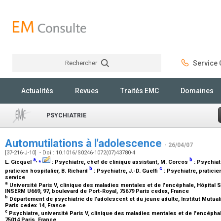
Rechercher
Service C
Rechercher
Actualités
Revues
Traités EMC
Domaines
PSYCHIATRIE
Automutilations à l'adolescence
- 26/04/07
[37-216-J-10] - Doi : 10.1016/S0246-1072(07)43780-4
a
,
⁎
b
L. Gicquel
:
Psychiatre, chef de clinique assistant
, M. Corcos
:
Psychiat
b
c
praticien hospitalier
, B. Richard
:
Psychiatre
, J.-D. Guelfi
:
Psychiatre, praticien
service
a
Université Paris V, clinique des maladies mentales et de l'encéphale, Hôpital Sa
INSERM U669, 97, boulevard de Port-Royal, 75679 Paris cedex, France
b
Département de psychiatrie de l'adolescent et du jeune adulte, Institut Mutual
Paris cedex 14, France
c
Psychiatre, université Paris V, clinique des maladies mentales et de l'encéphale
75014 Paris, France