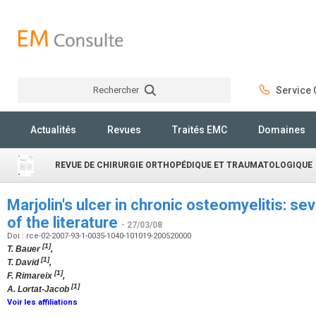
Rechercher
Service C
Rechercher
Actualités
Revues
Traités EMC
Domaines
REVUE DE CHIRURGIE ORTHOPÉDIQUE ET TRAUMATOLOGIQUE
Marjolin's ulcer in chronic osteomyelitis: s
of the literature
- 27/03/08
Doi : rce-02-2007-93-1-0035-1040-101019-200520000
[1]
T. Bauer
,
[1]
T. David
,
[1]
F. Rimareix
,
[1]
A. Lortat-Jacob
Voir les affiliations