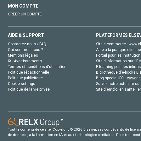
MON COMPTE
CRÉER UN COMPTE
AIDE & SUPPORT
PLATEFORMES ELSE
Contactez-nous / FAQ
Site e-commerce :
www.el
Qui sommes-nous ?
Aide à la pratique clinique
Mentions légales
Portail pour les institution
© - Avertissements
Site d'information sur l'E
Termes et conditions d'utilisation
E-learning pour les infirmi
Politique rédactionnelle
Bibliothèque d'e-books Els
Politique publicitaire
Blog special IFSI :
www.gen
Cookie settings
Suivez notre actualité sur
Politique de la vie privée
Site d'emploi en santé :
e
Tout le contenu de ce site: Copyright © 2026 Elsevier, ses concédants de licence e
de données, a la formation en IA et aux technologies similaires. Pour tout con