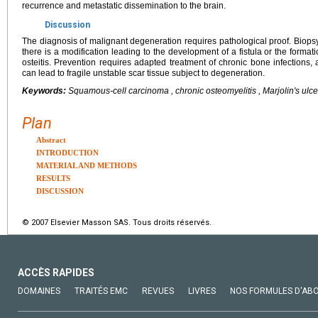
recurrence and metastatic dissemination to the brain.
Discussion
The diagnosis of malignant degeneration requires pathological proof. Biop
there is a modification leading to the development of a fistula or the formati
osteitis. Prevention requires adapted treatment of chronic bone infections
can lead to fragile unstable scar tissue subject to degeneration.
Keywords:
Squamous-cell carcinoma , chronic osteomyelitis , Marjolin's ulce
Plan
Abstract
INTRODUCTION
MATERIAL AND METHODS
RESULTS
DISCUSSION
© 2007 Elsevier Masson SAS. Tous droits réservés.
ACCÈS RAPIDES
DOMAINES
TRAITÉS EMC
REVUES
LIVRES
NOS FORMULES D'AB