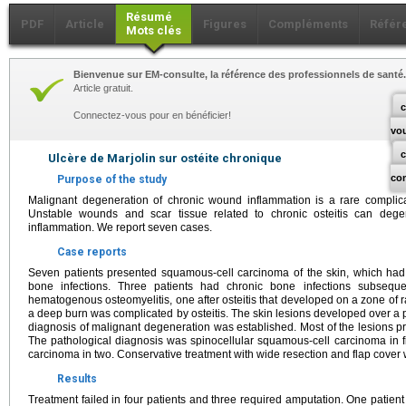
Résumé
PDF
Article
Figures
Compléments
Référ
Mots clés
Bienvenue sur EM-consulte, la référence des professionnels de santé.
Article gratuit.
c
Connectez-vous pour en bénéficier!
vo
Ulcère de Marjolin sur ostéite chronique
co
Purpose of the study
Malignant degeneration of chronic wound inflammation is a rare complica
Unstable wounds and scar tissue related to chronic osteitis can dege
inflammation. We report seven cases.
Case reports
Seven patients presented squamous-cell carcinoma of the skin, which ha
bone infections. Three patients had chronic bone infections subsequent
hematogenous osteomyelitis, one after osteitis that developed on a zone of r
a deep burn was complicated by osteitis. The skin lesions developed over a 
diagnosis of malignant degeneration was established. Most of the lesions 
The pathological diagnosis was spinocellular squamous-cell carcinoma in 
carcinoma in two. Conservative treatment with wide resection and flap cover 
Results
Treatment failed in four patients and three required amputation. One patient