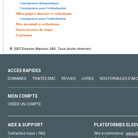
Conséquences thérapeutiques
Conséquences pour l’orthodontiste
Sillon gingivo-dentaire et orthodontie
Conséquences pour l’orthodontiste
Hôte permissif et orthodontie
Autres facteurs de risque
Conclusion
© 2007 Elsevier Masson SAS. Tous droits réservés.
ACCÈS RAPIDES
DOMAINES
TRAITÉS EMC
REVUES
LIVRES
NOS FORMULES D'AB
MON COMPTE
CRÉER UN COMPTE
AIDE & SUPPORT
PLATEFORMES ELSE
Contactez-nous / FAQ
Site e-commerce :
www.el