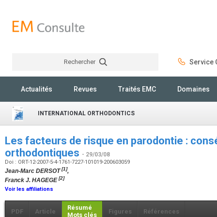
Rechercher
Service C
Rechercher
Actualités
Revues
Traités EMC
Domaines
INTERNATIONAL ORTHODONTICS
Les facteurs de risque en parodontie : con
orthodontiques
- 29/03/08
Doi : ORT-12-2007-5-4-1761-7227-101019-200603059
[1]
Jean-Marc DERSOT
,
[2]
Franck J. HAGEGE
Voir les affiliations
Résumé
PDF
Article
Figures
Références
Mots clés