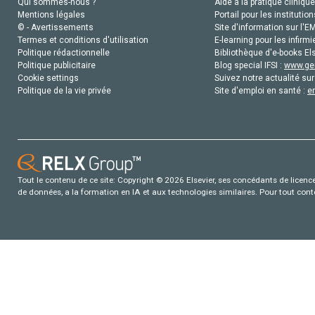
Qui sommes-nous ?
Aide à la pratique clinique
Mentions légales
Portail pour les institution
© - Avertissements
Site d'information sur l'E
Termes et conditions d'utilisation
E-learning pour les infirmi
Politique rédactionnelle
Bibliothèque d'e-books Els
Politique publicitaire
Blog special IFSI :
www.gen
Cookie settings
Suivez notre actualité sur
Politique de la vie privée
Site d'emploi en santé :
e
Tout le contenu de ce site: Copyright © 2026 Elsevier, ses concédants de licence e
de données, a la formation en IA et aux technologies similaires. Pour tout con