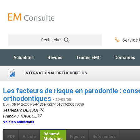
Rechercher
Service C
Rechercher
Actualités
Revues
Traités EMC
Domaines
INTERNATIONAL ORTHODONTICS
Les facteurs de risque en parodontie : con
orthodontiques
- 29/03/08
Doi : ORT-12-2007-5-4-1761-7227-101019-200603059
[1]
Jean-Marc DERSOT
,
[2]
Franck J. HAGEGE
Voir les affiliations
Résumé
PDF
Article
Figures
Références
Mots clés