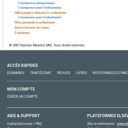
Conséquences thérapeutiques
Conséquences pour l’orthodontiste
Sillon gingivo-dentaire et orthodontie
Conséquences pour l’orthodontiste
Hôte permissif et orthodontie
Autres facteurs de risque
Conclusion
© 2007 Elsevier Masson SAS. Tous droits réservés.
ACCÈS RAPIDES
DOMAINES
TRAITÉS EMC
REVUES
LIVRES
NOS FORMULES D'AB
MON COMPTE
CRÉER UN COMPTE
AIDE & SUPPORT
PLATEFORMES ELSE
Contactez-nous / FAQ
Site e-commerce :
www.el