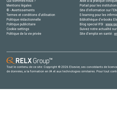
Qui sommes-nous ?
Aide à la pratique clinique
Mentions légales
Portail pour les institution
© - Avertissements
Site d'information sur l'E
Termes et conditions d'utilisation
E-learning pour les infirmi
Politique rédactionnelle
Bibliothèque d'e-books Els
Politique publicitaire
Blog special IFSI :
www.gen
Cookie settings
Suivez notre actualité sur
Politique de la vie privée
Site d'emploi en santé :
e
Tout le contenu de ce site: Copyright © 2026 Elsevier, ses concédants de licence e
de données, a la formation en IA et aux technologies similaires. Pour tout con