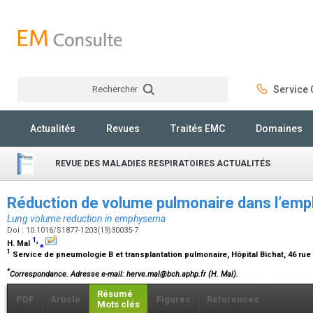
Rechercher
Service C
Rechercher
Actualités
Revues
Traités EMC
Domaines
REVUE DES MALADIES RESPIRATOIRES ACTUALITÉS
Réduction de volume pulmonaire dans l’e
Lung volume reduction in emphysema
Doi : 10.1016/S1877-1203(19)30035-7
1
,
H. Mal
⁎
1
Service de pneumologie B et transplantation pulmonaire, Hôpital Bichat, 46 rue
*
Correspondance.
Adresse e-mail
: herve.mal@bch.aphp.fr (H. Mal).
Résumé
PDF
Article
Figures
Références
Mots clés