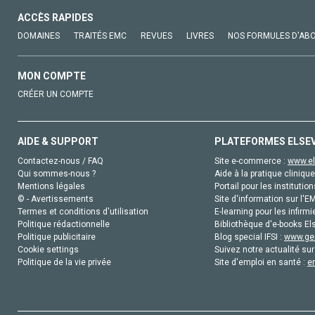
ACCÈS RAPIDES
DOMAINES
TRAITÉS EMC
REVUES
LIVRES
NOS FORMULES D'AB
MON COMPTE
CRÉER UN COMPTE
AIDE & SUPPORT
PLATEFORMES ELSE
Contactez-nous / FAQ
Site e-commerce :
www.el
Qui sommes-nous ?
Aide à la pratique clinique
Mentions légales
Portail pour les institution
© - Avertissements
Site d'information sur l'E
Termes et conditions d'utilisation
E-learning pour les infirmi
Politique rédactionnelle
Bibliothèque d'e-books Els
Politique publicitaire
Blog special IFSI :
www.gen
Cookie settings
Suivez notre actualité sur
Politique de la vie privée
Site d'emploi en santé :
e