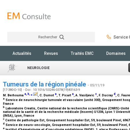
Rechercher
Service C
Rechercher
Actualités
Revues
Traités EMC
Domaines
NEUROLOGIE
Tumeurs de la région pinéale
- 05/11/19
[17-380-D-10] - Doi : 10.1016/S0246-0378(19)83163-9
a
,
b
,
⁎
a
a
c
d
M. Berhouma
, C. Dumot
, T. Picart
, A. Vasiljevic
, F. Ducray
, C. Fau
a
Service de neurochirurgie tumorale et vasculaire (unité 300), Groupement hospit
France
b
Laboratoire Creatis, Centre national de la recherche scientifique (CNRS)-Unité
national de la santé et de la recherche médicale (Inserm) U1206, Lyon 1 Universi
(INSA), Lyon, France
c
Centre de pathologie Est, Groupement hospitalier Est, 59, boulevard Pinel, 696
d
Service de neuro-oncologie, Groupement hospitalier Est, 59, boulevard Pinel, 
e
Institut d'hématologie et d'oncologie pédiatrique (IHOP), 1, place Professeur