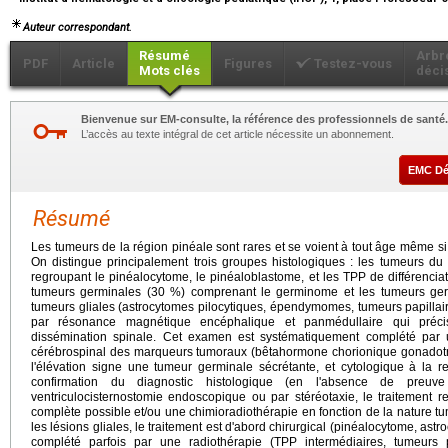
Auteur correspondant.
Résumé
Arbr
PDF
Article
Figures
Testez-vous
Mots clés
déci
Bienvenue sur EM-consulte, la référence des professionnels de santé.
L’accès au texte intégral de cet article nécessite un abonnement.
EMC D
Résumé
Les tumeurs de la région pinéale sont rares et se voient à tout âge même si 
On distingue principalement trois groupes histologiques : les tumeurs 
regroupant le pinéalocytome, le pinéaloblastome, et les TPP de différenciatio
tumeurs germinales (30 %) comprenant le germinome et les tumeurs ger
tumeurs gliales (astrocytomes pilocytiques, épendymomes, tumeurs papillair
par résonance magnétique encéphalique et panmédullaire qui précis
dissémination spinale. Cet examen est systématiquement complété par 
cérébrospinal des marqueurs tumoraux (bêtahormone chorionique gonadotro
l'élévation signe une tumeur germinale sécrétante, et cytologique à la r
confirmation du diagnostic histologique (en l'absence de preuve
ventriculocisternostomie endoscopique ou par stéréotaxie, le traitement re
complète possible et/ou une chimioradiothérapie en fonction de la nature t
les lésions gliales, le traitement est d'abord chirurgical (pinéalocytome, astr
complété parfois par une radiothérapie (TPP intermédiaires, tumeurs 