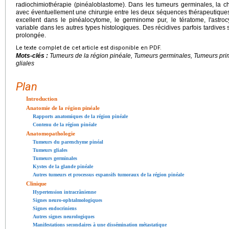
radiochimiothérapie (pinéaloblastome). Dans les tumeurs germinales, la ch
avec éventuellement une chirurgie entre les deux séquences thérapeutiques
excellent dans le pinéalocytome, le germinome pur, le tératome, l'astr
variable dans les autres types histologiques. Des récidives parfois tardives s
prolongée.
Le texte complet de cet article est disponible en PDF.
Mots-clés :
Tumeurs de la région pinéale, Tumeurs germinales, Tumeurs pri
gliales
Plan
Introduction
Anatomie de la région pinéale
Rapports anatomiques de la région pinéale
Contenu de la région pinéale
Anatomopathologie
Tumeurs du parenchyme pinéal
Tumeurs gliales
Tumeurs germinales
Kystes de la glande pinéale
Autres tumeurs et processus expansifs tumoraux de la région pinéale
Clinique
Hypertension intracrânienne
Signes neuro-ophtalmologiques
Signes endocriniens
Autres signes neurologiques
Manifestations secondaires à une dissémination métastatique