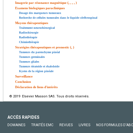
Imagerie par résonance magnétique (, , , , )
Examens biologiques paracliniques
Dosage des marqueurs tumoraux
Recherche de cellules tumorales dans le liquide cérébrospinal
Moyens thérapeutiques
Traitement neurochirurgical
Radiochirurgie
Radiothérapie
Chimiothérapie
Stratégies thérapeutiques et pronostic (, )
Tumeurs du parenchyme pinéal
Tumeurs germinales
Tumeurs gliales
Tumeurs tératoïde et rhabdoïde
Kystes de la région pinéale
Surveillance
Conclusion
Déclaration de liens d'intérêts
© 2019 Elsevier Masson SAS. Tous droits réservés.
ACCÈS RAPIDES
DOMAINES
TRAITÉS EMC
REVUES
LIVRES
NOS FORMULES D'AB