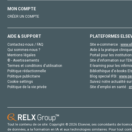
MON COMPTE
CRÉER UN COMPTE
AIDE & SUPPORT
PLATEFORMES ELSE
Contactez-nous / FAQ
Site e-commerce :
www.el
Qui sommes-nous ?
Aide à la pratique clinique
Mentions légales
Portail pour les institution
© - Avertissements
Site d'information sur l'E
Termes et conditions d'utilisation
E-learning pour les infirmi
Politique rédactionnelle
Bibliothèque d'e-books Els
Politique publicitaire
Blog special IFSI :
www.gen
Cookie settings
Suivez notre actualité sur
Politique de la vie privée
Site d'emploi en santé :
e
Tout le contenu de ce site: Copyright © 2026 Elsevier, ses concédants de licence e
de données, a la formation en IA et aux technologies similaires. Pour tout con