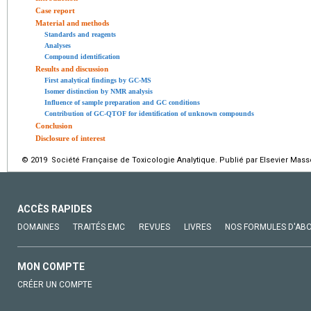
Case report
Material and methods
Standards and reagents
Analyses
Compound identification
Results and discussion
First analytical findings by GC-MS
Isomer distinction by NMR analysis
Influence of sample preparation and GC conditions
Contribution of GC-QTOF for identification of unknown compounds
Conclusion
Disclosure of interest
© 2019 Société Française de Toxicologie Analytique. Publié par Elsevier Mass
ACCÈS RAPIDES
DOMAINES
TRAITÉS EMC
REVUES
LIVRES
NOS FORMULES D'AB
MON COMPTE
CRÉER UN COMPTE