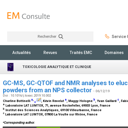
Rechercher
Service C
Rechercher
Actualités
Revues
Traités EMC
Domaines
TOXICOLOGIE ANALYTIQUE ET CLINIQUE
GC-MS, GC-QTOF and NMR analyses to eluci
powders from an NPS collector
- 06/12/19
Doi : 10.1016/j.toxac.2019.10.002
a
,
a
b
c
Charline Bottinelli
⁎
, Kévin Revelut
, Maggy Hologne
, Yvan Gaillard
, Fab
a
Laboratoire LAT LUMTOX, 71, avenue Rockefeller, 69003 Lyon, France
b
Institut des Sciences Analytiques, 69100 Villeurbanne, France
c
Laboratoire LAT LUMTOX, 07800 La Voulte sur Rhône, France
⁎
Corresponding author.