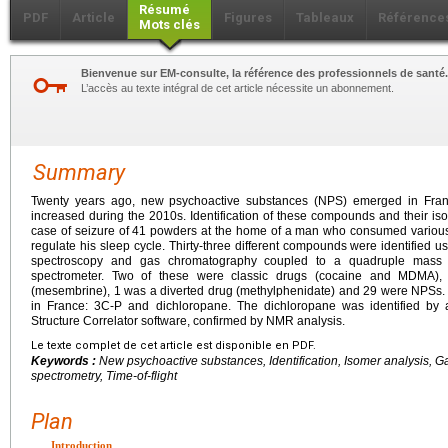
Résumé
PDF
Article
Figures
Tableaux
Référence
Mots clés
Bienvenue sur EM-consulte, la référence des professionnels de santé.
L’accès au texte intégral de cet article nécessite un abonnement.
Summary
Twenty years ago, new psychoactive substances (NPS) emerged in Franc
increased during the 2010s. Identification of these compounds and their is
case of seizure of 41 powders at the home of a man who consumed various 
regulate his sleep cycle. Thirty-three different compounds were identified
spectroscopy and gas chromatography coupled to a quadruple mass sp
spectrometer. Two of these were classic drugs (cocaine and MDMA), 
(mesembrine), 1 was a diverted drug (methylphenidate) and 29 were NPSs. T
in France: 3C-P and dichloropane. The dichloropane was identified by a
Structure Correlator software, confirmed by NMR analysis.
Le texte complet de cet article est disponible en PDF.
Keywords :
New psychoactive substances, Identification, Isomer analysis,
spectrometry, Time-of-flight
Plan
Introduction