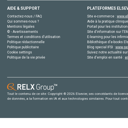
AIDE & SUPPORT
PLATEFORMES ELSE
Contactez-nous / FAQ
Site e-commerce :
www.el
Qui sommes-nous ?
Aide à la pratique clinique
Mentions légales
Portail pour les institution
© - Avertissements
Site d'information sur l'E
Termes et conditions d'utilisation
E-learning pour les infirmi
Politique rédactionnelle
Bibliothèque d'e-books Els
Politique publicitaire
Blog special IFSI :
www.gen
Cookie settings
Suivez notre actualité sur
Politique de la vie privée
Site d'emploi en santé :
e
Tout le contenu de ce site: Copyright © 2026 Elsevier, ses concédants de licence e
de données, a la formation en IA et aux technologies similaires. Pour tout con