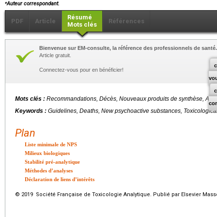
⁎
Auteur correspondant.
Résumé
PDF
Article
Références
Mots clés
Bienvenue sur EM-consulte, la référence des professionnels de santé.
Article gratuit.
c
Connectez-vous pour en bénéficier!
vo
Mots clés :
Recommandations, Décès, Nouveaux produits de synthèse, Anal
co
Keywords :
Guidelines, Deaths, New psychoactive substances, Toxicologica
Plan
Liste minimale de NPS
Milieux biologiques
Stabilité pré-analytique
Méthodes d’analyses
Déclaration de liens d’intérêts
© 2019 Société Française de Toxicologie Analytique. Publié par Elsevier Mass