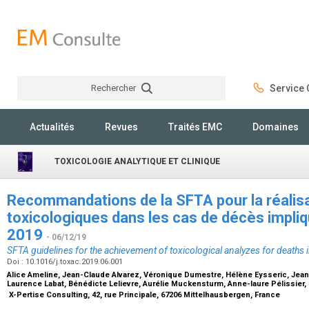
Rechercher
Service C
Rechercher
Actualités
Revues
Traités EMC
Domaines
TOXICOLOGIE ANALYTIQUE ET CLINIQUE
Recommandations de la SFTA pour la réalis
toxicologiques dans les cas de décès impli
2019
- 06/12/19
SFTA guidelines for the achievement of toxicological analyzes for deaths
Doi : 10.1016/j.toxac.2019.06.001
Alice Ameline, Jean-Claude Alvarez, Véronique Dumestre, Hélène Eysseric, Jean
Laurence Labat, Bénédicte Lelievre, Aurélie Muckensturm, Anne-laure Pélissier, 
X-Pertise Consulting, 42, rue Principale, 67206 Mittelhausbergen, France