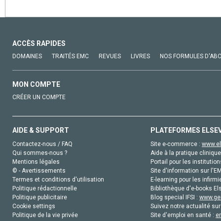
ACCÈS RAPIDES
DOMAINES
TRAITÉS EMC
REVUES
LIVRES
NOS FORMULES D'AB
MON COMPTE
CRÉER UN COMPTE
AIDE & SUPPORT
PLATEFORMES ELSE
Contactez-nous / FAQ
Site e-commerce :
www.el
Qui sommes-nous ?
Aide à la pratique clinique
Mentions légales
Portail pour les institution
© - Avertissements
Site d'information sur l'E
Termes et conditions d'utilisation
E-learning pour les infirmi
Politique rédactionnelle
Bibliothèque d'e-books Els
Politique publicitaire
Blog special IFSI :
www.gen
Cookie settings
Suivez notre actualité sur
Politique de la vie privée
Site d'emploi en santé :
e