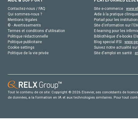
AIDE & SUPPORT
PLATEFORMES ELSE
Contactez-nous / FAQ
Site e-commerce :
www.el
Qui sommes-nous ?
Aide à la pratique clinique
Mentions légales
Portail pour les institution
© - Avertissements
Site d'information sur l'E
Termes et conditions d'utilisation
E-learning pour les infirmi
Politique rédactionnelle
Bibliothèque d'e-books Els
Politique publicitaire
Blog special IFSI :
www.gen
Cookie settings
Suivez notre actualité sur
Politique de la vie privée
Site d'emploi en santé :
e
Tout le contenu de ce site: Copyright © 2026 Elsevier, ses concédants de licence e
de données, a la formation en IA et aux technologies similaires. Pour tout con