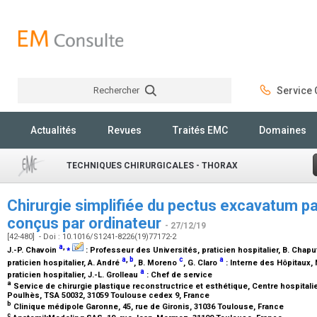
Rechercher
Service C
Rechercher
Actualités
Revues
Traités EMC
Domaines
TECHNIQUES CHIRURGICALES - THORAX
Chirurgie simplifiée du pectus excavatum p
conçus par ordinateur
- 27/12/19
[42-480] - Doi : 10.1016/S1241-8226(19)77172-2
a
,
⁎
J.-P. Chavoin
:
Professeur des Universités, praticien hospitalier
, B. Chap
a
,
b
c
a
praticien hospitalier
, A. André
, B. Moreno
, G. Claro
:
Interne des Hôpitaux
,
a
praticien hospitalier
, J.-L. Grolleau
:
Chef de service
a
Service de chirurgie plastique reconstructrice et esthétique, Centre hospitalie
Poulhès, TSA 50032, 31059 Toulouse cedex 9, France
b
Clinique médipole Garonne, 45, rue de Gironis, 31036 Toulouse, France
c