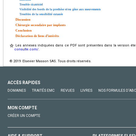
Trouble cicatriciel
Visibilité des bords de la prothèse et/ou gêne aux mouvements
Troubles de la sensibilité cutanée
Discussion
Chirurgie secondaire par implants
Conclusion
Déclaration de liens d'intérêts
Les annexes indiquées dans ce PDF sont présentes dans la version éten
consulte.com/
.
© 2019 Elsevier Masson SAS. Tous droits réservés.
ACCÈS RAPIDES
DOMAINES
TRAITÉS EMC
REVUES
LIVRES
NOS FORMULES D'AB
MON COMPTE
CRÉER UN COMPTE