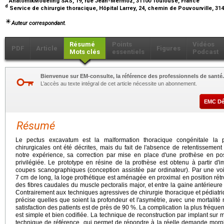
AnatomikModeling SAS, 19, rue Jean-Mermoz, 31100 Toulouse, France
d
Service de chirurgie thoracique, Hôpital Larrey, 24, chemin de Pouvourville, 3
Auteur correspondant.
Résumé
Points
Vidéos
PDF
Article
Figures
Mots clés
essentiels
Podcast
Bienvenue sur EM-consulte, la référence des professionnels de santé.
L’accès au texte intégral de cet article nécessite un abonnement.
EMC D
Résumé
Le pectus excavatum est la malformation thoracique congénitale la pl
chirurgicales ont été décrites, mais du fait de l'absence de retentissemen
notre expérience, sa correction par mise en place d'une prothèse en posi
privilégiée. Le prototype en résine de la prothèse est obtenu à partir d'
coupes scanographiques (conception assistée par ordinateur). Par une vo
7 cm de long, la loge prothétique est aménagée en proximal en position rétr
des fibres caudales du muscle pectoralis major, et entre la gaine antérieure
Contrairement aux techniques agressives de chirurgie thoracique et pédiatriqu
précise quelles que soient la profondeur et l'asymétrie, avec une mortalité 
satisfaction des patients est de près de 90 %. La complication la plus fréquen
est simple et bien codifiée. La technique de reconstruction par implant su
technique de référence, qui permet de répondre à la réelle demande morp