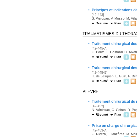
·
Principes et indications d
[42-443]
S. Pieropan, V. Musso, M. Villa
Résumé
Plan
TRAUMATISMES DU THORA
·
Traitement chirurgical de
[42-445-A]
C. Ponte, L. Costardi, O. Alkath
Résumé
Plan
·
Traitement chirurgical de
[42-445-B]
H. de Lesquen, L. Gust, F. Bér
Résumé
Plan
PLÈVRE
·
Traitement chirurgical du
[42-452]
N. Vénissac, C. Cohen, D. Po
Résumé
Plan
·
Prise en charge chirurgic
[42-453-A]
C. Rivera, F. Mazères, M. Mall