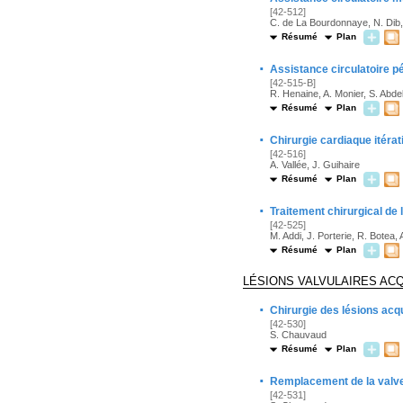
[42-512]
C. de La Bourdonnaye, N. Dib,
Résumé
Plan
·
Assistance circulatoire p
[42-515-B]
R. Henaine, A. Monier, S. Abdell
Résumé
Plan
·
Chirurgie cardiaque itérat
[42-516]
A. Vallée, J. Guihaire
Résumé
Plan
·
Traitement chirurgical de la
[42-525]
M. Addi, J. Porterie, R. Botea,
Résumé
Plan
LÉSIONS VALVULAIRES AC
·
Chirurgie des lésions acqu
[42-530]
S. Chauvaud
Résumé
Plan
·
Remplacement de la valve 
[42-531]