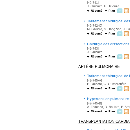
[42-741]
J. Guihaire, P. Deleuze
Résumé
Plan
·
Traitement chirurgical des
[42-742-C]
M. Gaillard, S. Dang Van, J. G
Résumé
Plan
·
Chirurgie des dissections 
[42-743]
J. Guihaire
Résumé
Plan
ARTÈRE PULMONAIRE
·
Traitement chirurgical de
[42-745-A]
P. Lacoste, G. Guimbretière
Résumé
Plan
·
Hypertension pulmonaire 
[42-745-B]
A. Todesco, D. Boulate, P. Bren
Résumé
Plan
TRANSPLANTATION CARDI