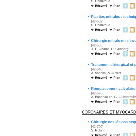
S. Chauvaud
Résumé
Plan
·
Plasties mitrales : techni
[42-532]
S. Chauvaud
Résumé
Plan
·
Chirurgie mitrale mini-in
[42-535]
J.-F. Obadia, D. Grinberg
Résumé
Plan
·
Traitement chirurgical et 
[42-540]
A. Anselmi, V. Auffret
Résumé
Plan
·
Remplacement valvulaire a
[42-570]
A. Buschiazzo, G. Guimbretiè
Résumé
Plan
CORONAIRES ET MYOCAR
·
Chirurgie des lésions acq
[42-700]
S. Rubin
Résumé
Plan