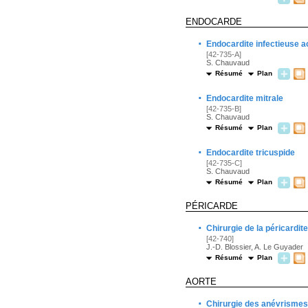
ENDOCARDE
·
Endocardite infectieuse ao
[42-735-A]
S. Chauvaud
Résumé
Plan
·
Endocardite mitrale
[42-735-B]
S. Chauvaud
Résumé
Plan
·
Endocardite tricuspide
[42-735-C]
S. Chauvaud
Résumé
Plan
PÉRICARDE
·
Chirurgie de la péricardit
[42-740]
J.-D. Blossier, A. Le Guyader
Résumé
Plan
AORTE
·
Chirurgie des anévrismes d