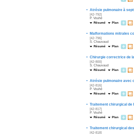
·
Atrésie pulmonaire à septu
[42-792]
P. Vouhé
Résumé
Plan
·
Malformations mitrales c
[42-796]
S. Chauvaud
Résumé
Plan
·
Chirurgie correctrice de la
[42-800]
S. Chauvaud
Résumé
Plan
·
Atrésie pulmonaire avec 
[42-816]
P. Vouhé
Résumé
Plan
·
Traitement chirurgical de
[42-817]
P. Vouhé
Résumé
Plan
·
Traitement chirurgical des
[42-818]