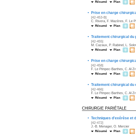
Résumé
Plan
·
Prise en charge chirurgi
[42-453-B]
C. Rivera, F. Mazères, F. Le 
Résumé
Plan
·
Traitement chirurgical d
[42-455]
M. Cazaux, P. Rabinel, L. Solo
Résumé
Plan
·
Prise en charge chirurgic
[42-458]
F. Le Pimpec-Barthes, C. Al Zre
Résumé
Plan
·
Traitement chirurgical du
[42-466]
F. Le Pimpec-Barthes, C. Al Zre
Résumé
Plan
CHIRURGIE PARIÉTALE
·
Techniques d'exérèse et d
[42-472]
J.-B. Menager, O. Mercier
Résumé
Plan