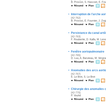
B. Provost, S. Hascoet, E. Four
Résumé
Plan
·
Interruption de l'arche ao
[42-762]
B. Provost, E. Fournier, J. Zogh
Résumé
Plan
·
Persistance du canal artér
[42-763]
F. Roubertie, D. Kalfa, M. Lenoi
Résumé
Plan
·
Fenêtre aortopulmonaire
[42-765]
D. Luu, A. Baruteau, M. Vergnat
Résumé
Plan
·
Anomalies des arcs aorti
[42-767]
E. Le Bret, S. Le Bret
Résumé
Plan
·
Chirurgie des anomalies c
[42-770]
P. Vouhé
Résumé
Plan