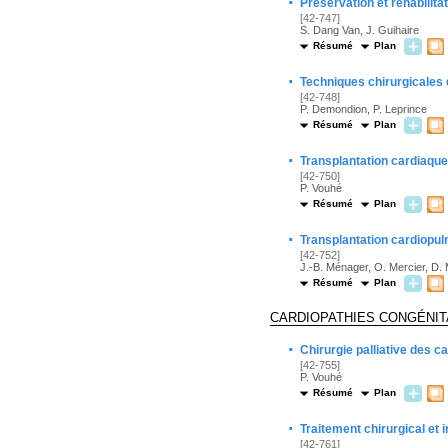
·
Préservation et réhabilita
[42-747]
S. Dang Van, J. Guihaire
Résumé
Plan
·
Techniques chirurgicales 
[42-748]
P. Demondion, P. Leprince
Résumé
Plan
·
Transplantation cardiaque
[42-750]
P. Vouhé
Résumé
Plan
·
Transplantation cardiopulm
[42-752]
J.-B. Ménager, O. Mercier, D. M
Résumé
Plan
CARDIOPATHIES CONGÉNIT
·
Chirurgie palliative des c
[42-755]
P. Vouhé
Résumé
Plan
·
Traitement chirurgical et 
[42-761]