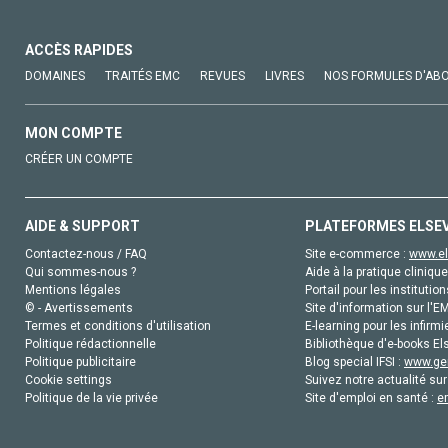
ACCÈS RAPIDES
DOMAINES
TRAITÉS EMC
REVUES
LIVRES
NOS FORMULES D'AB
MON COMPTE
CRÉER UN COMPTE
AIDE & SUPPORT
PLATEFORMES ELSE
Contactez-nous / FAQ
Site e-commerce :
www.el
Qui sommes-nous ?
Aide à la pratique clinique
Mentions légales
Portail pour les institution
© - Avertissements
Site d'information sur l'E
Termes et conditions d'utilisation
E-learning pour les infirmi
Politique rédactionnelle
Bibliothèque d'e-books Els
Politique publicitaire
Blog special IFSI :
www.gen
Cookie settings
Suivez notre actualité sur
Politique de la vie privée
Site d'emploi en santé :
e