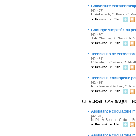
·
Couverture extrathoraciq
[42-477]
L. Ruffenach, C. Ponte, C. Moin
Résumé
Plan
·
Chirurgie simplifiée du p
[42-480]
J.-P. Chavoin, B. Chaput, A. A
Résumé
Plan
·
Techniques de correction 
[42-481]
C. Ponte, L. Costardi, O. Alkath
Résumé
Plan
·
Technique chirurgicale po
[42-485]
F. Le Pimpec-Barthes, C. Al Zr
Résumé
Plan
CHIRURGIE CARDIAQUE : 
·
Assistance circulatoire 
[42-510]
N. Dib, A. Beurton, C. de La B
Résumé
Plan
·
Assistance circulatoire 