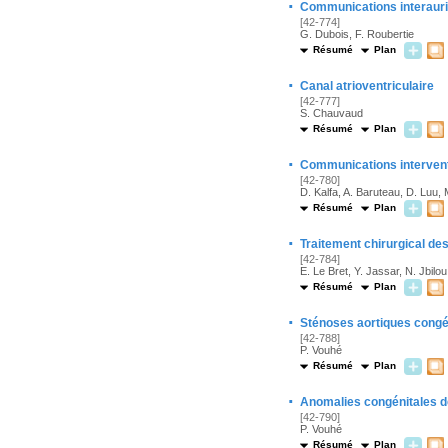
·
Communications interauri
[42-774]
G. Dubois, F. Roubertie
Résumé
Plan
·
Canal atrioventriculaire
[42-777]
S. Chauvaud
Résumé
Plan
·
Communications intervent
[42-780]
D. Kalfa, A. Baruteau, D. Luu, M
Résumé
Plan
·
Traitement chirurgical d
[42-784]
E. Le Bret, Y. Jassar, N. Jbilo
Résumé
Plan
·
Sténoses aortiques congé
[42-788]
P. Vouhé
Résumé
Plan
·
Anomalies congénitales de
[42-790]
P. Vouhé
Résumé
Plan