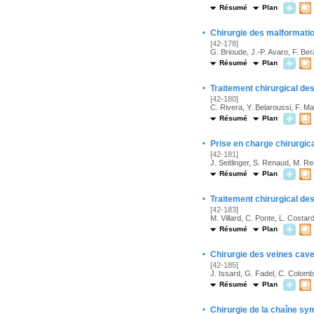
Résumé
Plan
·
Chirurgie des malformatio
[42-178]
G. Brioude, J.-P. Avaro, F. Be
Résumé
Plan
·
Traitement chirurgical de
[42-180]
C. Rivera, Y. Belaroussi, F. M
Résumé
Plan
·
Prise en charge chirurgic
[42-181]
J. Seitlinger, S. Renaud, M. R
Résumé
Plan
·
Traitement chirurgical des
[42-183]
M. Villard, C. Ponte, L. Costard
Résumé
Plan
·
Chirurgie des veines cave
[42-185]
J. Issard, G. Fadel, C. Colomb
Résumé
Plan
·
Chirurgie de la chaîne sy