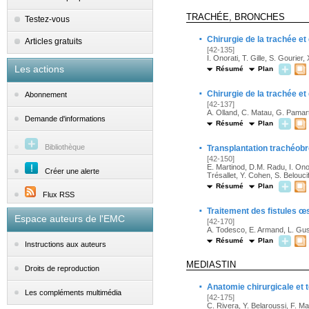
TRACHÉE, BRONCHES
Testez-vous
·
Chirurgie de la trachée e
Articles gratuits
[42-135]
I. Onorati, T. Gille, S. Gourier
Les actions
Résumé
Plan
·
Chirurgie de la trachée e
Abonnement
[42-137]
A. Olland, C. Matau, G. Pamart
Demande d'informations
Résumé
Plan
·
Bibliothèque
Transplantation trachéob
[42-150]
E. Martinod, D.M. Radu, I. Ono
Créer une alerte
Trésallet, Y. Cohen, S. Beloucif
Résumé
Plan
Flux RSS
·
Traitement des fistules œ
Espace auteurs de l'EMC
[42-170]
A. Todesco, E. Armand, L. Gust
Résumé
Plan
Instructions aux auteurs
MEDIASTIN
Droits de reproduction
·
Anatomie chirurgicale et 
Les compléments multimédia
[42-175]
C. Rivera, Y. Belaroussi, F. M