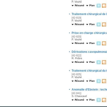
P. Vouhé
Résumé
Plan
·
Traitement chirurgical de
[42-819]
P. Vouhé
Résumé
Plan
·
Prise en charge chirurgica
[42-820]
P. Vouhé
Résumé
Plan
·
Dérivations cavopulmonaire
[42-822]
R. Prêtre
Résumé
Plan
·
Traitement chirurgical du
[42-825]
P. Vouhé
Résumé
Plan
·
Anomalie d'Ebstein : techn
[42-841]
S. Chauvaud
Résumé
Plan