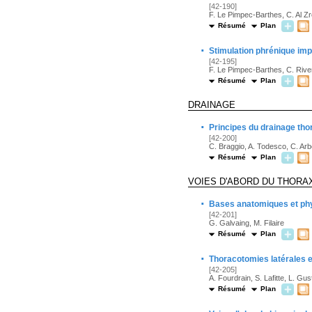
[42-190]
F. Le Pimpec-Barthes, C. Al Zr
Résumé
Plan
·
Stimulation phrénique imp
[42-195]
F. Le Pimpec-Barthes, C. Rive
Résumé
Plan
DRAINAGE
·
Principes du drainage tho
[42-200]
C. Braggio, A. Todesco, C. Arb
Résumé
Plan
VOIES D'ABORD DU THORA
·
Bases anatomiques et phy
[42-201]
G. Galvaing, M. Filaire
Résumé
Plan
·
Thoracotomies latérales e
[42-205]
A. Fourdrain, S. Lafitte, L. Gu
Résumé
Plan