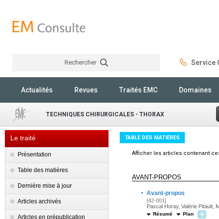
Rechercher
Service C
Rechercher
Actualités
Revues
Traités EMC
Domaines
TECHNIQUES CHIRURGICALES - THORAX
Le traité
TABLE DES MATIÈRES
Afficher les articles contenant c
Présentation
Table des matières
AVANT-PROPOS
Dernière mise à jour
·
Avant-propos
[42-001]
Articles archivés
Pascal Horay, Valérie Pitault,
Résumé
Plan
Articles en prépublication