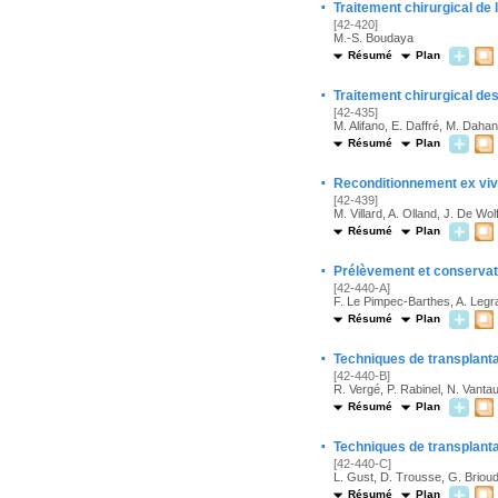
·
Traitement chirurgical de
[42-420]
M.-S. Boudaya
Résumé
Plan
·
Traitement chirurgical d
[42-435]
M. Alifano, E. Daffré, M. Dahan
Résumé
Plan
·
Reconditionnement ex viv
[42-439]
M. Villard, A. Olland, J. De Wol
Résumé
Plan
·
Prélèvement et conservat
[42-440-A]
F. Le Pimpec-Barthes, A. Legra
Résumé
Plan
·
Techniques de transplant
[42-440-B]
R. Vergé, P. Rabinel, N. Vant
Résumé
Plan
·
Techniques de transplant
[42-440-C]
L. Gust, D. Trousse, G. Briou
Résumé
Plan