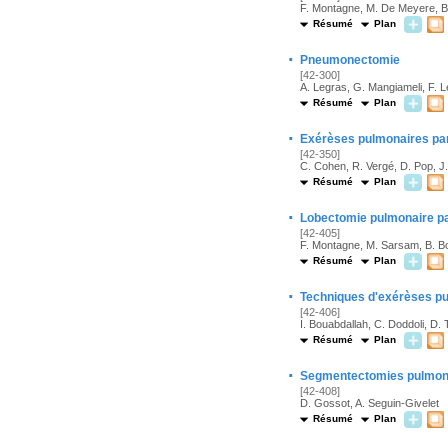
F. Montagne, M. De Meyere, B.
Résumé
Plan
·
Pneumonectomie
[42-300]
A. Legras, G. Mangiameli, F. 
Résumé
Plan
·
Exérèses pulmonaires par
[42-350]
C. Cohen, R. Vergé, D. Pop, J.
Résumé
Plan
·
Lobectomie pulmonaire p
[42-405]
F. Montagne, M. Sarsam, B. Bott
Résumé
Plan
·
Techniques d'exérèses pu
[42-406]
I. Bouabdallah, C. Doddoli, D.
Résumé
Plan
·
Segmentectomies pulmona
[42-408]
D. Gossot, A. Seguin-Givelet
Résumé
Plan