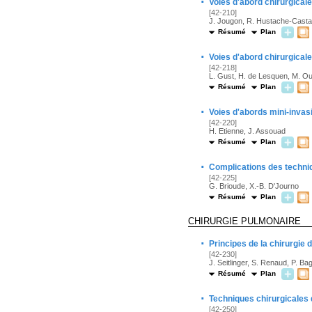
·
Voies d'abord chirurgical
[42-210]
J. Jougon, R. Hustache-Castai
Résumé
Plan
·
Voies d'abord chirurgica
[42-218]
L. Gust, H. de Lesquen, M. Ou
Résumé
Plan
·
Voies d'abords mini-invas
[42-220]
H. Etienne, J. Assouad
Résumé
Plan
·
Complications des techniq
[42-225]
G. Brioude, X.-B. D'Journo
Résumé
Plan
CHIRURGIE PULMONAIRE
·
Principes de la chirurgie
[42-230]
J. Seitlinger, S. Renaud, P. B
Résumé
Plan
·
Techniques chirurgicales
[42-250]