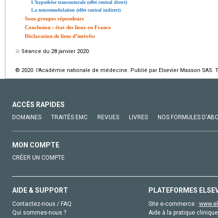
L’hypothèse transsuturale (effet central direct)
La neuromodulation (effet central indirect)
Sous-groupes répondeurs
Conclusion : état des lieux en France
Déclaration de liens d’intérêts
☆
Séance du 28 janvier 2020.
© 2020 l'Académie nationale de médecine. Publié par Elsevier Masson SAS. To
ACCÈS RAPIDES
DOMAINES
TRAITÉS EMC
REVUES
LIVRES
NOS FORMULES D'AB
MON COMPTE
CRÉER UN COMPTE
AIDE & SUPPORT
PLATEFORMES ELSE
Contactez-nous / FAQ
Site e-commerce :
www.el
Qui sommes-nous ?
Aide à la pratique clinique