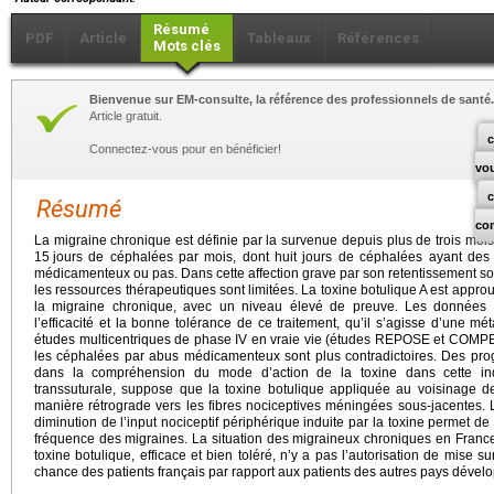
Résumé
PDF
Article
Tableaux
Références
Mots clés
Bienvenue sur EM-consulte, la référence des professionnels de santé.
Article gratuit.
c
Connectez-vous pour en bénéficier!
vo
Résumé
co
La migraine chronique est définie par la survenue depuis plus de trois moi
15
jours de céphalées par mois, dont huit jours de céphalées ayant des c
médicamenteux ou pas. Dans cette affection grave par son retentissement soci
les ressources thérapeutiques sont limitées. La toxine botulique A est appr
la migraine chronique, avec un niveau élevé de preuve. Les données ré
l’efficacité et la bonne tolérance de ce traitement, qu’il s’agisse d’une 
études multicentriques de phase IV en vraie vie (études REPOSE et COMPEL
les céphalées par abus médicamenteux sont plus contradictoires. Des pro
dans la compréhension du mode d’action de la toxine dans cette ind
transsuturale, suppose que la toxine botulique appliquée au voisinage d
manière rétrograde vers les fibres nociceptives méningées sous-jacentes
diminution de l’input nociceptif périphérique induite par la toxine permet de 
fréquence des migraines. La situation des migraineux chroniques en France 
toxine botulique, efficace et bien toléré, n’y a pas l’autorisation de mise 
chance des patients français par rapport aux patients des autres pays dével