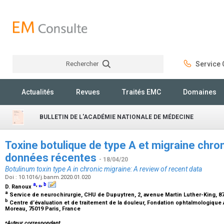
Rechercher
Service C
Rechercher
Actualités
Revues
Traités EMC
Domaines
BULLETIN DE L'ACADÉMIE NATIONALE DE MÉDECINE
Toxine botulique de type A et migraine chro
données récentes
- 18/04/20
Botulinum toxin type A in chronic migraine: A review of recent data
Doi : 10.1016/j.banm.2020.01.020
a
,
⁎
,
b
D. Ranoux
a
Service de neurochirurgie, CHU de Dupuytren, 2, avenue Martin Luther-King, 
b
Centre d’évaluation et de traitement de la douleur, Fondation ophtalmologique
Moreau, 75019 Paris, France
⁎
Auteur correspondant.