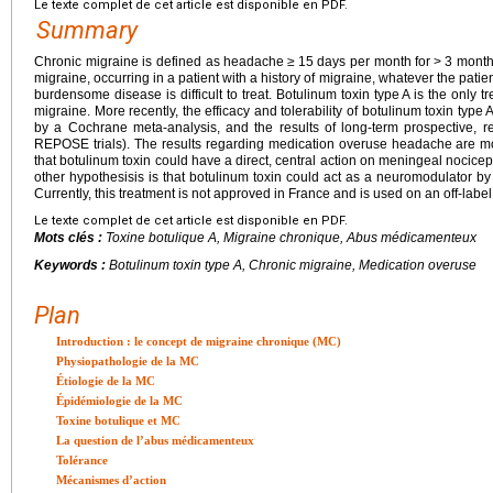
Le texte complet de cet article est disponible en PDF.
Summary
Chronic migraine is defined as headache
≥
15
days per month for
>
3 month
migraine, occurring in a patient with a history of migraine, whatever the pati
burdensome disease is difficult to treat. Botulinum toxin type A is the only t
migraine. More recently, the efficacy and tolerability of botulinum toxin ty
by a Cochrane meta-analysis, and the results of long-term prospective, 
REPOSE trials). The results regarding medication overuse headache are mor
that botulinum toxin could have a direct, central action on meningeal nocice
other hypothesisis is that botulinum toxin could act as a neuromodulator by 
Currently, this treatment is not approved in France and is used on an off-label
Le texte complet de cet article est disponible en PDF.
Mots clés :
Toxine botulique A, Migraine chronique, Abus médicamenteux
Keywords :
Botulinum toxin type A, Chronic migraine, Medication overuse
Plan
Introduction : le concept de migraine chronique (MC)
Physiopathologie de la MC
Étiologie de la MC
Épidémiologie de la MC
Toxine botulique et MC
La question de l’abus médicamenteux
Tolérance
Mécanismes d’action