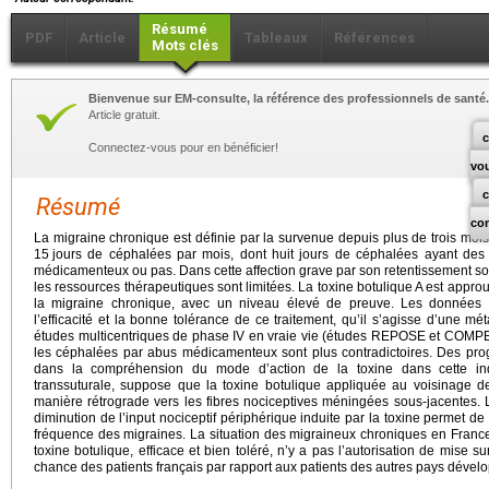
Résumé
PDF
Article
Tableaux
Références
Mots clés
Bienvenue sur EM-consulte, la référence des professionnels de santé.
Article gratuit.
c
Connectez-vous pour en bénéficier!
vo
Résumé
co
La migraine chronique est définie par la survenue depuis plus de trois moi
15
jours de céphalées par mois, dont huit jours de céphalées ayant des c
médicamenteux ou pas. Dans cette affection grave par son retentissement soci
les ressources thérapeutiques sont limitées. La toxine botulique A est appr
la migraine chronique, avec un niveau élevé de preuve. Les données ré
l’efficacité et la bonne tolérance de ce traitement, qu’il s’agisse d’une 
études multicentriques de phase IV en vraie vie (études REPOSE et COMPEL
les céphalées par abus médicamenteux sont plus contradictoires. Des pro
dans la compréhension du mode d’action de la toxine dans cette ind
transsuturale, suppose que la toxine botulique appliquée au voisinage d
manière rétrograde vers les fibres nociceptives méningées sous-jacentes
diminution de l’input nociceptif périphérique induite par la toxine permet de 
fréquence des migraines. La situation des migraineux chroniques en France 
toxine botulique, efficace et bien toléré, n’y a pas l’autorisation de mise 
chance des patients français par rapport aux patients des autres pays dével