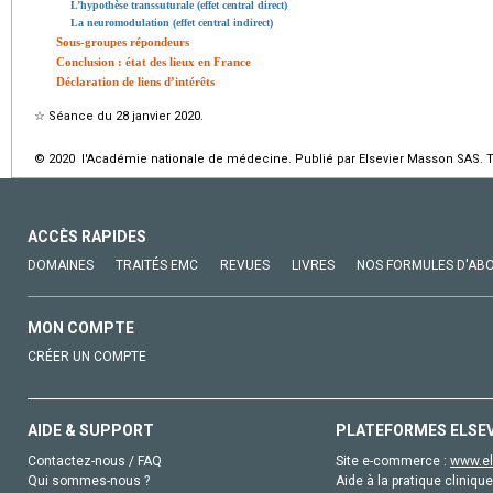
L’hypothèse transsuturale (effet central direct)
La neuromodulation (effet central indirect)
Sous-groupes répondeurs
Conclusion : état des lieux en France
Déclaration de liens d’intérêts
☆
Séance du 28 janvier 2020.
© 2020 l'Académie nationale de médecine. Publié par Elsevier Masson SAS. To
ACCÈS RAPIDES
DOMAINES
TRAITÉS EMC
REVUES
LIVRES
NOS FORMULES D'AB
MON COMPTE
CRÉER UN COMPTE
AIDE & SUPPORT
PLATEFORMES ELSE
Contactez-nous / FAQ
Site e-commerce :
www.el
Qui sommes-nous ?
Aide à la pratique clinique