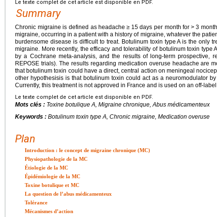
Le texte complet de cet article est disponible en PDF.
Summary
Chronic migraine is defined as headache
≥
15
days per month for
>
3 month
migraine, occurring in a patient with a history of migraine, whatever the pati
burdensome disease is difficult to treat. Botulinum toxin type A is the only t
migraine. More recently, the efficacy and tolerability of botulinum toxin ty
by a Cochrane meta-analysis, and the results of long-term prospective, 
REPOSE trials). The results regarding medication overuse headache are mor
that botulinum toxin could have a direct, central action on meningeal nocice
other hypothesisis is that botulinum toxin could act as a neuromodulator by 
Currently, this treatment is not approved in France and is used on an off-label
Le texte complet de cet article est disponible en PDF.
Mots clés :
Toxine botulique A, Migraine chronique, Abus médicamenteux
Keywords :
Botulinum toxin type A, Chronic migraine, Medication overuse
Plan
Introduction : le concept de migraine chronique (MC)
Physiopathologie de la MC
Étiologie de la MC
Épidémiologie de la MC
Toxine botulique et MC
La question de l’abus médicamenteux
Tolérance
Mécanismes d’action