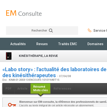
Rechercher
Service C
Rechercher
Actualités
Revues
Traités EMC
Domaines
KINÉSITHÉRAPIE, LA REVUE
«Labo story» : l'actualité des laboratoires d
des kinésithérapeutes
- 07/04/08
Doi : KINA-01-2003-13-ENCOURS-101019-ART15
Résumé
PDF
Article
Références
Mots clés
Bienvenue sur EM-consulte, la référence des professionnels de santé.
L’accès au texte intégral de cet article nécessite un abonnement.