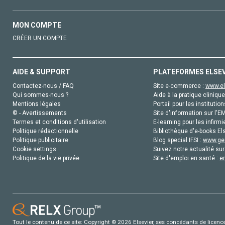
MON COMPTE
CRÉER UN COMPTE
AIDE & SUPPORT
PLATEFORMES ELSE
Contactez-nous / FAQ
Site e-commerce :
www.el
Qui sommes-nous ?
Aide à la pratique clinique
Mentions légales
Portail pour les institution
© - Avertissements
Site d'information sur l'E
Termes et conditions d'utilisation
E-learning pour les infirmi
Politique rédactionnelle
Bibliothèque d'e-books Els
Politique publicitaire
Blog special IFSI :
www.gen
Cookie settings
Suivez notre actualité sur
Politique de la vie privée
Site d'emploi en santé :
e
Tout le contenu de ce site: Copyright © 2026 Elsevier, ses concédants de licence e