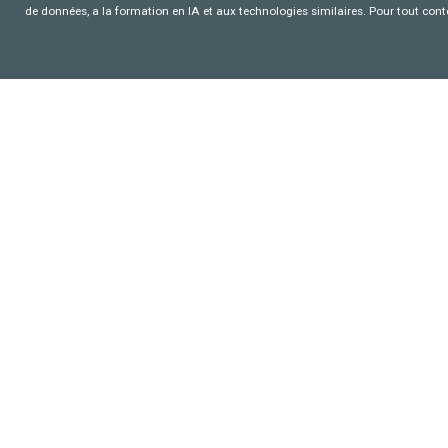
de données, a la formation en IA et aux technologies similaires. Pour tout con