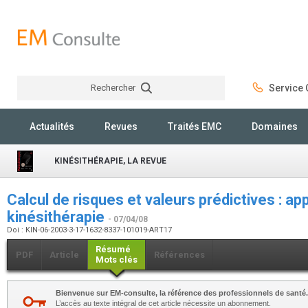
Rechercher
Service C
Rechercher
Actualités
Revues
Traités EMC
Domaines
KINÉSITHÉRAPIE, LA REVUE
Calcul de risques et valeurs prédictives : app
kinésithérapie
- 07/04/08
Doi : KIN-06-2003-3-17-1632-8337-101019-ART17
Résumé
PDF
Article
Références
Mots clés
Bienvenue sur EM-consulte, la référence des professionnels de santé.
L’accès au texte intégral de cet article nécessite un abonnement.