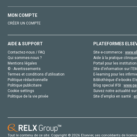
MON COMPTE
CRÉER UN COMPTE
AIDE & SUPPORT
PLATEFORMES ELSE
Contactez-nous / FAQ
Site e-commerce :
www.el
Qui sommes-nous ?
Aide à la pratique clinique
Mentions légales
Portail pour les institution
© - Avertissements
Site d'information sur l'E
Termes et conditions d'utilisation
E-learning pour les infirmi
Politique rédactionnelle
Bibliothèque d'e-books Els
Politique publicitaire
Blog special IFSI :
www.gen
Cookie settings
Suivez notre actualité sur
Politique de la vie privée
Site d'emploi en santé :
e
Tout le contenu de ce site: Copyright © 2026 Elsevier, ses concédants de licence e