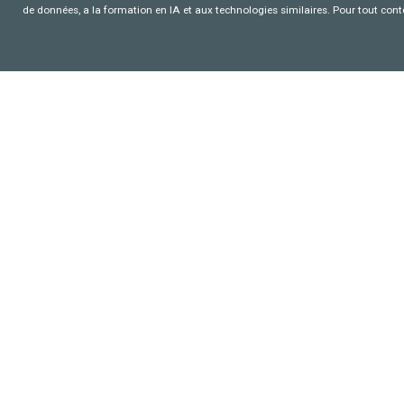
de données, a la formation en IA et aux technologies similaires. Pour tout con