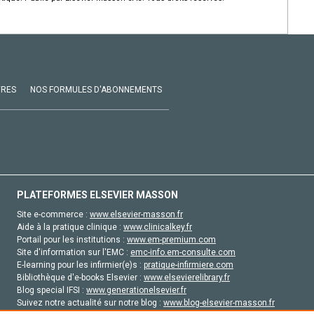
VRES
NOS FORMULES D'ABONNEMENTS
PLATEFORMES ELSEVIER MASSON
Site e-commerce :
www.elsevier-masson.fr
Aide à la pratique clinique :
www.clinicalkey.fr
Portail pour les institutions :
www.em-premium.com
Site d'information sur l'EMC :
emc-info.em-consulte.com
E-learning pour les infirmier(e)s :
pratique-infirmiere.com
Bibliothèque d'e-books Elsevier :
www.elsevierelibrary.fr
Blog special IFSI :
www.generationelsevier.fr
Suivez notre actualité sur notre blog :
www.blog-elsevier-masson.fr