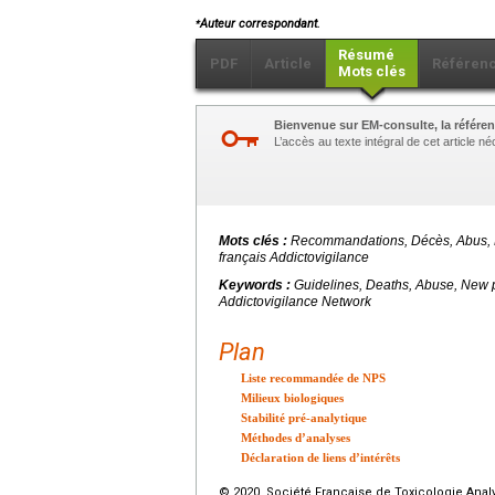
⁎
Auteur correspondant.
Résumé
PDF
Article
Référen
Mots clés
Bienvenue sur EM-consulte, la référen
L’accès au texte intégral de cet article 
Mots clés :
Recommandations, Décès, Abus, N
français Addictovigilance
Keywords :
Guidelines, Deaths, Abuse, New p
Addictovigilance Network
Plan
Liste recommandée de NPS
Milieux biologiques
Stabilité pré-analytique
Méthodes d’analyses
Déclaration de liens d’intérêts
© 2020 Société Française de Toxicologie Analyt