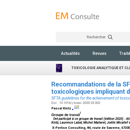
Rechercher
Actualités
Revues
Trait
TOXICOLOGIE ANALYTIQUE ET CL
Recommandations de la SFT
toxicologiques impliquant
SFTA guidelines for the achievement of toxi
Doi : 10.1016/j.toxac.2020.03.002
Pascal Kintz
⁎
1
Groupe de travail
Ont participé à ce groupe de travail (édition 2020) : 
Kintz, Laurence Labat, Michel Mallaret, Joëlle Micallef 
X-Pertise Consulting, 84, route de Saverne, 672