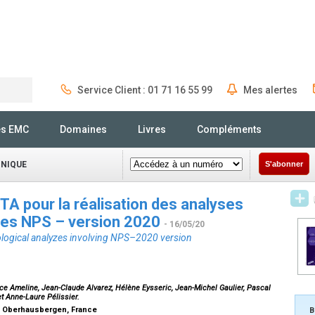
Service Client : 01 71 16 55 99
Mes alertes
Rechercher
és EMC
Domaines
Livres
Compléments
INIQUE
S'abonner
A pour la réalisation des analyses
 des NPS – version 2020
- 16/05/20
cological analyzes involving NPS–2020 version
Alice Ameline, Jean-Claude Alvarez, Hélène Eysseric, Jean-Michel Gaulier, Pascal
et Anne-Laure Pélissier.
05 Oberhausbergen, France
B