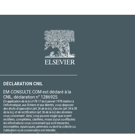
DÉCLARATION CNIL
EM-CONSULTE.COM est déclaré à la
CNIL, déclaration n° 1286925.
En application de la loi nº78-17 du 6 janvier 1978 relative à
l'informatique, aux fichiers et aux libertés, vous disposez
des droits d'opposition (art.26 de la loi), d'accès (art.34 à 38
de la loi), et de rectification (art.36 de la loi) des données
vous concernant. Ainsi, vous pouvez exiger que soient
rectifiées, complétées, clarifiées, mises à jour ou effacées
les informations vous concernant qui sont inexactes,
incomplètes, équivoques, périmées ou dont la collecte ou
l'utilisation ou la conservation est interdite.
Les informations personnelles concernant les visiteurs de