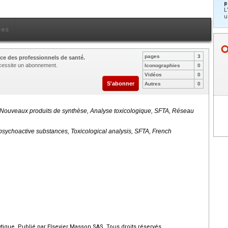
p
L
u
ces
pages
3
ce des professionnels de santé.
nécessite un abonnement.
Iconographies
0
Vidéos
0
S'abonner
Autres
0
ouveaux produits de synthèse, Analyse toxicologique, SFTA, Réseau
sychoactive substances, Toxicological analysis, SFTA, French
ique. Publié par Elsevier Masson SAS. Tous droits réservés.