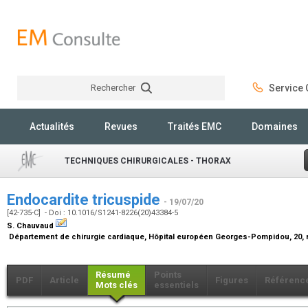
Rechercher
Service C
Rechercher
Actualités
Revues
Traités EMC
Domaines
TECHNIQUES CHIRURGICALES - THORAX
Endocardite tricuspide
- 19/07/20
[42-735-C] - Doi : 10.1016/S1241-8226(20)43384-5
S. Chauvaud
Département de chirurgie cardiaque, Hôpital européen Georges-Pompidou, 20, r
Résumé
Points
PDF
Article
Figures
Référenc
Mots clés
essentiels