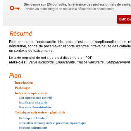
Bienvenue sur EM-consulte, la référence des professionnels de santé.
L’accès au texte intégral de cet article nécessite un abonnement.
EMC D
Résumé
Bien que rare, l'endocardite tricuspide n'est pas exceptionnelle et se r
dénutrition, sonde de pacemaker et porte d'entrée intraveineuse des cathét
un contexte de toxicomanie.
Le texte complet de cet article est disponible en PDF.
Mots-clés :
Valve tricuspide, Endocardite, Plastie valvulaire, Remplacement
Plan
Introduction
Pathologie
Indications opératoires
État septique non contrôlé
Insuffisance tricuspide
Bloc auriculoventriculaire
Techniques opératoires - généralités
[
]
Technique d'Arbulu
Circulation extracorporelle et protection myocardique
Principes chirurgicaux