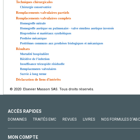
Techniques chirurgicales
Chirurgie conservatrice
Remplacements valvulaires partiels
Remplacements valvulaires complets
Homogreffe mitrale
Homogreffe aortique ou pulmonaire - valve stentless aortique inversée
Bioprothèse et matériaux synthétiques
Prothèse mécanique
Problèmes communs aux prothèses biologiques et mécaniques
Résultats
Mortalité hospitalière
Récidive de l'infection
Insuffisance tricuspide résiduelle
Remplacements valvulaires
Survie à long terme
Déclaration de liens d'intérêts
© 2020 Elsevier Masson SAS. Tous droits réservés.
ACCÈS RAPIDES
DOMAINES
TRAITÉS EMC
REVUES
LIVRES
NOS FORMULES D'AB
MON COMPTE