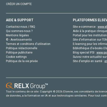
CRÉER UN COMPTE
AIDE & SUPPORT
PLATEFORMES ELSE
Contactez-nous / FAQ
Site e-commerce :
www.el
Qui sommes-nous ?
Aide à la pratique clinique
Mentions légales
Portail pour les institution
© - Avertissements
Site d'information sur l'E
Termes et conditions d'utilisation
E-learning pour les infirmi
Politique rédactionnelle
Bibliothèque d'e-books Els
Politique publicitaire
Blog special IFSI :
www.gen
Cookie settings
Suivez notre actualité sur
Politique de la vie privée
Site d'emploi en santé :
e
Tout le contenu de ce site: Copyright © 2026 Elsevier, ses concédants de licence e
de données, a la formation en IA et aux technologies similaires. Pour tout con