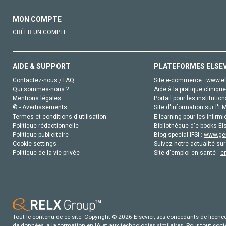
MON COMPTE
CRÉER UN COMPTE
AIDE & SUPPORT
PLATEFORMES ELSE
Contactez-nous / FAQ
Site e-commerce :
www.el
Qui sommes-nous ?
Aide à la pratique clinique
Mentions légales
Portail pour les institution
© - Avertissements
Site d'information sur l'E
Termes et conditions d'utilisation
E-learning pour les infirmi
Politique rédactionnelle
Bibliothèque d'e-books Els
Politique publicitaire
Blog special IFSI :
www.gen
Cookie settings
Suivez notre actualité sur
Politique de la vie privée
Site d'emploi en santé :
e
Tout le contenu de ce site: Copyright © 2026 Elsevier, ses concédants de licence e
de données, a la formation en IA et aux technologies similaires. Pour tout con