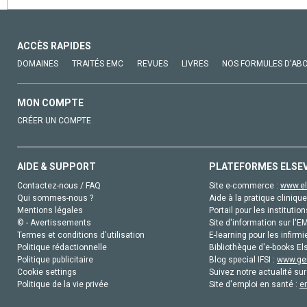
ACCÈS RAPIDES
DOMAINES
TRAITÉS EMC
REVUES
LIVRES
NOS FORMULES D'AB
MON COMPTE
CRÉER UN COMPTE
AIDE & SUPPORT
PLATEFORMES ELSE
Contactez-nous / FAQ
Site e-commerce :
www.el
Qui sommes-nous ?
Aide à la pratique clinique
Mentions légales
Portail pour les institution
© - Avertissements
Site d'information sur l'E
Termes et conditions d'utilisation
E-learning pour les infirmi
Politique rédactionnelle
Bibliothèque d'e-books Els
Politique publicitaire
Blog special IFSI :
www.gen
Cookie settings
Suivez notre actualité sur
Politique de la vie privée
Site d'emploi en santé :
e