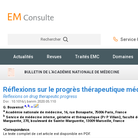
Rechercher
Service C
Rechercher
Actualités
Revues
Traités EMC
Domaines
BULLETIN DE L'ACADÉMIE NATIONALE DE MÉDECINE
Réflexions sur le progrès thérapeutique m
Reflexions on drug therapeutic progress
Doi : 10.1016/j.banm.2020.05.110
a
,
b
,
⁎
G. Bouvenot
a
Académie nationale de médecine, 16, rue Bonaparte, 75006 Paris, France
b
Service de médecine interne, gériatrie et thérapeutique (Pr P Villani), faculté 
Marguerite, 270, boulevard de Sainte-Marguerite, 13009 Marseille, France
⁎
Correspondance.
Le texte complet de cet article est disponible en PDF.