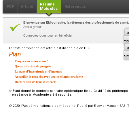
Résumé
PDF
Article
Références
Mots clés
Bienvenue sur EM-consulte, la référence des professionnels de santé.
Article gratuit.
c
Connectez-vous pour en bénéficier!
vo
Le texte complet de cet article est disponible en PDF.
Plan
co
Progrès ou innovation ?
Quantification du progrès
La part d’incertitude et d’inconnu
Accueillir le progrès avec une confiance prudente
Déclaration de liens d’intérêts
☆
Étant donné le contexte sanitaire épidémique lié au Covid-19 du printemps-é
en séance à l’Académie a été reportée.
© 2020 l'Académie nationale de médecine. Publié par Elsevier Masson SAS. To