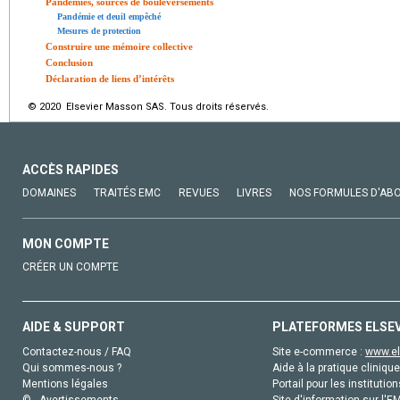
Pandémies, sources de bouleversements
Pandémie et deuil empêché
Mesures de protection
Construire une mémoire collective
Conclusion
Déclaration de liens d’intérêts
© 2020 Elsevier Masson SAS. Tous droits réservés.
ACCÈS RAPIDES
DOMAINES
TRAITÉS EMC
REVUES
LIVRES
NOS FORMULES D'AB
MON COMPTE
CRÉER UN COMPTE
AIDE & SUPPORT
PLATEFORMES ELSE
Contactez-nous / FAQ
Site e-commerce :
www.el
Qui sommes-nous ?
Aide à la pratique clinique
Mentions légales
Portail pour les institution
© - Avertissements
Site d'information sur l'E