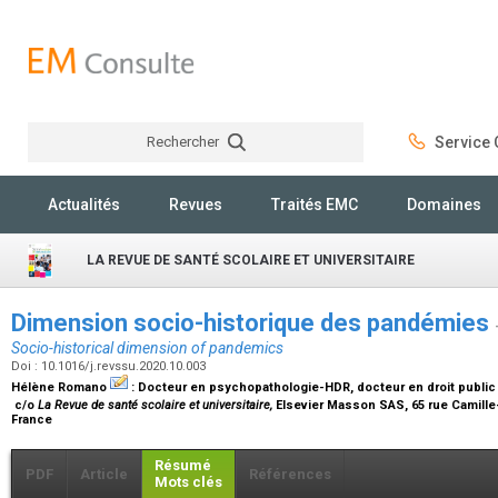
Rechercher
Service C
Rechercher
Actualités
Revues
Traités EMC
Domaines
LA REVUE DE SANTÉ SCOLAIRE ET UNIVERSITAIRE
Dimension socio-historique des pandémies
Socio-historical dimension of pandemics
Doi : 10.1016/j.revssu.2020.10.003
Hélène Romano
:
Docteur en psychopathologie-HDR, docteur en droit public
c/o
La Revue de santé scolaire et universitaire,
Elsevier Masson SAS, 65 rue Camille
France
Résumé
PDF
Article
Références
Mots clés