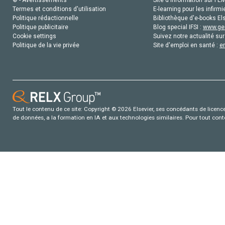
Termes et conditions d'utilisation
E-learning pour les infirmi
Politique rédactionnelle
Bibliothèque d'e-books Els
Politique publicitaire
Blog special IFSI :
www.gen
Cookie settings
Suivez notre actualité sur
Politique de la vie privée
Site d'emploi en santé :
e
Tout le contenu de ce site: Copyright © 2026 Elsevier, ses concédants de licence e
de données, a la formation en IA et aux technologies similaires. Pour tout con