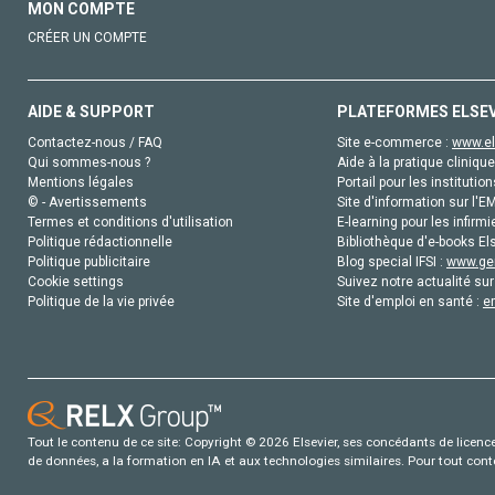
MON COMPTE
CRÉER UN COMPTE
AIDE & SUPPORT
PLATEFORMES ELSE
Contactez-nous / FAQ
Site e-commerce :
www.el
Qui sommes-nous ?
Aide à la pratique clinique
Mentions légales
Portail pour les institution
© - Avertissements
Site d'information sur l'E
Termes et conditions d'utilisation
E-learning pour les infirmi
Politique rédactionnelle
Bibliothèque d'e-books Els
Politique publicitaire
Blog special IFSI :
www.gen
Cookie settings
Suivez notre actualité sur
Politique de la vie privée
Site d'emploi en santé :
e
Tout le contenu de ce site: Copyright © 2026 Elsevier, ses concédants de licence e
de données, a la formation en IA et aux technologies similaires. Pour tout con