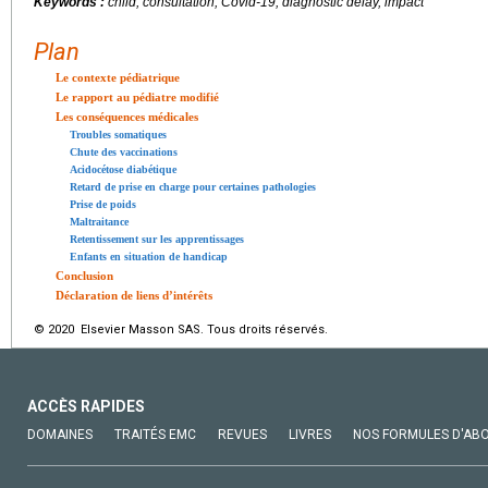
Keywords :
child, consultation, Covid-19, diagnostic delay, impact
Plan
Le contexte pédiatrique
Le rapport au pédiatre modifié
Les conséquences médicales
Troubles somatiques
Chute des vaccinations
Acidocétose diabétique
Retard de prise en charge pour certaines pathologies
Prise de poids
Maltraitance
Retentissement sur les apprentissages
Enfants en situation de handicap
Conclusion
Déclaration de liens d’intérêts
© 2020 Elsevier Masson SAS. Tous droits réservés.
ACCÈS RAPIDES
DOMAINES
TRAITÉS EMC
REVUES
LIVRES
NOS FORMULES D'AB