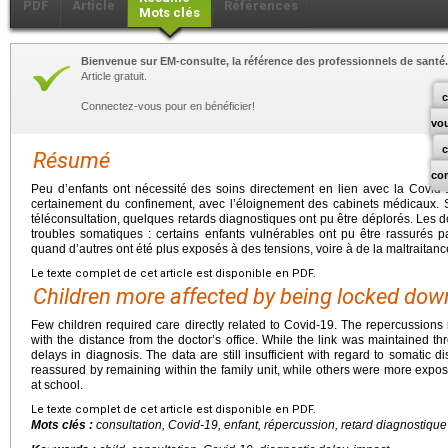
PDF
Article
Références
Mots clés
Bienvenue sur EM-consulte, la référence des professionnels de santé.
Article gratuit.
c
Connectez-vous pour en bénéficier!
vo
Résumé
co
Peu d’enfants ont nécessité des soins directement en lien avec la Covid-
certainement du confinement, avec l’éloignement des cabinets médicaux. S
téléconsultation, quelques retards diagnostiques ont pu être déplorés. Les d
troubles somatiques : certains enfants vulnérables ont pu être rassurés pa
quand d’autres ont été plus exposés à des tensions, voire à de la maltraitance
Le texte complet de cet article est disponible en PDF.
Children more affected by being locked dow
Few children required care directly related to Covid-19. The repercussions
with the distance from the doctor’s office. While the link was maintained t
delays in diagnosis. The data are still insufficient with regard to somatic 
reassured by remaining within the family unit, while others were more expose
at school.
Le texte complet de cet article est disponible en PDF.
Mots clés :
consultation, Covid-19, enfant, répercussion, retard diagnostique