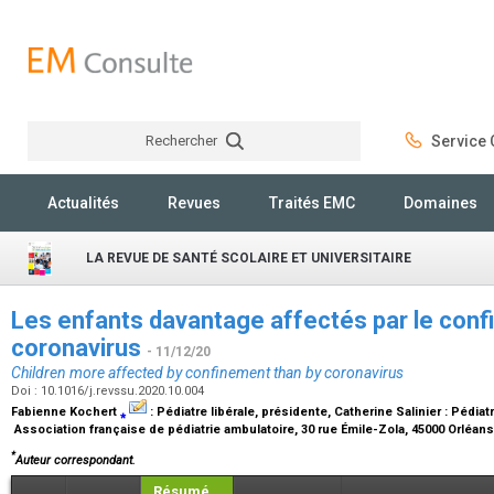
Rechercher
Service C
Rechercher
Actualités
Revues
Traités EMC
Domaines
LA REVUE DE SANTÉ SCOLAIRE ET UNIVERSITAIRE
Les enfants davantage affectés par le conf
coronavirus
- 11/12/20
Children more affected by confinement than by coronavirus
Doi : 10.1016/j.revssu.2020.10.004
Fabienne Kochert
⁎
:
Pédiatre libérale, présidente
, Catherine Salinier :
Pédiat
Association française de pédiatrie ambulatoire, 30 rue Émile-Zola, 45000 Orléan
*
Auteur correspondant.
Résumé