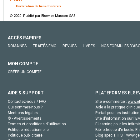
Déclaration de liens d’intérêts
© 2020 Publié par Elsevier Masson SAS.
ACCÈS RAPIDES
DOMAINES
TRAITÉS EMC
REVUES
LIVRES
NOS FORMULES D'AB
MON COMPTE
CRÉER UN COMPTE
AIDE & SUPPORT
PLATEFORMES ELSE
Contactez-nous / FAQ
Site e-commerce :
www.el
Qui sommes-nous ?
Aide à la pratique clinique
Mentions légales
Portail pour les institution
© - Avertissements
Site d'information sur l'E
Termes et conditions d'utilisation
E-learning pour les infirmi
Politique rédactionnelle
Bibliothèque d'e-books Els
Politique publicitaire
Blog special IFSI :
www.gen