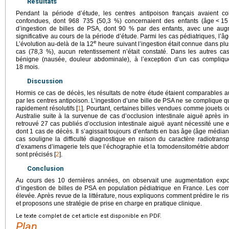
Résultats
Pendant la période d’étude, les centres antipoison français avaient 
confondues, dont 968 735 (50,3 %) concernaient des enfants (âge
<
15
d’ingestion de billes de PSA, dont 90 % par des enfants, avec une augm
significative au cours de la période d’étude. Parmi les cas pédiatriques, l’
e
L’évolution au-delà de la 12
heure suivant l’ingestion était connue dans pl
cas (78,3 %), aucun retentissement n’était constaté. Dans les autres ca
bénigne (nausée, douleur abdominale), à l’exception d’un cas compli
18 mois.
Discussion
Hormis ce cas de décès, les résultats de notre étude étaient comparables aux
par les centres antipoison. L’ingestion d’une bille de PSA ne se complique qu
rapidement résolutifs [
1
]. Pourtant, certaines billes vendues comme jouets 
Australie suite à la survenue de cas d’occlusion intestinale aiguë après in
retrouvé 27 cas publiés d’occlusion intestinale aiguë ayant nécessité une 
dont 1 cas de décès. Il s’agissait toujours d’enfants en bas âge (âge médian
cas souligne la difficulté diagnostique en raison du caractère radiotransp
d’examens d’imagerie tels que l’échographie et la tomodensitométrie abdomi
sont précisés [
2
].
Conclusion
Au cours des 10 dernières années, on observait une augmentation expo
d’ingestion de billes de PSA en population pédiatrique en France. Les comp
élevée. Après revue de la littérature, nous expliquons comment prédire le risq
et proposons une stratégie de prise en charge en pratique clinique.
Le texte complet de cet article est disponible en PDF.
Plan