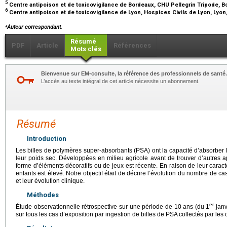
5
Centre antipoison et de toxicovigilance de Bordeaux, CHU Pellegrin Tripode, 
6
Centre antipoison et de toxicovigilance de Lyon, Hospices Civils de Lyon, Lyon
⁎
Auteur correspondant.
Résumé
PDF
Article
Références
Mots clés
Bienvenue sur EM-consulte, la référence des professionnels de santé.
L’accès au texte intégral de cet article nécessite un abonnement.
Résumé
Introduction
Les billes de polymères super-absorbants (PSA) ont la capacité d’absorber l
leur poids sec. Développées en milieu agricole avant de trouver d’autres a
forme d’éléments décoratifs ou de jeux est récente. En raison de leur caractèr
enfants est élevé. Notre objectif était de décrire l’évolution du nombre de c
et leur évolution clinique.
Méthodes
er
Étude observationnelle rétrospective sur une période de 10 ans (du 1
janv
sur tous les cas d’exposition par ingestion de billes de PSA collectés par les