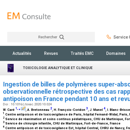
Rechercher
Service C
Rechercher
Actualités
Revues
Traités EMC
Domaines
TOXICOLOGIE ANALYTIQUE ET CLINIQUE
Ingestion de billes de polymères super-abs
observationnelle rétrospective des cas rap
antipoison en France pendant 10 ans et revue
Doi : 10.1016/j.toxac.2020.10.024
1
,
⁎
2
3
4
W. Caré
, A. Bretonneau
, H. François-Coridon
, J. Manel
, I. Blanc-Briss
1
Centre antipoison et de toxicovigilance de Paris, hôpital Fernand-Widal, Paris,
2
Service de réanimation et soins continus pédiatriques, CHU de Martinique, Fo
3
Service de chirurgie infantile, CHU de Martinique, Fort-de-France, France
4
Centre antipoison et de toxicovigilance Est, hôpital Central, CHRU de Nancy, F