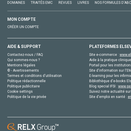
DOMAINES
TRAITÉS EMC
REVUES
LIVRES
NOS FORMULES D'AB
MON COMPTE
CRÉER UN COMPTE
AIDE & SUPPORT
PLATEFORMES ELSE
Contactez-nous / FAQ
Site e-commerce :
www.el
Qui sommes-nous ?
Aide à la pratique clinique
Mentions légales
Portail pour les institution
© - Avertissements
Site d'information sur l'E
Termes et conditions d'utilisation
E-learning pour les infirmi
Politique rédactionnelle
Bibliothèque d'e-books Els
Politique publicitaire
Blog special IFSI :
www.gen
Cookie settings
Suivez notre actualité sur
Politique de la vie privée
Site d'emploi en santé :
e