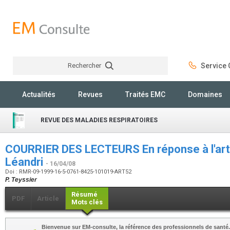
Rechercher
Service C
Rechercher
Actualités
Revues
Traités EMC
Domaines
REVUE DES MALADIES RESPIRATOIRES
COURRIER DES LECTEURS En réponse à l'artic
Léandri
- 16/04/08
Doi : RMR-09-1999-16-5-0761-8425-101019-ART52
P. Teyssier
Résumé
PDF
Article
Mots clés
Bienvenue sur EM-consulte, la référence des professionnels de santé.