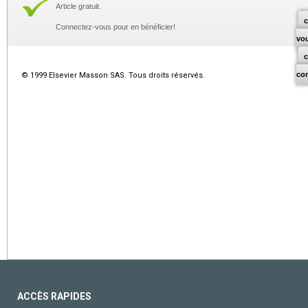
Article gratuit.
c
Connectez-vous pour en bénéficier!
vo
co
© 1999 Elsevier Masson SAS. Tous droits réservés.
ACCÈS RAPIDES