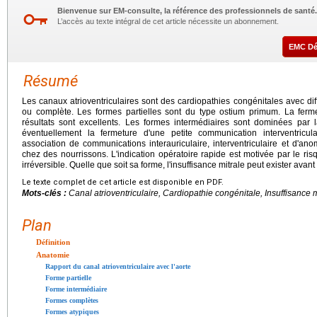
Bienvenue sur EM-consulte, la référence des professionnels de santé.
L’accès au texte intégral de cet article nécessite un abonnement.
EMC D
Résumé
Les canaux atrioventriculaires sont des cardiopathies congénitales avec diff
ou complète. Les formes partielles sont du type ostium primum. La fermet
résultats sont excellents. Les formes intermédiaires sont dominées par l
éventuellement la fermeture d'une petite communication interventricu
association de communications interauriculaire, interventriculaire et d'anom
chez des nourrissons. L'indication opératoire rapide est motivée par le ris
irréversible. Quelle que soit sa forme, l'insuffisance mitrale peut exister avant 
Le texte complet de cet article est disponible en PDF.
Mots-clés :
Canal atrioventriculaire, Cardiopathie congénitale, Insuffisance m
Plan
Définition
Anatomie
Rapport du canal atrioventriculaire avec l'aorte
Forme partielle
Forme intermédiaire
Formes complètes
Formes atypiques