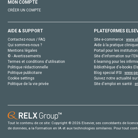
MON COMPTE
CRÉER UN COMPTE
AIDE & SUPPORT
PLATEFORMES ELSE
Contactez-nous / FAQ
Site e-commerce :
www.el
Qui sommes-nous ?
Aide à la pratique clinique
Mentions légales
Portail pour les institution
© - Avertissements
Site d'information sur l'E
Termes et conditions d'utilisation
E-learning pour les infirmi
Politique rédactionnelle
Bibliothèque d'e-books Els
Politique publicitaire
Blog special IFSI :
www.gen
Cookie settings
Suivez notre actualité sur
Politique de la vie privée
Site d'emploi en santé :
e
Tout le contenu de ce site: Copyright © 2026 Elsevier, ses concédants de licence e
de données, a la formation en IA et aux technologies similaires. Pour tout con