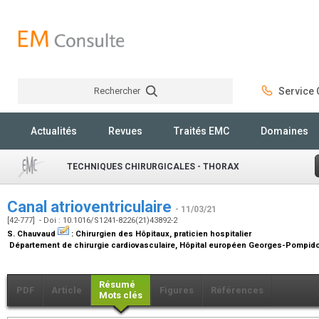
Rechercher
Service C
Rechercher
Actualités
Revues
Traités EMC
Domaines
TECHNIQUES CHIRURGICALES - THORAX
Canal atrioventriculaire
- 11/03/21
[42-777] - Doi : 10.1016/S1241-8226(21)43892-2
S. Chauvaud
:
Chirurgien des Hôpitaux, praticien hospitalier
Département de chirurgie cardiovasculaire, Hôpital européen Georges-Pompidou,
Résumé
PDF
Article
Figures
Références
Mots clés