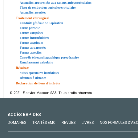
Anomalies apparentées aux canaux atrioventriculaires
Tissu de conduction auriculoventriculaire
Anomalies associées
Traitement chirurgical
Conduite générale de l'opération
Forme partielle
Formes complètes
Formes intermédiaires
Formes atypiques
Formes apparentées
Formes associées
Contrôle échocardiographique peropératoire
Remplacement valvulaire
Résultats
Suites opératoires immédiates
Résultats à distance
Déclaration de liens d'intérêts
© 2021 Elsevier Masson SAS. Tous droits réservés.
ACCÈS RAPIDES
DOMAINES
TRAITÉS EMC
REVUES
LIVRES
NOS FORMULES D'AB