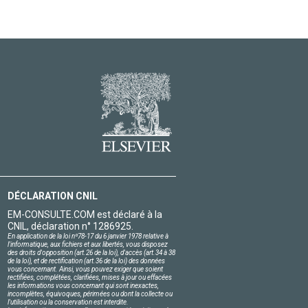
DÉCLARATION CNIL
EM-CONSULTE.COM est déclaré à la
CNIL, déclaration n° 1286925.
En application de la loi nº78-17 du 6 janvier 1978 relative à
l'informatique, aux fichiers et aux libertés, vous disposez
des droits d'opposition (art.26 de la loi), d'accès (art.34 à 38
de la loi), et de rectification (art.36 de la loi) des données
vous concernant. Ainsi, vous pouvez exiger que soient
rectifiées, complétées, clarifiées, mises à jour ou effacées
les informations vous concernant qui sont inexactes,
incomplètes, équivoques, périmées ou dont la collecte ou
l'utilisation ou la conservation est interdite.