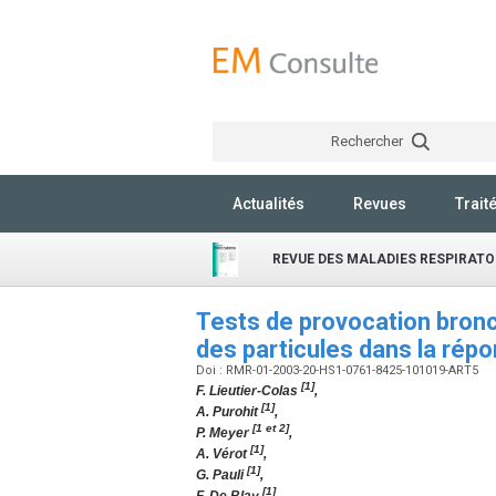
Rechercher
Actualités
Revues
Trait
REVUE DES MALADIES RESPIRATO
Tests de provocation bronch
des particules dans la ré
Doi : RMR-01-2003-20-HS1-0761-8425-101019-ART5
[1]
F. Lieutier-Colas
,
[1]
A. Purohit
,
[1 et 2]
P. Meyer
,
[1]
A. Vérot
,
[1]
G. Pauli
,
[1]