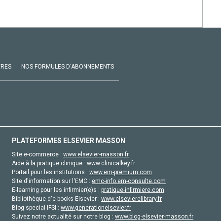
VRES
NOS FORMULES D'ABONNEMENTS
PLATEFORMES ELSEVIER MASSON
Site e-commerce :
www.elsevier-masson.fr
Aide à la pratique clinique :
www.clinicalkey.fr
Portail pour les institutions :
www.em-premium.com
Site d'information sur l'EMC :
emc-info.em-consulte.com
E-learning pour les infirmier(e)s :
pratique-infirmiere.com
Bibliothèque d'e-books Elsevier :
www.elsevierelibrary.fr
Blog special IFSI :
www.generationelsevier.fr
Suivez notre actualité sur notre blog :
www.blog-elsevier-masson.fr