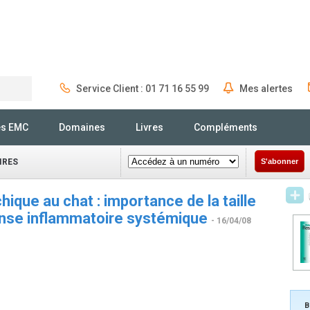
Service Client : 01 71 16 55 99
Mes alertes
Rechercher
és EMC
Domaines
Livres
Compléments
IRES
S'abonner
ique au chat : importance de la taille
ponse inflammatoire systémique
- 16/04/08
B