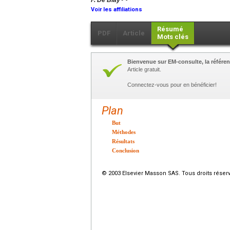
F. De Blay
Voir les affiliations
Résumé
PDF
Article
Mots clés
Bienvenue sur EM-consulte, la référen
Article gratuit.
Connectez-vous pour en bénéficier!
Plan
But
Méthodes
Résultats
Conclusion
© 2003 Elsevier Masson SAS. Tous droits réser