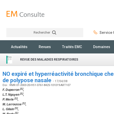
Rechercher
Service C
Rechercher
Actualités
Revues
Traités EMC
Domaines
REVUE DES MALADIES RESPIRATOIRES
NO expiré et hyperréactivité bronchique chez
de polypose nasale
- 17/04/08
Doi : RMR-01-2003-20-HS1-0761-8425-101019-ART107
[1]
F. Duperron
,
[1]
L.T. Nguyen
,
[1]
P. Merle
,
[1]
M. Larrousse
,
[1]
L. Gilain
,
[1]