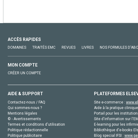
ACCÈS RAPIDES
DOMAINES
TRAITÉS EMC
REVUES
LIVRES
NOS FORMULES D'AB
MON COMPTE
CRÉER UN COMPTE
AIDE & SUPPORT
PLATEFORMES ELSE
Contactez-nous / FAQ
Site e-commerce :
www.el
Qui sommes-nous ?
Aide à la pratique clinique
Mentions légales
Portail pour les institution
© - Avertissements
Site d'information sur l'E
Termes et conditions d'utilisation
E-learning pour les infirmi
Politique rédactionnelle
Bibliothèque d'e-books Els
Politique publicitaire
Blog special IFSI :
www.gen