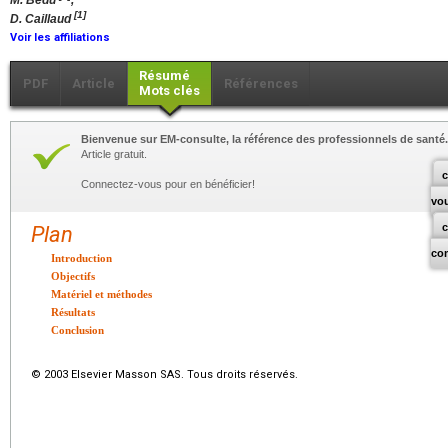
M. Bedu
,
[1]
D. Caillaud
Voir les affiliations
Résumé
PDF
Article
Références
Mots clés
Bienvenue sur EM-consulte, la référence des professionnels de santé.
Article gratuit.
c
Connectez-vous pour en bénéficier!
vo
Plan
co
Introduction
Objectifs
Matériel et méthodes
Résultats
Conclusion
© 2003 Elsevier Masson SAS. Tous droits réservés.