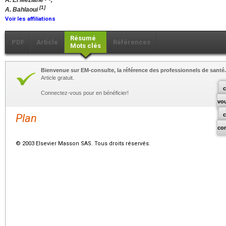
A. El Meziane
,
[1]
A. Bahlaoui
Voir les affiliations
Résumé
PDF
Article
Références
Mots clés
Bienvenue sur EM-consulte, la référence des professionnels de santé.
Article gratuit.
c
Connectez-vous pour en bénéficier!
vo
Plan
co
© 2003 Elsevier Masson SAS. Tous droits réservés.