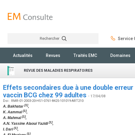
Rechercher
Service C
Rechercher
Actualités
Revues
Traités EMC
Domaines
REVUE DES MALADIES RESPIRATOIRES
Effets secondaires due à une double erreur 
vaccin BCG chez 99 adultes
- 17/04/08
Doi : RMR-01-2003-20-HS1-0761-8425-101019-ART210
[1]
A. Bakhatar
,
[1]
K. Aammal
,
[1]
A. Mahmal
,
[1]
A.N. Yassine Alaoui Yazidi
,
[1]
I. Dari
,
[1]