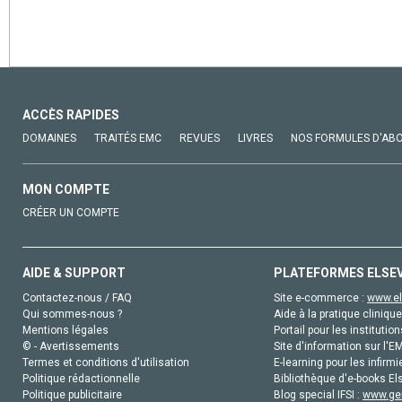
ACCÈS RAPIDES
DOMAINES
TRAITÉS EMC
REVUES
LIVRES
NOS FORMULES D'AB
MON COMPTE
CRÉER UN COMPTE
AIDE & SUPPORT
PLATEFORMES ELSE
Contactez-nous / FAQ
Site e-commerce :
www.el
Qui sommes-nous ?
Aide à la pratique clinique
Mentions légales
Portail pour les institution
© - Avertissements
Site d'information sur l'E
Termes et conditions d'utilisation
E-learning pour les infirmi
Politique rédactionnelle
Bibliothèque d'e-books Els
Politique publicitaire
Blog special IFSI :
www.gen