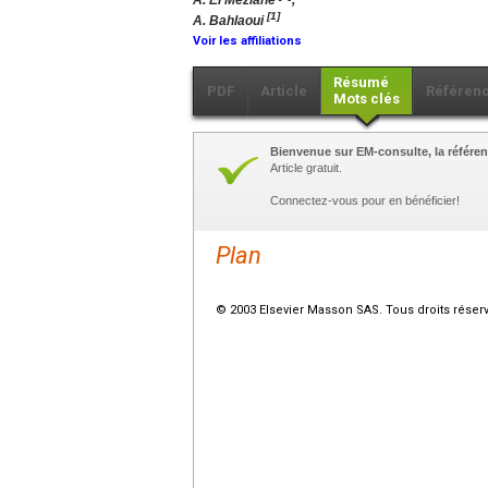
A. El Meziane
,
[1]
A. Bahlaoui
Voir les affiliations
Résumé
PDF
Article
Référen
Mots clés
Bienvenue sur EM-consulte, la référen
Article gratuit.
Connectez-vous pour en bénéficier!
Plan
© 2003 Elsevier Masson SAS. Tous droits réser