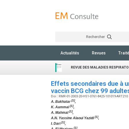
Rechercher
Actualités
Revues
Trait
REVUE DES MALADIES RESPIRATO
Effets secondaires due à u
vaccin BCG chez 99 adult
Doi : RMR-01-2003-20-HS1-0761-8425-101019-ART210
[1]
A. Bakhatar
,
[1]
K. Aammal
,
[1]
A. Mahmal
,
[1]
A.N. Yassine Alaoui Yazidi
,
[1]
I. Dari
,
[1]