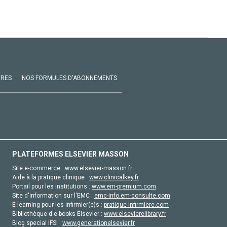
VRES
NOS FORMULES D'ABONNEMENTS
PLATEFORMES ELSEVIER MASSON
Site e-commerce :
www.elsevier-masson.fr
Aide à la pratique clinique :
www.clinicalkey.fr
Portail pour les institutions :
www.em-premium.com
Site d'information sur l'EMC :
emc-info.em-consulte.com
E-learning pour les infirmier(e)s :
pratique-infirmiere.com
Bibliothèque d'e-books Elsevier :
www.elsevierelibrary.fr
Blog special IFSI :
www.generationelsevier.fr