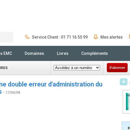
Service Client : 01 71 16 55 99
Mes alertes
Rechercher
és EMC
Domaines
Livres
Compléments
IRES
S'abonner
ne double erreur d'administration du
es
- 17/04/08
B