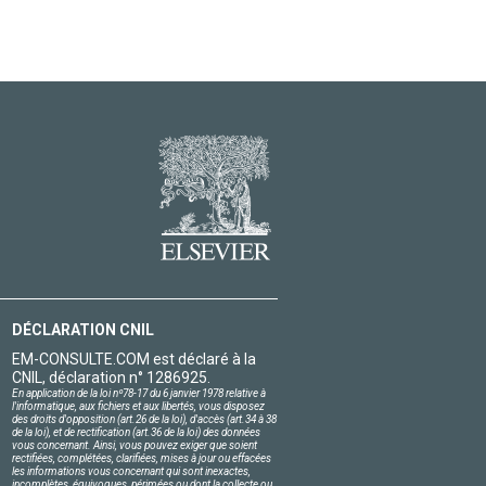
DÉCLARATION CNIL
EM-CONSULTE.COM est déclaré à la
CNIL, déclaration n° 1286925.
En application de la loi nº78-17 du 6 janvier 1978 relative à
l'informatique, aux fichiers et aux libertés, vous disposez
des droits d'opposition (art.26 de la loi), d'accès (art.34 à 38
de la loi), et de rectification (art.36 de la loi) des données
vous concernant. Ainsi, vous pouvez exiger que soient
rectifiées, complétées, clarifiées, mises à jour ou effacées
les informations vous concernant qui sont inexactes,
incomplètes, équivoques, périmées ou dont la collecte ou