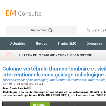
Rechercher
Service C
Rechercher
Actualités
Revues
Traités EMC
Domaines
BULLETIN DE L'ACADÉMIE NATIONALE DE MÉDECINE
Colonne vertébrale thoraco-lombaire et viei
interventionnels sous guidage radiologique
Thoraco-lumbar spine and aging. Interventional treatments under radiolo
Doi : 10.1016/j.banm.2021.02.024
Jean-Denis Laredo
Radiologue, service de Chirurgie orthopédique et traumatologique, Hôpital Laribo
recherches orthopédiques B3OA, UMR CNRS 7052, 2, rue Ambroise Paré, 75010 P
Résumé