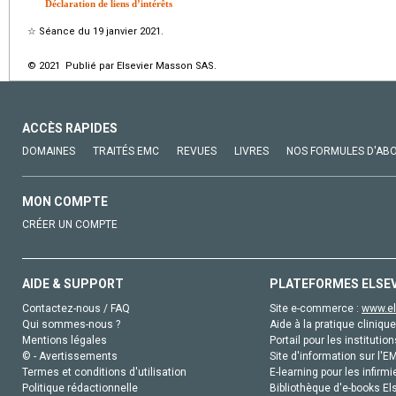
Déclaration de liens d’intérêts
☆
Séance du 19 janvier 2021.
© 2021 Publié par Elsevier Masson SAS.
ACCÈS RAPIDES
DOMAINES
TRAITÉS EMC
REVUES
LIVRES
NOS FORMULES D'AB
MON COMPTE
CRÉER UN COMPTE
AIDE & SUPPORT
PLATEFORMES ELSE
Contactez-nous / FAQ
Site e-commerce :
www.el
Qui sommes-nous ?
Aide à la pratique clinique
Mentions légales
Portail pour les institution
© - Avertissements
Site d'information sur l'E
Termes et conditions d'utilisation
E-learning pour les infirmi
Politique rédactionnelle
Bibliothèque d'e-books Els