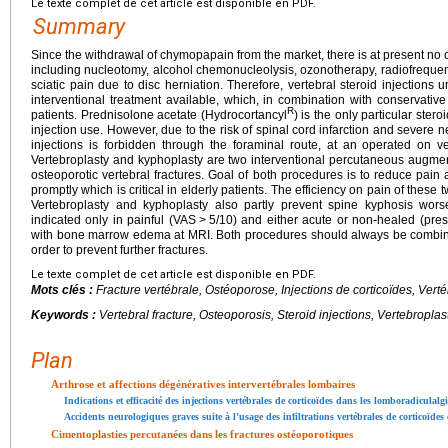
Le texte complet de cet article est disponible en PDF.
Summary
Since the withdrawal of chymopapain from the market, there is at present no 
including nucleotomy, alcohol chemonucleolysis, ozonotherapy, radiofrequenc
sciatic pain due to disc herniation. Therefore, vertebral steroid injections
interventional treatment available, which, in combination with conservat
R
patients. Prednisolone acetate (Hydrocortancyl
) is the only particular ster
injection use. However, due to the risk of spinal cord infarction and severe neu
injections is forbidden through the foraminal route, at an operated on ver
Vertebroplasty and kyphoplasty are two interventional percutaneous augmen
osteoporotic vertebral fractures. Goal of both procedures is to reduce pain
promptly which is critical in elderly patients. The efficiency on pain of these 
Vertebroplasty and kyphoplasty also partly prevent spine kyphosis wor
indicated only in painful (VAS
>
5/10) and either acute or non-healed (prese
with bone marrow edema at MRI. Both procedures should always be combined
order to prevent further fractures.
Le texte complet de cet article est disponible en PDF.
Mots clés :
Fracture vertébrale, Ostéoporose, Injections de corticoïdes, Vert
Keywords :
Vertebral fracture, Osteoporosis, Steroid injections, Vertebropla
Plan
Arthrose et affections dégénératives intervertébrales lombaires
Indications et efficacité des injections vertébrales de corticoïdes dans les lomboradiculal
Accidents neurologiques graves suite à l’usage des infiltrations vertébrales de corticoïdes
Cimentoplasties percutanées dans les fractures ostéoporotiques