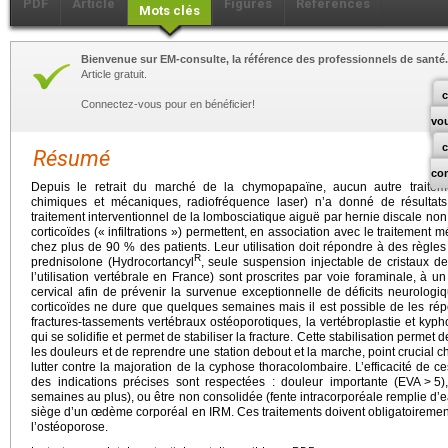
PDF
Article
Figures
Références
Mots clés
Bienvenue sur EM-consulte, la référence des professionnels de santé.
Article gratuit.
c
Connectez-vous pour en bénéficier!
vo
Résumé
co
Depuis le retrait du marché de la chymopapaïne, aucun autre traiteme
chimiques et mécaniques, radiofréquence laser) n’a donné de résultats
traitement interventionnel de la lombosciatique aiguë par hernie discale non d
corticoïdes (« infiltrations ») permettent, en association avec le traitement mé
chez plus de 90 % des patients. Leur utilisation doit répondre à des règles 
R
prednisolone (Hydrocortancyl
, seule suspension injectable de cristaux 
l’utilisation vertébrale en France) sont proscrites par voie foraminale, à u
cervical afin de prévenir la survenue exceptionnelle de déficits neurologiqu
corticoïdes ne dure que quelques semaines mais il est possible de les ré
fractures-tassements vertébraux ostéoporotiques, la vertébroplastie et kypho
qui se solidifie et permet de stabiliser la fracture. Cette stabilisation permet
les douleurs et de reprendre une station debout et la marche, point crucial c
lutter contre la majoration de la cyphose thoracolombaire. L’efficacité de 
des indications précises sont respectées : douleur importante (EVA
>
5)
semaines au plus), ou être non consolidée (fente intracorporéale remplie d’eau
siège d’un œdème corporéal en IRM. Ces traitements doivent obligatoirement
l’ostéoporose.