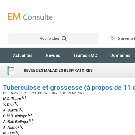
Rechercher
Service C
Rechercher
Actualités
Revues
Traités EMC
Domaines
REVUE DES MALADIES RESPIRATOIRES
Tuberculose et grossesse (à propos de 11 
Doi : RMR-01-2003-20-HS1-0761-8425-101019-ART263
[1]
N.O. Toure
,
[1]
Y. Dia
,
[1]
A. Diatta
,
[1]
C.M.B. Ndiaye
,
[1]
A. Sah Belinga
,
[1]
A. Niang
,
[1]
N. Fall
,