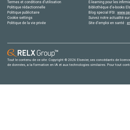
Termes et conditions d'utilisation
E-learning pour les infirmi
Politique rédactionnelle
Bibliothèque d'e-books Els
Politique publicitaire
Blog special IFSI :
www.gen
Cookie settings
Suivez notre actualité sur
Politique de la vie privée
Site d'emploi en santé :
e
Tout le contenu de ce site: Copyright © 2026 Elsevier, ses concédants de licence e
de données, a la formation en IA et aux technologies similaires. Pour tout con