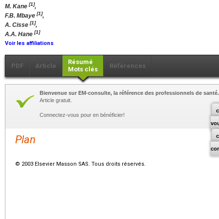
[1]
M. Kane
,
[1]
F.B. Mbaye
,
[1]
A. Cisse
,
[1]
A.A. Hane
Voir les affiliations
Résumé
PDF
Article
Références
Mots clés
Bienvenue sur EM-consulte, la référence des professionnels de santé.
Article gratuit.
c
Connectez-vous pour en bénéficier!
vo
Plan
co
© 2003 Elsevier Masson SAS. Tous droits réservés.