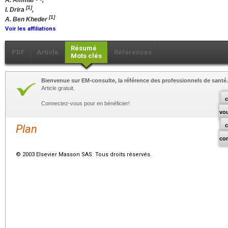
A. Ammar
,
[1]
I. Drira
,
[1]
A. Ben Kheder
Voir les affiliations
Résumé
PDF
Article
Références
Mots clés
Bienvenue sur EM-consulte, la référence des professionnels de santé.
Article gratuit.
c
Connectez-vous pour en bénéficier!
vo
Plan
co
© 2003 Elsevier Masson SAS. Tous droits réservés.