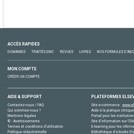
ACCÈS RAPIDES
DOMAINES
TRAITÉS EMC
REVUES
LIVRES
NOS FORMULES D'AB
MON COMPTE
CRÉER UN COMPTE
AIDE & SUPPORT
PLATEFORMES ELSE
Contactez-nous / FAQ
Site e-commerce :
www.el
Qui sommes-nous ?
Aide à la pratique clinique
Mentions légales
Portail pour les institution
© - Avertissements
Site d'information sur l'E
Termes et conditions d'utilisation
E-learning pour les infirmi
Politique rédactionnelle
Bibliothèque d'e-books Els