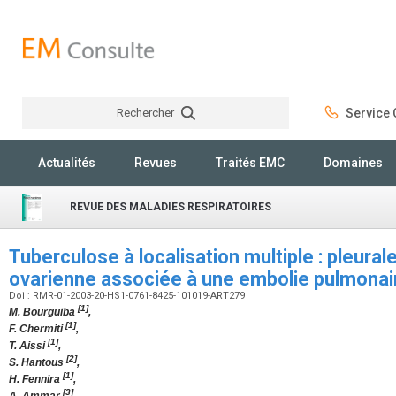
Rechercher
Service C
Rechercher
Actualités
Revues
Traités EMC
Domaines
REVUE DES MALADIES RESPIRATOIRES
Tuberculose à localisation multiple : pleural
ovarienne associée à une embolie pulmona
Doi : RMR-01-2003-20-HS1-0761-8425-101019-ART279
[1]
M. Bourguiba
,
[1]
F. Chermiti
,
[1]
T. Aissi
,
[2]
S. Hantous
,
[1]
H. Fennira
,
[3]