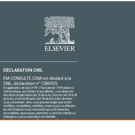
DÉCLARATION CNIL
EM-CONSULTE.COM est déclaré à la
CNIL, déclaration n° 1286925.
En application de la loi nº78-17 du 6 janvier 1978 relative à
l'informatique, aux fichiers et aux libertés, vous disposez
des droits d'opposition (art.26 de la loi), d'accès (art.34 à 38
de la loi), et de rectification (art.36 de la loi) des données
vous concernant. Ainsi, vous pouvez exiger que soient
rectifiées, complétées, clarifiées, mises à jour ou effacées
les informations vous concernant qui sont inexactes,
incomplètes, équivoques, périmées ou dont la collecte ou
l'utilisation ou la conservation est interdite.
Les informations personnelles concernant les visiteurs de
notre site, y compris leur identité, sont confidentielles.
Le responsable du site s'engage sur l'honneur à respecter
les conditions légales de confidentialité applicables en
France et à ne pas divulguer ces informations à des tiers.