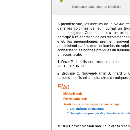
Connectez-vous pour en bénéficier!
A première vue, les lecteurs de la
Revue des
dans les colonnes de leur journal un text
pneumologique. Cependant, et à titre excep
participé à l'élaboration de ces recommandati
effet, les pneumologues prennent souvent
administrent parfois des corticoïdes (le suje
connaissent les bonnes pratiques du traitemen
un accès facile.
1. Orcel P : Insuffisance respiratoire chroniq
2001 ; 18 : 361-3.
2. Brousse C, Nguyen-Plantin S, Friard S, 
patients insuffisants respiratoires chroniques.
Plan
Méthodologie
Physiopathologie
Traitements de l'ostéoporose cortisonique
1) Les différents médicaments
2) Stratégie thérapeutique de prévention et de trai
© 2004 Elsevier Masson SAS. Tous droits réser