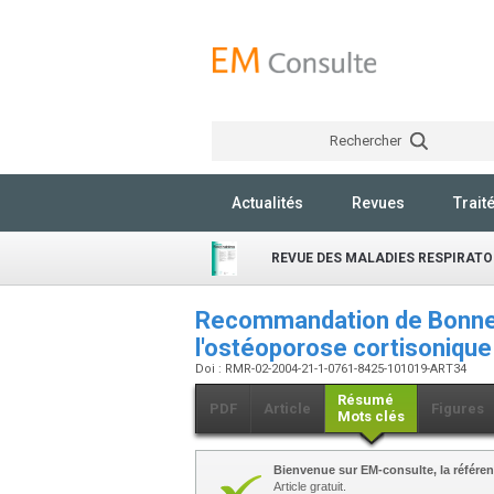
Rechercher
Actualités
Revues
Trait
REVUE DES MALADIES RESPIRATO
Recommandation de Bonne 
l'ostéoporose cortisoniqu
Doi : RMR-02-2004-21-1-0761-8425-101019-ART34
Résumé
PDF
Article
Figures
Mots clés
Bienvenue sur EM-consulte, la référen
Article gratuit.