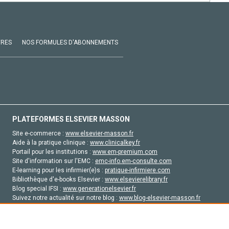
VRES
NOS FORMULES D'ABONNEMENTS
PLATEFORMES ELSEVIER MASSON
Site e-commerce :
www.elsevier-masson.fr
Aide à la pratique clinique :
www.clinicalkey.fr
Portail pour les institutions :
www.em-premium.com
Site d'information sur l'EMC :
emc-info.em-consulte.com
E-learning pour les infirmier(e)s :
pratique-infirmiere.com
Bibliothèque d'e-books Elsevier :
www.elsevierelibrary.fr
Blog special IFSI :
www.generationelsevier.fr
Suivez notre actualité sur notre blog :
www.blog-elsevier-masson.fr
Site d'emploi en santé :
emploisante.com