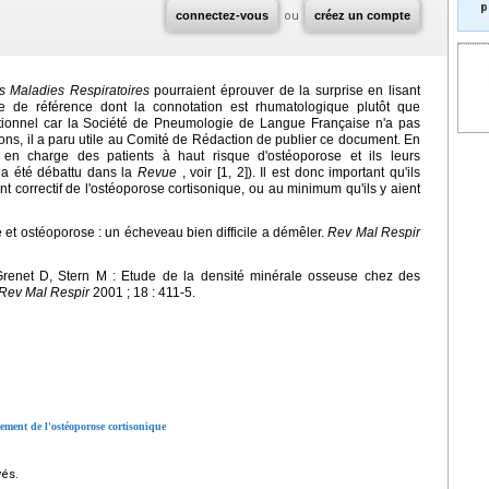
p
connectez-vous
ou
créez un compte
 Maladies Respiratoires
pourraient éprouver de la surprise en lisant
e de référence dont la connotation est rhumatologique plutôt que
tionnel car la Société de Pneumologie de Langue Française n'a pas
ons, il a paru utile au Comité de Rédaction de publier ce document. En
 en charge des patients à haut risque d'ostéoporose et ils leurs
t a été débattu dans la
Revue
, voir [1, 2]). Il est donc important qu'ils
t correctif de l'ostéoporose cortisonique, ou au minimum qu'ils y aient
ue et ostéoporose : un écheveau bien difficile a démêler.
Rev Mal Respir
Grenet D, Stern M : Etude de la densité minérale osseuse chez des
Rev Mal Respir
2001 ; 18 : 411-5.
tement de l'ostéoporose cortisonique
vés.