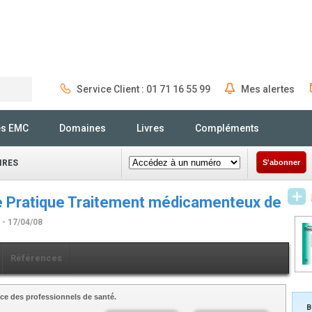
Service Client : 01 71 16 55 99
Mes alertes
Rechercher
és EMC
Domaines
Livres
Compléments
IRES
S'abonner
Pratique Traitement médicamenteux de
e
- 17/04/08
Références
ce des professionnels de santé.
B