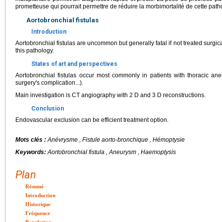
prometteuse qui pourrait permettre de réduire la morbimortalité de cette path
Aortobronchial fistulas
Introduction
Aortobronchial fistulas are uncommon but generally fatal if not treated surgi
this pathology.
States of art and perspectives
Aortobronchial fistulas occur most commonly in patients with thoracic aneu
surgery's complication...).
Main investigation is CT angiography with 2 D and 3 D reconstructions.
Conclusion
Endovascular exclusion can be efficient treatment option.
Mots clés :
Anévrysme , Fistule aorto-bronchique , Hémoptysie
Keywords:
Aortobronchial fistula , Aneurysm , Haemoptysis
Plan
Résumé
Introduction
Historique
Fréquence