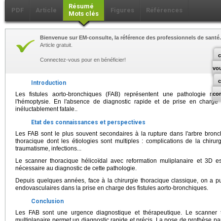
Résumé
PDF
Article
Figures
Références
Mots clés
Bienvenue sur EM-consulte, la référence des professionnels de santé.
Article gratuit.
c
Connectez-vous pour en bénéficier!
vo
Introduction
Les fistules aorto-bronchiques (FAB) représentent une pathologie rare
co
l'hémoptysie. En l'absence de diagnostic rapide et de prise en charge ch
inéluctablement fatale..
Etat des connaissances et perspectives
Les FAB sont le plus souvent secondaires à la rupture dans l'arbre bro
thoracique dont les étiologies sont multiples : complications de la chirur
traumatisme, infections...
Le scanner thoracique hélicoïdal avec reformation muliplanaire et 3D e
nécessaire au diagnostic de cette pathologie.
Depuis quelques années, face à la chirurgie thoracique classique, on a p
endovasculaires dans la prise en charge des fistules aorto-bronchiques.
Conclusion
Les FAB sont une urgence diagnostique et thérapeutique. Le scanner t
multiplanaire permet un diagnostic rapide et précis. La pose de prothèse p