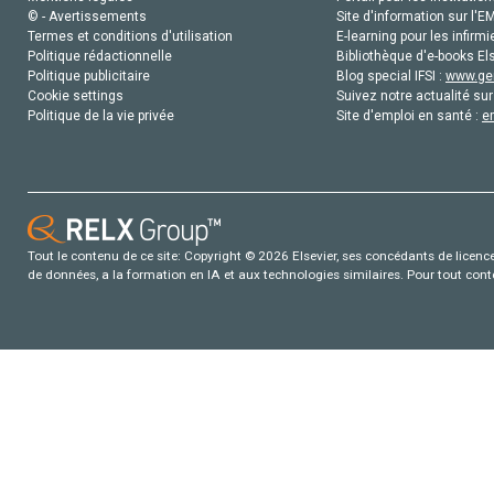
© - Avertissements
Site d'information sur l'E
Termes et conditions d'utilisation
E-learning pour les infirmi
Politique rédactionnelle
Bibliothèque d'e-books Els
Politique publicitaire
Blog special IFSI :
www.gen
Cookie settings
Suivez notre actualité sur
Politique de la vie privée
Site d'emploi en santé :
e
Tout le contenu de ce site: Copyright © 2026 Elsevier, ses concédants de licence e
de données, a la formation en IA et aux technologies similaires. Pour tout con