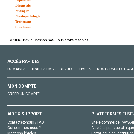
Population
Diagnostic
Étiologies
Physiopathologie
Traitement
Conclusion
© 2004 Elsevier Masson SAS. Tous droits réservés.
ACCÈS RAPIDES
DOMAINES
TRAITÉS EMC
REVUES
LIVRES
NOS FORMULES D'AB
MON COMPTE
CRÉER UN COMPTE
AIDE & SUPPORT
PLATEFORMES ELSE
Contactez-nous / FAQ
Site e-commerce :
www.el
Qui sommes-nous ?
Aide à la pratique clinique
Mentions légales
Portail pour les institution