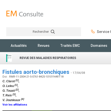
Rechercher
Service C
Rechercher
Actualités
Revues
Traités EMC
Domaines
REVUE DES MALADIES RESPIRATOIRES
Fistules aorto-bronchiques
- 17/04/08
Doi : RMR-11-2004-21-5-0761-8425-101019-ART18
[1]
C. Clarot
,
[1]
O. Leleu
,
[2]
G. Touati
,
[3]
T. Reix
,
[4]
V. Jounieaux
Voir les affiliations