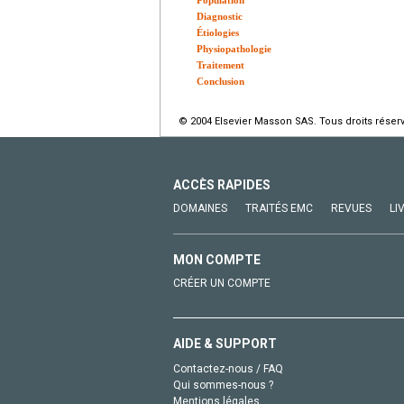
Population
Diagnostic
Étiologies
Physiopathologie
Traitement
Conclusion
© 2004 Elsevier Masson SAS. Tous droits réser
ACCÈS RAPIDES
DOMAINES
TRAITÉS EMC
REVUES
LI
MON COMPTE
CRÉER UN COMPTE
AIDE & SUPPORT
Contactez-nous / FAQ
Qui sommes-nous ?
Mentions légales