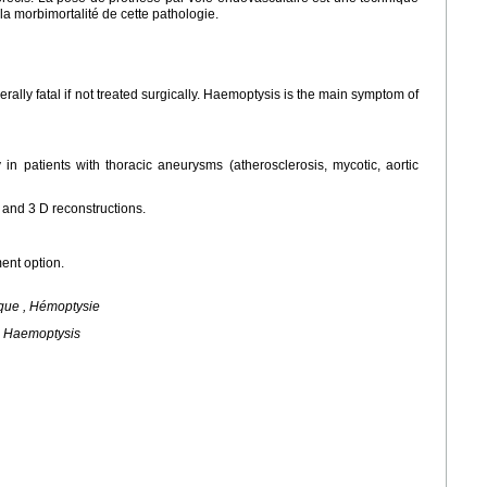
la morbimortalité de cette pathologie.
ally fatal if not treated surgically. Haemoptysis is the main symptom of
in patients with thoracic aneurysms (atherosclerosis, mycotic, aortic
 and 3 D reconstructions.
ent option.
ique , Hémoptysie
 , Haemoptysis