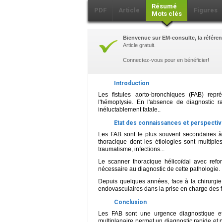
Résumé
PDF
Article
Figures
Mots clés
Bienvenue sur EM-consulte, la référen
Article gratuit.
Connectez-vous pour en bénéficier!
Introduction
Les fistules aorto-bronchiques (FAB) repr
l'hémoptysie. En l'absence de diagnostic ra
inéluctablement fatale..
Etat des connaissances et perspecti
Les FAB sont le plus souvent secondaires à
thoracique dont les étiologies sont multiple
traumatisme, infections...
Le scanner thoracique hélicoïdal avec refo
nécessaire au diagnostic de cette pathologie.
Depuis quelques années, face à la chirurgie
endovasculaires dans la prise en charge des f
Conclusion
Les FAB sont une urgence diagnostique et 
multiplanaire permet un diagnostic rapide et