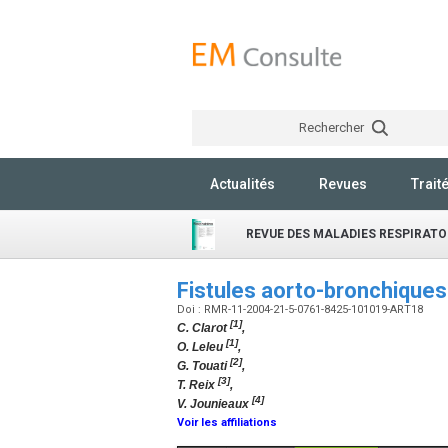
Rechercher
Actualités
Revues
Trait
REVUE DES MALADIES RESPIRATO
Fistules aorto-bronchique
Doi : RMR-11-2004-21-5-0761-8425-101019-ART18
[1]
C. Clarot
,
[1]
O. Leleu
,
[2]
G. Touati
,
[3]
T. Reix
,
[4]
V. Jounieaux
Voir les affiliations