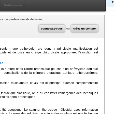
p
Références
ce des professionnels de santé.
connectez-vous
ou
créez un compte
ésentent une pathologie rare dont la principale manifestation est
pide et de prise en charge chirurgicale appropriée, l'évolution est
ves
 la rupture dans l'arbre bronchique gauche d'un anévrysme aortique
s : complications de la chirurgie thoracique aortique, athérosclérose,
rmation muliplanaire et 3D est le principal examen complémentaire
 thoracique classique, on a pu constater l'émergence des techniques
istules aorto-bronchiques.
thérapeutique. Le scanner thoracique hélicoïdal avec reformation
 précis. La pose de prothèse par voie endovasculaire est une technique