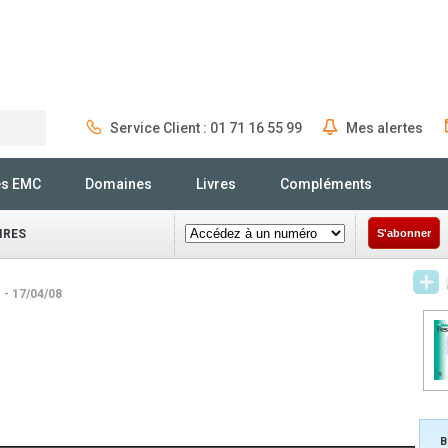
Service Client : 01 71 16 55 99
Mes alertes
Rechercher
és EMC
Domaines
Livres
Compléments
IRES
S'abonner
s
- 17/04/08
B