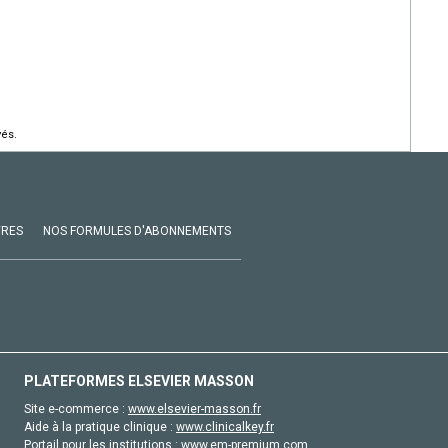
vés.
VRES
NOS FORMULES D'ABONNEMENTS
PLATEFORMES ELSEVIER MASSON
Site e-commerce :
www.elsevier-masson.fr
Aide à la pratique clinique :
www.clinicalkey.fr
Portail pour les institutions :
www.em-premium.com