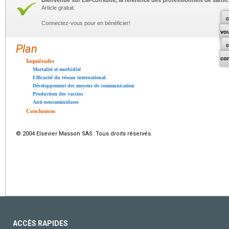
Bienvenue sur EM-consulte, la référence des professionnels de santé.
Article gratuit.
c
Connectez-vous pour en bénéficier!
vo
Plan
co
Inquiétudes
Mortalité et morbidité
Efficacité du réseau international
Développement des moyens de communication
Production des vaccins
Anti-neuraminidases
Conclusions
© 2004 Elsevier Masson SAS. Tous droits réservés.
ACCÈS RAPIDES