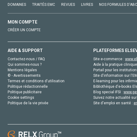
DOMAINES
TRAITÉS EMC
REVUES
LIVRES
NOS FORMULES D'AB
MON COMPTE
CRÉER UN COMPTE
AIDE & SUPPORT
PLATEFORMES ELSE
Contactez-nous / FAQ
Site e-commerce :
www.el
Qui sommes-nous ?
Aide à la pratique clinique
Mentions légales
Portail pour les institution
© - Avertissements
Site d'information sur l'E
Termes et conditions d'utilisation
E-learning pour les infirmi
Politique rédactionnelle
Bibliothèque d'e-books Els
Politique publicitaire
Blog special IFSI :
www.gen
Cookie settings
Suivez notre actualité sur
Politique de la vie privée
Site d'emploi en santé :
e