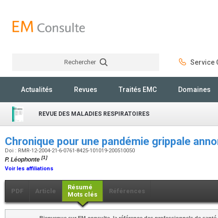
Rechercher
Service C
Rechercher
Actualités
Revues
Traités EMC
Domaines
REVUE DES MALADIES RESPIRATOIRES
Chronique pour une pandémie grippale ann
Doi : RMR-12-2004-21-6-0761-8425-101019-200510050
[1]
P. Léophonte
Voir les affiliations
Résumé
PDF
Article
Références
Mots clés