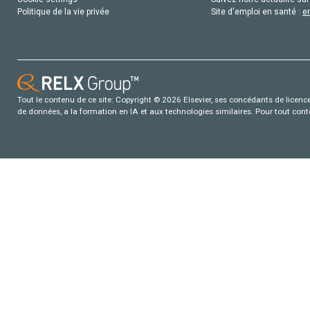
Politique de la vie privée
Site d'emploi en santé :
e
Tout le contenu de ce site: Copyright © 2026 Elsevier, ses concédants de licence e
de données, a la formation en IA et aux technologies similaires. Pour tout con