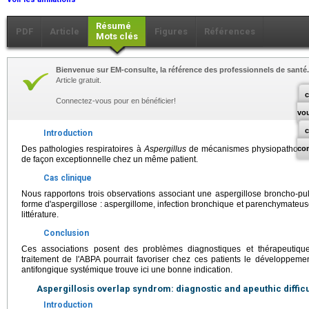
Résumé
PDF
Article
Figures
Références
Mots clés
Bienvenue sur EM-consulte, la référence des professionnels de santé.
Article gratuit.
c
Connectez-vous pour en bénéficier!
vo
Introduction
Des pathologies respiratoires à
Aspergillus
de mécanismes physiopathologiq
co
de façon exceptionnelle chez un même patient.
Cas clinique
Nous rapportons trois observations associant une aspergillose broncho-pu
forme d'aspergillose : aspergillome, infection bronchique et parenchymateu
littérature.
Conclusion
Ces associations posent des problèmes diagnostiques et thérapeutiques
traitement de l'ABPA pourrait favoriser chez ces patients le développemen
antifongique systémique trouve ici une bonne indication.
Aspergillosis overlap syndrom: diagnostic and apeuthic difficu
Introduction