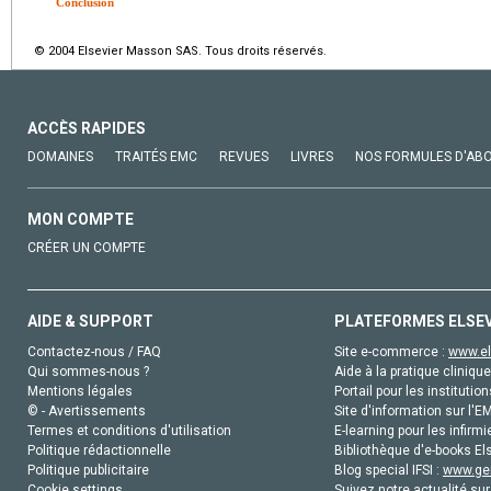
Conclusion
© 2004 Elsevier Masson SAS. Tous droits réservés.
ACCÈS RAPIDES
DOMAINES
TRAITÉS EMC
REVUES
LIVRES
NOS FORMULES D'AB
MON COMPTE
CRÉER UN COMPTE
AIDE & SUPPORT
PLATEFORMES ELSE
Contactez-nous / FAQ
Site e-commerce :
www.el
Qui sommes-nous ?
Aide à la pratique clinique
Mentions légales
Portail pour les institution
© - Avertissements
Site d'information sur l'E
Termes et conditions d'utilisation
E-learning pour les infirmi
Politique rédactionnelle
Bibliothèque d'e-books Els
Politique publicitaire
Blog special IFSI :
www.gen
Cookie settings
Suivez notre actualité sur