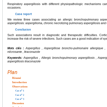
Respiratory aspergillosis with different physiopathologic mechanisms ca
occasions.
Case report
We review three cases associating an allergic bronchopulmonary asper
aspergillosis: aspergilloma, chronic necrotizing pulmonary aspergillosis and w
Conclusion
Such associations result in diagnostic and therapeutic difficulties. Cor
increase the risk of severe infections. Such cases are a good indication of sy
Mots clés :
Aspergillus
, Aspergillose broncho-pulmonaire allergique , 
nécrosante , Itraconazole
Keywords:
Aspergillus
, Allergic bronchopulmonary aspergillosis , Asperg
aspergillosis itraconazole
Plan
Résumé
Introduction
Observations
o
Cas n
1
o
Cas n
2
o
Cas n
3
Discussion