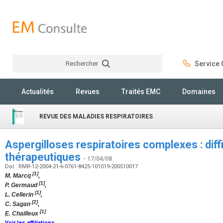
Rechercher
Service C
Rechercher
Actualités
Revues
Traités EMC
Domaines
REVUE DES MALADIES RESPIRATOIRES
Aspergilloses respiratoires complexes : diff
thérapeutiques
- 17/04/08
Doi : RMR-12-2004-21-6-0761-8425-101019-200510017
[1]
M. Marcq
,
[1]
P. Germaud
,
[1]
L. Cellerin
,
[2]
C. Sagan
,
[1]
E. Chailleux
Voir les affiliations