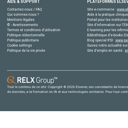
AIDE & SUPPORT
PLATEFORMES ELSE
Contactez-nous / FAQ
Site e-commerce :
www.el
Qui sommes-nous ?
Aide à la pratique clinique
Mentions légales
Portail pour les institution
© - Avertissements
Site d'information sur l'E
Termes et conditions d'utilisation
E-learning pour les infirmi
Politique rédactionnelle
Bibliothèque d'e-books Els
Politique publicitaire
Blog special IFSI :
www.gen
Cookie settings
Suivez notre actualité sur
Politique de la vie privée
Site d'emploi en santé :
e
Tout le contenu de ce site: Copyright © 2026 Elsevier, ses concédants de licence e
de données, a la formation en IA et aux technologies similaires. Pour tout con