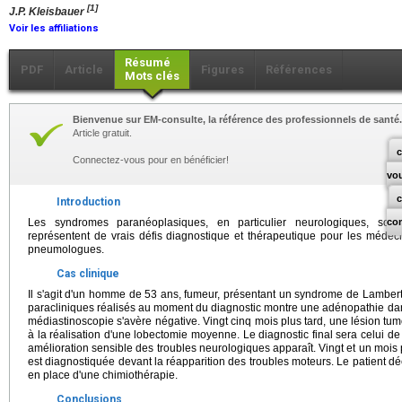
[1]
J.P. Kleisbauer
Voir les affiliations
Résumé
PDF
Article
Figures
Références
Mots clés
Bienvenue sur EM-consulte, la référence des professionnels de santé.
Article gratuit.
c
Connectez-vous pour en bénéficier!
vo
Introduction
Les syndromes paranéoplasiques, en particulier neurologiques, sou
co
représentent de vrais défis diagnostique et thérapeutique pour les médeci
pneumologues.
Cas clinique
Il s'agit d'un homme de 53 ans, fumeur, présentant un syndrome de Lambe
paracliniques réalisés au moment du diagnostic montre une adénopathie dans
médiastinoscopie s'avère négative. Vingt cinq mois plus tard, une lésion t
à la réalisation d'une lobectomie moyenne. Le diagnostic final sera celu
amélioration sensible des troubles neurologiques apparaît. Vingt et un mois 
est diagnostiquée devant la réapparition des troubles moteurs. Le patient d
en place d'une chimiothérapie.
Conclusions