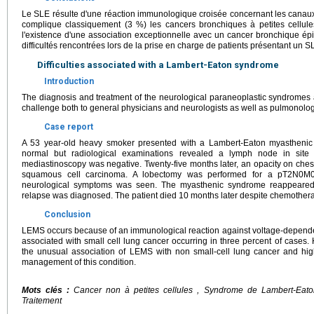
Le SLE résulte d'une réaction immunologique croisée concernant les canau
complique classiquement (3 %) les cancers bronchiques à petites cellul
l'existence d'une association exceptionnelle avec un cancer bronchique épi
difficultés rencontrées lors de la prise en charge de patients présentant un S
Difficulties associated with a Lambert-Eaton syndrome
Introduction
The diagnosis and treatment of the neurological paraneoplastic syndromes
challenge both to general physicians and neurologists as well as pulmonolog
Case report
A 53 year-old heavy smoker presented with a Lambert-Eaton myasthen
normal but radiological examinations revealed a lymph node in site 
mediastinoscopy was negative. Twenty-five months later, an opacity on ches
squamous cell carcinoma. A lobectomy was performed for a pT2N0M0 l
neurological symptoms was seen. The myasthenic syndrome reappeared 
relapse was diagnosed. The patient died 10 months later despite chemother
Conclusion
LEMS occurs because of an immunological reaction against voltage-depende
associated with small cell lung cancer occurring in three percent of cases
the unusual association of LEMS with non small-cell lung cancer and highli
management of this condition.
Mots clés :
Cancer non à petites cellules , Syndrome de Lambert-Eato
Traitement