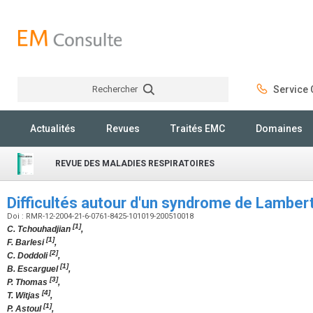
Rechercher
Service C
Rechercher
Actualités
Revues
Traités EMC
Domaines
REVUE DES MALADIES RESPIRATOIRES
Difficultés autour d'un syndrome de Lamber
Doi : RMR-12-2004-21-6-0761-8425-101019-200510018
[1]
C. Tchouhadjian
,
[1]
F. Barlesi
,
[2]
C. Doddoli
,
[1]
B. Escarguel
,
[3]
P. Thomas
,
[4]
T. Witjas
,
[1]
P. Astoul
,