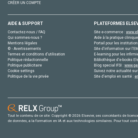
CRÉER UN COMPTE
AIDE & SUPPORT
PLATEFORMES ELSE
Contactez-nous / FAQ
Site e-commerce :
www.el
Qui sommes-nous ?
Aide à la pratique clinique
Mentions légales
Portail pour les institution
© - Avertissements
Site d'information sur l'E
Termes et conditions d'utilisation
E-learning pour les infirmi
Politique rédactionnelle
Bibliothèque d'e-books Els
Politique publicitaire
Blog special IFSI :
www.gen
Cookie settings
Suivez notre actualité sur
Politique de la vie privée
Site d'emploi en santé :
e
Tout le contenu de ce site: Copyright © 2026 Elsevier, ses concédants de licence e
de données, a la formation en IA et aux technologies similaires. Pour tout con