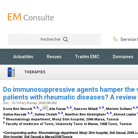
Rechercher
Service C
Rechercher
Actualités
Revues
Traités EMC
Domaines
THERAPIES
Do immunosuppressive agents hamper the v
patients with rheumatic diseases? A review 
Doi : 10.1016/j.therap.2020.08.002
a
,
b
,
a
,
b
a
,
b
a
,
b
Dorra Ben Nessib
⁎
, Alia Fazaa
, Sawsen Miladi
, Meriem Sellami
a
,
b
a
,
b
a
,
b
Salma Kassab
, Salma Chekili
, Kawther Ben Abdelghani
, Ahmed Laatar
a
Rheumatology department, Monji Slim hospital, 2046 Marsa, Tunisia
b
Faculty of medicine of Tunis, University Tunis el Manar, 1068 Tunis, Tunisia
⁎
Corresponding author. Rheumatology department, Monji Slim hospital, Sidi Daoud, 2046 
Slim hospital, Sidi DaoudLa Marsa2046Tunisia