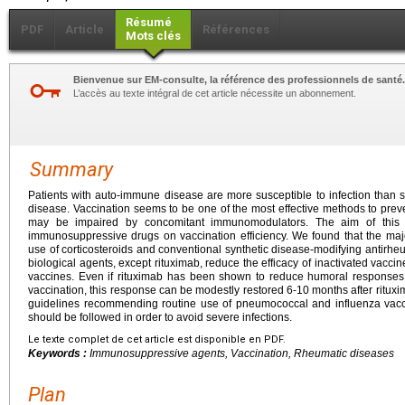
Résumé
PDF
Article
Références
Mots clés
Bienvenue sur EM-consulte, la référence des professionnels de santé.
L’accès au texte intégral de cet article nécessite un abonnement.
Summary
Patients with auto-immune disease are more susceptible to infection than 
disease. Vaccination seems to be one of the most effective methods to preven
may be impaired by concomitant immunomodulators. The aim of this r
immunosuppressive drugs on vaccination efficiency. We found that the major
use of corticosteroids and conventional synthetic disease-modifying antirh
biological agents, except rituximab, reduce the efficacy of inactivated vac
vaccines. Even if rituximab has been shown to reduce humoral responses
vaccination, this response can be modestly restored 6-10 months after rituxi
guidelines recommending routine use of pneumococcal and influenza vac
should be followed in order to avoid severe infections.
Le texte complet de cet article est disponible en PDF.
Keywords :
Immunosuppressive agents, Vaccination, Rheumatic diseases
Plan