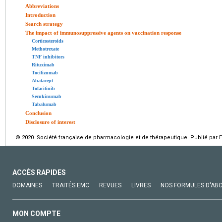
Abbreviations
Introduction
Search strategy
The impact of immunosuppressive agents on vaccination response
Corticosteroids
Methotrexate
TNF inhibitors
Rituximab
Tocilizumab
Abatacept
Tofacitinib
Secukinumab
Tabalumab
Conclusion
Disclosure of interest
© 2020 Société française de pharmacologie et de thérapeutique. Publié par E
ACCÈS RAPIDES
DOMAINES
TRAITÉS EMC
REVUES
LIVRES
NOS FORMULES D'AB
MON COMPTE