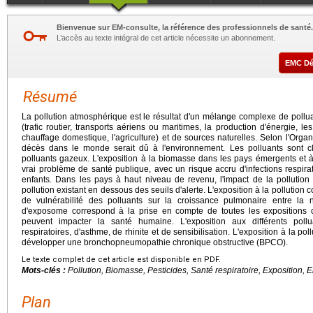
Bienvenue sur EM-consulte, la référence des professionnels de santé.
L’accès au texte intégral de cet article nécessite un abonnement.
EMC D
Résumé
La pollution atmosphérique est le résultat d'un mélange complexe de poll
(trafic routier, transports aériens ou maritimes, la production d'énergie, les
chauffage domestique, l'agriculture) et de sources naturelles. Selon l'Org
décès dans le monde serait dû à l'environnement. Les polluants sont cl
polluants gazeux. L'exposition à la biomasse dans les pays émergents et 
vrai problème de santé publique, avec un risque accru d'infections respira
enfants. Dans les pays à haut niveau de revenu, l'impact de la polluti
pollution existant en dessous des seuils d'alerte. L'exposition à la pollution 
de vulnérabilité des polluants sur la croissance pulmonaire entre la 
d'exposome correspond à la prise en compte de toutes les expositions 
peuvent impacter la santé humaine. L'exposition aux différents pollu
respiratoires, d'asthme, de rhinite et de sensibilisation. L'exposition à la po
développer une bronchopneumopathie chronique obstructive (BPCO).
Le texte complet de cet article est disponible en PDF.
Mots-clés :
Pollution, Biomasse, Pesticides, Santé respiratoire, Exposition,
Plan