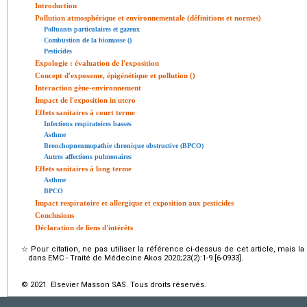
Introduction
Pollution atmosphérique et environnementale (définitions et normes)
Polluants particulaires et gazeux
Combustion de la biomasse ()
Pesticides
Expologie : évaluation de l'exposition
Concept d'exposome, épigénétique et pollution ()
Interaction gène-environnement
Impact de l'exposition in utero
Effets sanitaires à court terme
Infections respiratoires basses
Asthme
Bronchopneumopathie chronique obstructive (BPCO)
Autres affections pulmonaires
Effets sanitaires à long terme
Asthme
BPCO
Impact respiratoire et allergique et exposition aux pesticides
Conclusions
Déclaration de liens d'intérêts
☆
Pour citation, ne pas utiliser la référence ci-dessus de cet article, mais l
dans EMC - Traité de Médecine Akos 2020;23(2):1-9 [6-0933].
© 2021 Elsevier Masson SAS. Tous droits réservés.