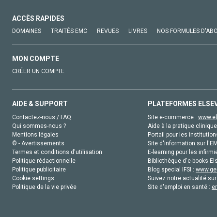
ACCÈS RAPIDES
DOMAINES
TRAITÉS EMC
REVUES
LIVRES
NOS FORMULES D'AB
MON COMPTE
CRÉER UN COMPTE
AIDE & SUPPORT
PLATEFORMES ELSE
Contactez-nous / FAQ
Site e-commerce :
www.el
Qui sommes-nous ?
Aide à la pratique clinique
Mentions légales
Portail pour les institution
© - Avertissements
Site d'information sur l'E
Termes et conditions d'utilisation
E-learning pour les infirmi
Politique rédactionnelle
Bibliothèque d'e-books Els
Politique publicitaire
Blog special IFSI :
www.gen
Cookie settings
Suivez notre actualité sur
Politique de la vie privée
Site d'emploi en santé :
e