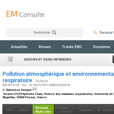
Rechercher
Service C
Rechercher
Actualités
Revues
Traités EMC
Domaines
SAVOIRS ET SOINS INFIRMIERS
Pollution atmosphérique et environnemental
respiratoire
- 02/06/21
[60-781-B-10] - Doi : 10.1016/S1877-7848(21)45237-8
C. Raherison Semjen
Inserm U1219 EpiCene Team, Service des maladies respiratoires, Université d
Magellan, 33604 Pessac, France
Résumé
Points
PDF
Article
Figures
Testez
Mots clés
essentiels