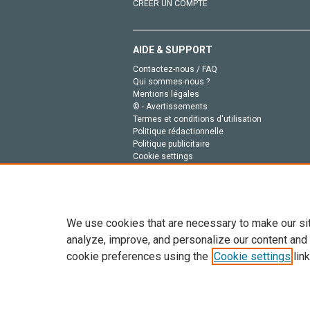
CRÉER UN COMPTE
AIDE & SUPPORT
Contactez-nous / FAQ
Qui sommes-nous ?
Mentions légales
© - Avertissements
Termes et conditions d'utilisation
Politique rédactionnelle
Politique publicitaire
Cookie settings
Politique de la vie privée
We use cookies that are necessary to make our si
analyze, improve, and personalize our content and
cookie preferences using the
Cookie settings
link
Tout le contenu de ce site: Copyright © 2026 Else
de données, a la formation en IA et aux technol