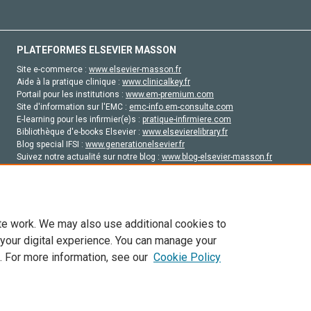
PLATEFORMES ELSEVIER MASSON
Site e-commerce :
www.elsevier-masson.fr
Aide à la pratique clinique :
www.clinicalkey.fr
Portail pour les institutions :
www.em-premium.com
Site d'information sur l'EMC :
emc-info.em-consulte.com
E-learning pour les infirmier(e)s :
pratique-infirmiere.com
Bibliothèque d'e-books Elsevier :
www.elsevierelibrary.fr
Blog special IFSI :
www.generationelsevier.fr
Suivez notre actualité sur notre blog :
www.blog-elsevier-masson.fr
Site d'emploi en santé :
emploisante.com
te work. We may also use additional cookies to
 your digital experience. You can manage your
. For more information, see our
Cookie Policy
vier, ses concédants de licence et ses contributeurs. Tout les droits sont réservés, y 
ogies similaires. Pour tout contenu en libre accès, les conditions de licence Creati