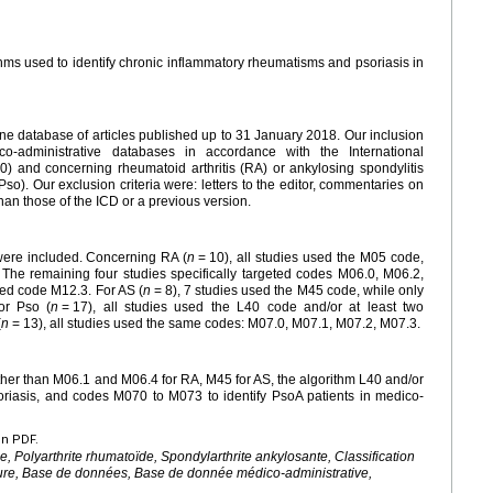
hms used to identify chronic inflammatory rheumatisms and psoriasis in
ne database of articles published up to 31 January 2018. Our inclusion
ico-administrative databases in accordance with the International
10) and concerning rheumatoid arthritis (RA) or ankylosing spondylitis
(Pso). Our exclusion criteria were: letters to the editor, commentaries on
han those of the ICD or a previous version.
s were included. Concerning RA (
n
=
10), all studies used the M05 code,
 The remaining four studies specifically targeted codes M06.0, M06.2,
ed code M12.3. For AS (
n
=
8), 7 studies used the M45 code, while only
or Pso (
n
=
17), all studies used the L40 code and/or at least two
(
n
=
13), all studies used the same codes: M07.0, M07.1, M07.2, M07.3.
r than M06.1 and M06.4 for RA, M45 for AS, the algorithm L40 and/or
soriasis, and codes M070 to M073 to identify PsoA patients in medico-
en PDF.
, Polyarthrite rhumatoïde, Spondylarthrite ankylosante, Classification
ature, Base de données, Base de donnée médico-administrative,