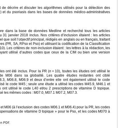
ait de décrire et discuter les algorithmes utilisés pour la détection des
) et du psoriasis dans les bases de données médico-administratives
ture dans la base de données Medline et recherché tous les articles
1 janvier 2018 inclus. Nos critères d’inclusion étaient : les articles
ue soit l’objectif principal, rédigés en anglais ou en français, traitant
 (PR, SA, RPso et Pso) et utilisant la codification de la Classification
). Les critères de non-inclusion étaient : les lettres à la rédaction, les
 ayant utilisé d’autres codes que ceux de la CIM ou bien une version
les ont été inclus. Pour la PR (
n
=
10), toutes les études ont utilisé le
de M06 dans sa globalité. Les quatre études restantes ont ciblé
.3, M06.8, M06.9 et deux d’entre elle ont également utilisé le code
ilisé le code M45 ; seule une étude a utilisé les codes M45.9, M46.1 et
s ont utilisé le code L40 et/ou 2 prescriptions de vitamine D topique.
lisé les mêmes codes : M07.0, M07.1 M07.2, M07.3.
t M06 (à l’exclusion des codes M06.1 et M06.4) pour la PR, les codes
ispensations de vitamine D topique » pour le Pso, et les codes M070 à
en PDF.