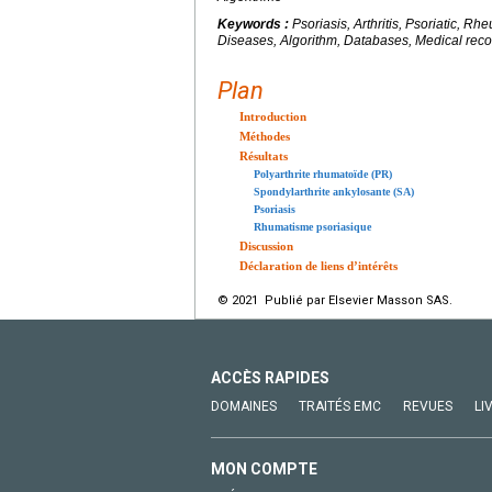
Keywords :
Psoriasis, Arthritis, Psoriatic, Rh
Diseases, Algorithm, Databases, Medical recor
Plan
Introduction
Méthodes
Résultats
Polyarthrite rhumatoïde (PR)
Spondylarthrite ankylosante (SA)
Psoriasis
Rhumatisme psoriasique
Discussion
Déclaration de liens d’intérêts
© 2021 Publié par Elsevier Masson SAS.
ACCÈS RAPIDES
DOMAINES
TRAITÉS EMC
REVUES
LI
MON COMPTE