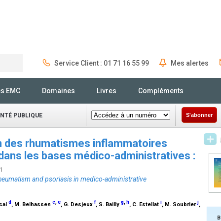
Service Client : 01 71 16 55 99
Mes alertes
Rechercher
és EMC
Domaines
Livres
Compléments
ANTÉ PUBLIQUE
S'abonner
on des rhumatismes inflammatoires
 dans les bases médico-administratives :
21
rheumatism and psoriasis in medico-administrative
d
c
,
e
f
g
,
h
i
j
scal
, M. Belhassen
, G. Desjeux
, S. Bailly
, C. Estellat
, M. Soubrier
,
B