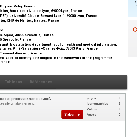
p
L
e-Puy-en-Velay, France
u
ision, hospices civils de Lyon, 69000 Lyon, France
ER), université Claude-Bernard Lyon 1, 69000 Lyon, France
nter, CHU de Nantes, Nantes, France
nce
le Alpes, 38000 Grenoble, France
00 Grenoble, France
nit, biostatistics department, public health and medical information,
itaires Pitié-Salpêtrière–Charles-Foix, 75013 Paris, France
Clermont-Ferrand, France
hms used to identify pathologies in the framework of the program for
 France
Tableaux
Références
pages
9
ce des professionnels de santé.
nécessite un abonnement.
Iconographies
1
Vidéos
0
S'abonner
Autres
0