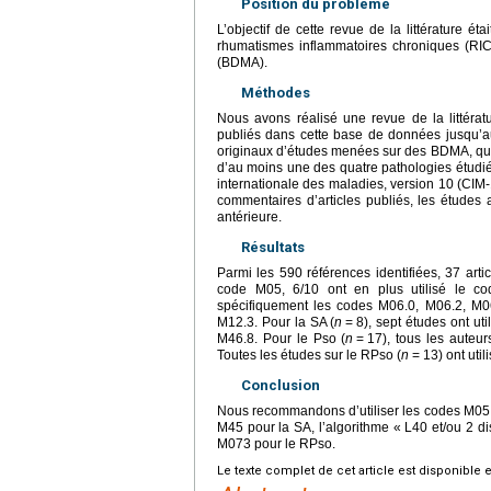
Position du problème
L’objectif de cette revue de la littérature ét
rhumatismes inflammatoires chroniques (RIC
(BDMA).
Méthodes
Nous avons réalisé une revue de la littéra
publiés dans cette base de données jusqu’au 3
originaux d’études menées sur des BDMA, quel q
d’au moins une des quatre pathologies étudiées
internationale des maladies, version 10 (CIM-10
commentaires d’articles publiés, les études
antérieure.
Résultats
Parmi les 590 références identifiées, 37 artic
code M05, 6/10 ont en plus utilisé le co
spécifiquement les codes M06.0, M06.2, M06
M12.3. Pour la SA (
n
=
8), sept études ont ut
M46.8. Pour le Pso (
n
=
17), tous les auteur
Toutes les études sur le RPso (
n
=
13) ont uti
Conclusion
Nous recommandons d’utiliser les codes M05 e
M45 pour la SA, l’algorithme « L40 et/ou 2 d
M073 pour le RPso.
Le texte complet de cet article est disponible 