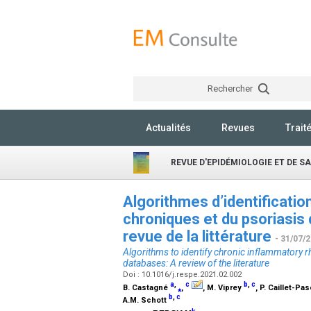
Rechercher
Actualités
Revues
Trait
REVUE D'EPIDÉMIOLOGIE ET DE S
Algorithmes d’identificati
chroniques et du psoriasis
revue de la littérature
- 31/07/
Algorithms to identify chronic inflammatory 
databases: A review of the literature
Doi : 10.1016/j.respe.2021.02.002
a
,
c
b
,
c
B. Castagné
⁎
,
, M. Viprey
, P. Caillet-Pa
b
,
c
A.M. Schott
k