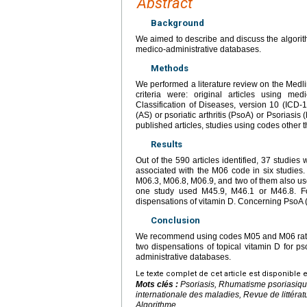
Abstract
Background
We aimed to describe and discuss the algorit
medico-administrative databases.
Methods
We performed a literature review on the Medli
criteria were: original articles using med
Classification of Diseases, version 10 (ICD-
(AS) or psoriatic arthritis (PsoA) or Psoriasis 
published articles, studies using codes other t
Results
Out of the 590 articles identified, 37 studie
associated with the M06 code in six studies.
M06.3, M06.8, M06.9, and two of them also us
one study used M45.9, M46.1 or M46.8. F
dispensations of vitamin D. Concerning PsoA 
Conclusion
We recommend using codes M05 and M06 rathe
two dispensations of topical vitamin D for p
administrative databases.
Le texte complet de cet article est disponible 
Mots clés :
Psoriasis, Rhumatisme psoriasique
internationale des maladies, Revue de littér
Algorithme