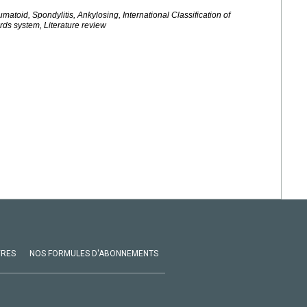
eumatoid, Spondylitis, Ankylosing, International Classification of
ds system, Literature review
VRES
NOS FORMULES D'ABONNEMENTS