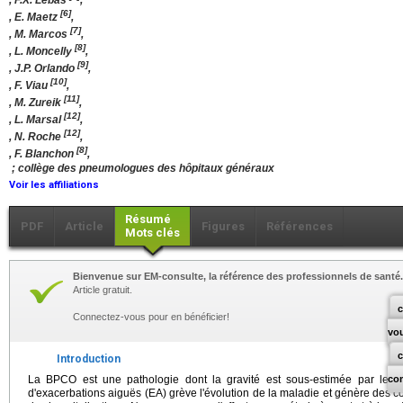
, F.X. Lebas
,
[6]
, E. Maetz
,
[7]
, M. Marcos
,
[8]
, L. Moncelly
,
[9]
, J.P. Orlando
,
[10]
, F. Viau
,
[11]
, M. Zureik
,
[12]
, L. Marsal
,
[12]
, N. Roche
,
[8]
, F. Blanchon
,
; collège des pneumologues des hôpitaux généraux
Voir les affiliations
Résumé
PDF
Article
Figures
Références
Mots clés
Bienvenue sur EM-consulte, la référence des professionnels de santé.
Article gratuit.
c
Connectez-vous pour en bénéficier!
vo
Introduction
La BPCO est une pathologie dont la gravité est sous-estimée par les 
co
d'exacerbations aiguës (EA) grève l'évolution de la maladie et génère des co