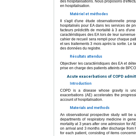
des hospitalisations. Nous proposons d'effec
en hospitalisation.
Matériel et méthodes
Il s'agit d'une étude observationnelle pros
hospitalisés pour EA dans les services de pne
facteurs prédictifs de mortalité à 3 ans d'une
caractéristiques des EA lors de leur survenue e
cahier de recueil sera rempli pour chaque pati
et ses traitements 3 mois après la sortie. Le ta
des données du registre.
Résultats attendus
Objectiver les caractéristiques des EA et déte
prise en charge des patients atteints de BPCO
Acute exacerbations of COPD admitted
Introduction
COPD is a disease whose gravity is und
exacerbations (AE) accelerates the progressi
account of hospitalisation.
Materials and methods
An observational prospective study will be 
departments of respiratory medicine in gener
mortality at 3 years after one admission for A
on arrival and 3 months after discharge from h
for each patient, consisting of items concern