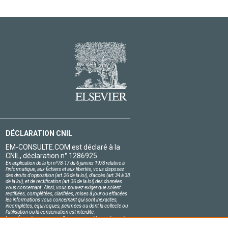
DÉCLARATION CNIL
EM-CONSULTE.COM est déclaré à la
CNIL, déclaration n° 1286925.
En application de la loi nº78-17 du 6 janvier 1978 relative à
l'informatique, aux fichiers et aux libertés, vous disposez
des droits d'opposition (art.26 de la loi), d'accès (art.34 à 38
de la loi), et de rectification (art.36 de la loi) des données
vous concernant. Ainsi, vous pouvez exiger que soient
rectifiées, complétées, clarifiées, mises à jour ou effacées
les informations vous concernant qui sont inexactes,
incomplètes, équivoques, périmées ou dont la collecte ou
l'utilisation ou la conservation est interdite.
Les informations personnelles concernant les visiteurs de
notre site, y compris leur identité, sont confidentielles.