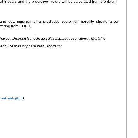
at 3 years and the predictive factors will be calculated from the data in
E and determination of a predictive score for mortality should allow
uffering from COPD.
arge , Dispositifs médicaux d'assistance respiratoire , Mortalité
 , Respiratory care plan , Mortality
)
à trois mois
(
fig. 1