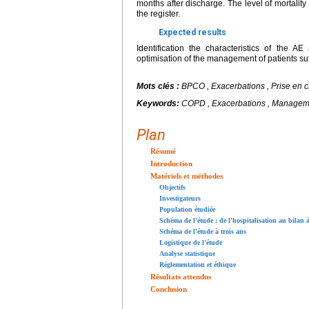
months after discharge. The level of mortality 
the register.
Expected results
Identification the characteristics of the A
optimisation of the management of patients s
Mots clés :
BPCO , Exacerbations , Prise en ch
Keywords:
COPD , Exacerbations , Management
Plan
Résumé
Introduction
Matériels et méthodes
Objectifs
Investigateurs
Population étudiée
Schéma de l'étude : de l'hospitalisation au bilan 
Schéma de l'étude à trois ans
Logistique de l'étude
Analyse statistique
Réglementation et éthique
Résultats attendus
Conclusion