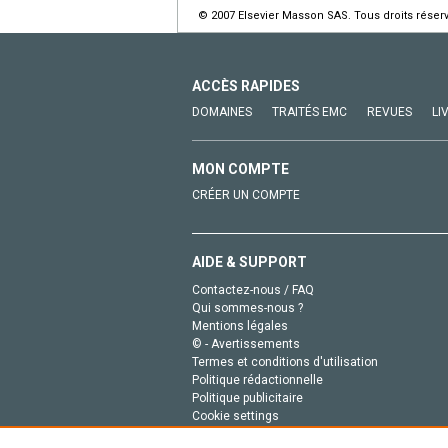
© 2007 Elsevier Masson SAS. Tous droits réser
ACCÈS RAPIDES
DOMAINES
TRAITÉS EMC
REVUES
LI
MON COMPTE
CRÉER UN COMPTE
AIDE & SUPPORT
Contactez-nous / FAQ
Qui sommes-nous ?
Mentions légales
© - Avertissements
Termes et conditions d'utilisation
Politique rédactionnelle
Politique publicitaire
Cookie settings
Politique de la vie privée