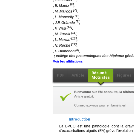
, F.X. Lebas
,
[6]
, E. Maetz
,
[7]
, M. Marcos
,
[8]
, L. Moncelly
,
[9]
, J.P. Orlando
,
[10]
, F. Viau
,
[11]
, M. Zureik
,
[12]
, L. Marsal
,
[12]
, N. Roche
,
[8]
, F. Blanchon
,
; collège des pneumologues des hôpitaux géné
Voir les affiliations
Résumé
PDF
Article
Figures
Mots clés
Bienvenue sur EM-consulte, la référen
Article gratuit.
Connectez-vous pour en bénéficier!
Introduction
La BPCO est une pathologie dont la gravit
d'exacerbations aiguës (EA) grève l'évolution