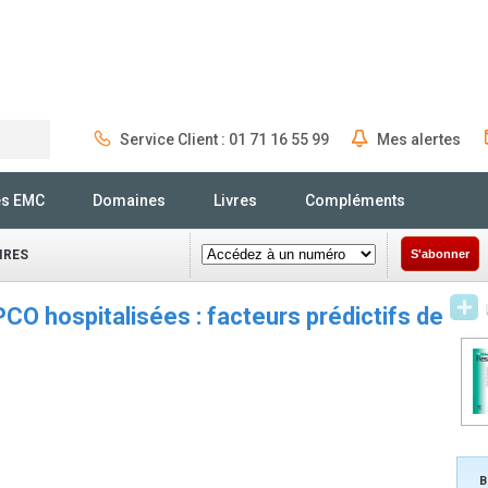
Service Client : 01 71 16 55 99
Mes alertes
Rechercher
és EMC
Domaines
Livres
Compléments
IRES
S'abonner
CO hospitalisées : facteurs prédictifs de
B