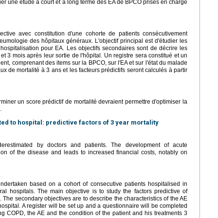
tuer une étude à court et à long terme des EA de BPCO prises en charge
pective avec constitution d'une cohorte de patients consécutivement
umologie des hôpitaux généraux. L'objectif principal est d'étudier les
 hospitalisation pour EA. Les objectifs secondaires sont de décrire les
t 3 mois après leur sortie de l'hôpital. Un registre sera constitué et un
ent, comprenant des items sur la BPCO, sur l'EA et sur l'état du malade
ux de mortalité à 3 ans et les facteurs prédictifs seront calculés à partir
rminer un score prédictif de mortalité devraient permettre d'optimiser la
.
 to hospital: predictive factors of 3 year mortality
erestimated by doctors and patients. The development of acute
on of the disease and leads to increased financial costs, notably on
undertaken based on a cohort of consecutive patients hospitalised in
al hospitals. The main objective is to study the factors predictive of
E. The secondary objectives are to describe the characteristics of the AE
ospital. A register will be set up and a questionnaire will be completed
ing COPD, the AE and the condition of the patient and his treatments 3