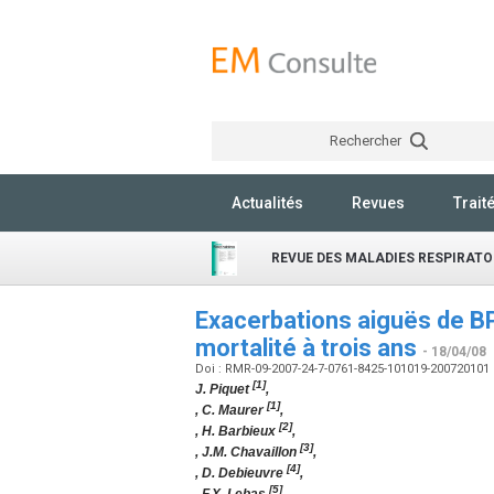
Rechercher
Actualités
Revues
Trait
REVUE DES MALADIES RESPIRATO
Exacerbations aiguës de BP
mortalité à trois ans
- 18/04/08
Doi : RMR-09-2007-24-7-0761-8425-101019-200720101
[1]
J. Piquet
,
[1]
, C. Maurer
,
[2]
, H. Barbieux
,
[3]
, J.M. Chavaillon
,
[4]
, D. Debieuvre
,
[5]