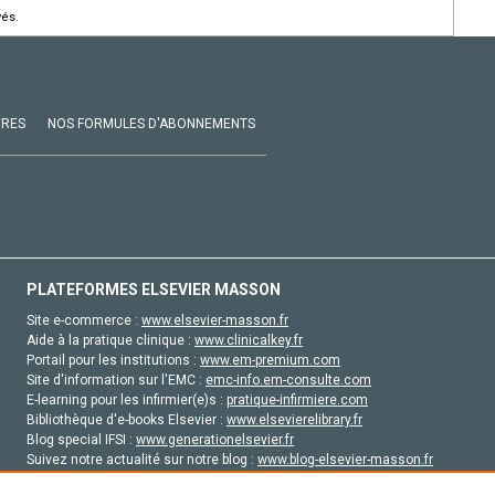
vés.
VRES
NOS FORMULES D'ABONNEMENTS
PLATEFORMES ELSEVIER MASSON
Site e-commerce :
www.elsevier-masson.fr
Aide à la pratique clinique :
www.clinicalkey.fr
Portail pour les institutions :
www.em-premium.com
Site d'information sur l'EMC :
emc-info.em-consulte.com
E-learning pour les infirmier(e)s :
pratique-infirmiere.com
Bibliothèque d'e-books Elsevier :
www.elsevierelibrary.fr
Blog special IFSI :
www.generationelsevier.fr
Suivez notre actualité sur notre blog :
www.blog-elsevier-masson.fr
Site d'emploi en santé :
emploisante.com