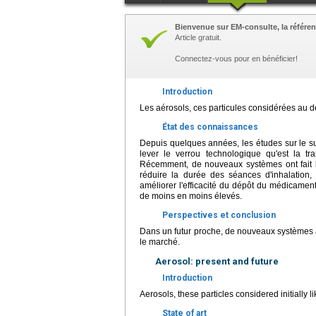
Bienvenue sur EM-consulte, la référen
Article gratuit.
Connectez-vous pour en bénéficier!
Introduction
Les aérosols, ces particules considérées au 
État des connaissances
Depuis quelques années, les études sur le suje
lever le verrou technologique qu'est la t
Récemment, de nouveaux systèmes ont fait l
réduire la durée des séances d'inhalation,
améliorer l'efficacité du dépôt du médicamen
de moins en moins élevés.
Perspectives et conclusion
Dans un futur proche, de nouveaux systèmes a
le marché.
Aerosol: present and future
Introduction
Aerosols, these particles considered initially li
State of art