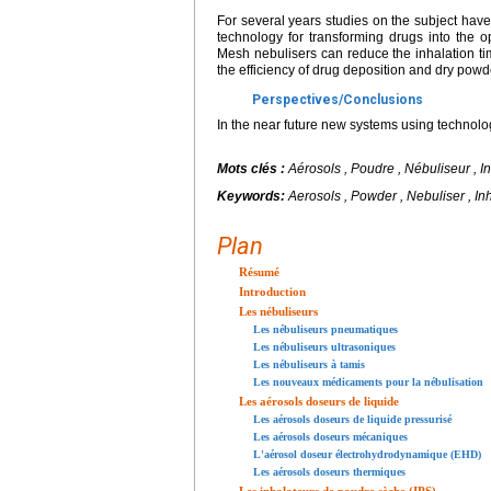
For several years studies on the subject hav
technology for transforming drugs into the
Mesh nebulisers can reduce the inhalation ti
the efficiency of drug deposition and dry powde
Perspectives/Conclusions
In the near future new systems using technolog
Mots clés :
Aérosols , Poudre , Nébuliseur , I
Keywords:
Aerosols , Powder , Nebuliser , In
Plan
Résumé
Introduction
Les nébuliseurs
Les nébuliseurs pneumatiques
Les nébuliseurs ultrasoniques
Les nébuliseurs à tamis
Les nouveaux médicaments pour la nébulisation
Les aérosols doseurs de liquide
Les aérosols doseurs de liquide pressurisé
Les aérosols doseurs mécaniques
L'aérosol doseur électrohydrodynamique (EHD)
Les aérosols doseurs thermiques