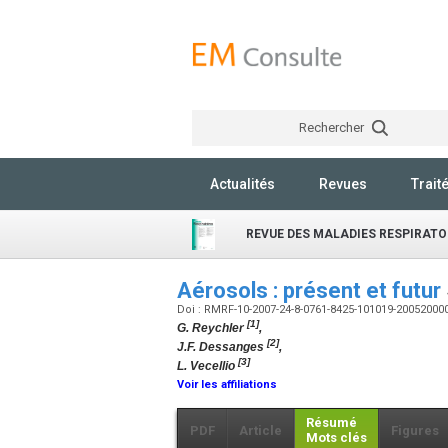
Rechercher
Actualités
Revues
Trait
REVUE DES MALADIES RESPIRATO
Aérosols : présent et futur
Doi : RMRF-10-2007-24-8-0761-8425-101019-20052000
[1]
G. Reychler
,
[2]
J.F. Dessanges
,
[3]
L. Vecellio
Voir les affiliations
Résumé
PDF
Article
Figures
Mots clés