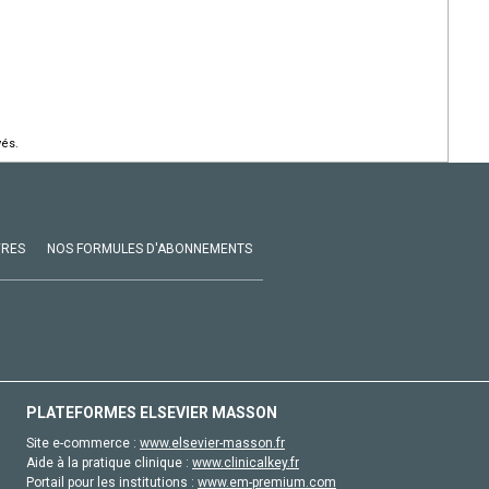
vés.
VRES
NOS FORMULES D'ABONNEMENTS
PLATEFORMES ELSEVIER MASSON
Site e-commerce :
www.elsevier-masson.fr
Aide à la pratique clinique :
www.clinicalkey.fr
Portail pour les institutions :
www.em-premium.com