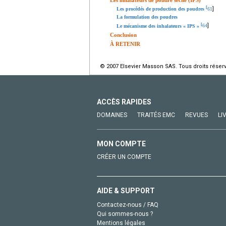
Les inhalateurs de poudre sèche (IPS)
[
]
Les procédés de production des poudres
61
La formulation des poudres
[
]
Le mécanisme des inhalateurs « IPS »
64
Conclusion
À RETENIR
© 2007 Elsevier Masson SAS. Tous droits réser
ACCÈS RAPIDES
DOMAINES
TRAITÉS EMC
REVUES
LI
MON COMPTE
CRÉER UN COMPTE
AIDE & SUPPORT
Contactez-nous / FAQ
Qui sommes-nous ?
Mentions légales