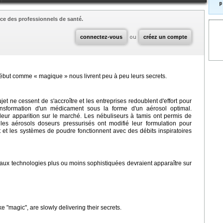
p
ce des professionnels de santé.
connectez-vous
ou
créez un compte
début comme « magique » nous livrent peu à peu leurs secrets.
t ne cessent de s'accroître et les entreprises redoublent d'effort pour
ransformation d'un médicament sous la forme d'un aérosol optimal.
eur apparition sur le marché. Les nébuliseurs à tamis ont permis de
 les aérosols doseurs pressurisés ont modifié leur formulation pour
t et les systèmes de poudre fonctionnent avec des débits inspiratoires
ux technologies plus ou moins sophistiquées devraient apparaître sur
ke "magic", are slowly delivering their secrets.