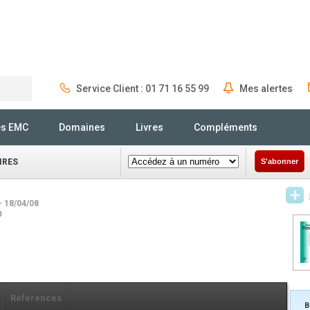
Service Client : 01 71 16 55 99
Mes alertes
Rechercher
és EMC
Domaines
Livres
Compléments
IRES
S'abonner
- 18/04/08
0
Références
B